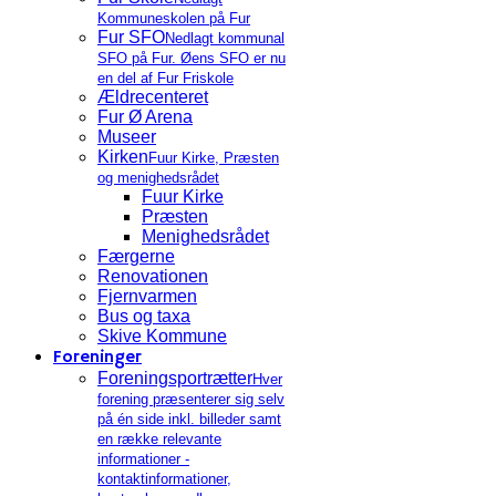
Kommuneskolen på Fur
Fur SFO
Nedlagt kommunal
SFO på Fur. Øens SFO er nu
en del af Fur Friskole
Ældrecenteret
Fur Ø Arena
Museer
Kirken
Fuur Kirke, Præsten
og menighedsrådet
Fuur Kirke
Præsten
Menighedsrådet
Færgerne
Renovationen
Fjernvarmen
Bus og taxa
Skive Kommune
Foreninger
Foreningsportrætter
Hver
forening præsenterer sig selv
på én side inkl. billeder samt
en række relevante
informationer -
kontaktinformationer,