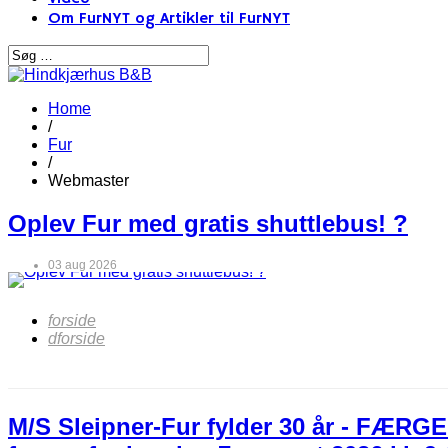
Om FurNYT og Artikler til FurNYT
Home
/
Fur
/
Webmaster
Oplev Fur med gratis shuttlebus! ?
03 aug 2026
forside
dforside
M/S Sleipner-Fur fylder 30 år - FÆRGER