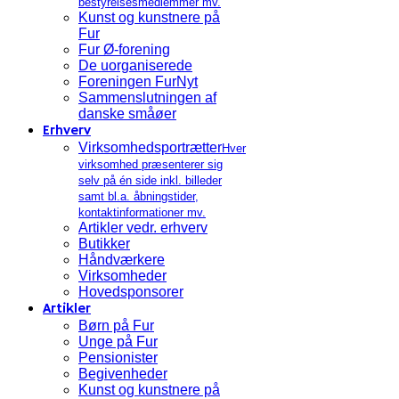
bestyrelsesmedlemmer mv.
Kunst og kunstnere på
Fur
Fur Ø-forening
De uorganiserede
Foreningen FurNyt
Sammenslutningen af
danske småøer
Erhverv
Virksomhedsportrætter
Hver
virksomhed præsenterer sig
selv på én side inkl. billeder
samt bl.a. åbningstider,
kontaktinformationer mv.
Artikler vedr. erhverv
Butikker
Håndværkere
Virksomheder
Hovedsponsorer
Artikler
Børn på Fur
Unge på Fur
Pensionister
Begivenheder
Kunst og kunstnere på