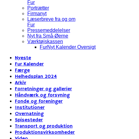
Fur
Portrætter
Firmanyt
Læserbreve fra og om
Fur
Pressemeddelelser
Nyt fra Små-Øerne
Værktøjskassen
FurNyt Kalender Oversigt
Nyeste
Fur Kalender
Færge
Helhedsplan 2024
Arkiv
Forretninger og gallerier
Håndværk og forsyning
Fonde og foreninger
Institutioner
Overnatning
Spisesteder
Transport og produktion
Produktionsvirksomheder
Video