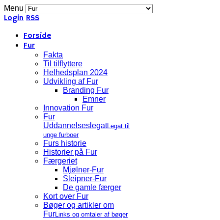
Menu
Login
RSS
Forside
Fur
Fakta
Til tilflyttere
Helhedsplan 2024
Udvikling af Fur
Branding Fur
Emner
Innovation Fur
Fur
Uddannelseslegat
Legat til
unge furboer
Furs historie
Historier på Fur
Færgeriet
Mjølner-Fur
Sleipner-Fur
De gamle færger
Kort over Fur
Bøger og artikler om
Fur
Links og omtaler af bøger