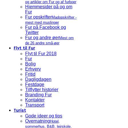
og artikler om Fur og af furboer
Hjemmesider på og om
Fur
Fur opskrifter
Madopskrifter -
mest med muslinger
Fur på Facebook og
Twitter
Fur og andre øer
Mest om
de 26 andre små-øer
Flyt til Fur
Flyt til Fur 2018
Fur
Bolig
Erhverv
Fritid
Dagligdagen
Festdage
Tilflytter historier
Branding Fur
Kontakter
Transport
Turist
Gode ideer og tips
Overnatning
Hotel,
sommerhus, B&B, lejrskole,