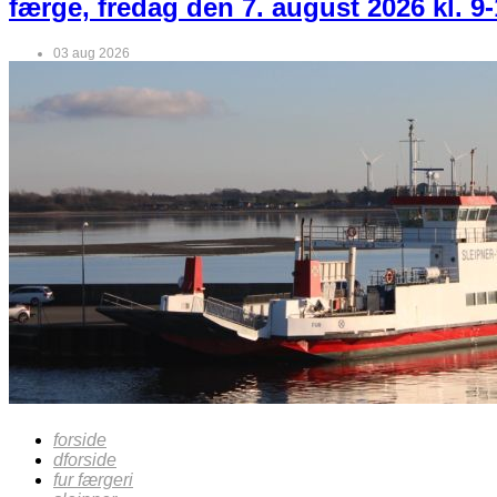
færge, fredag den 7. august 2026 kl. 9-
03 aug 2026
forside
dforside
fur færgeri