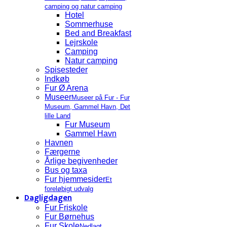
camping og natur camping
Hotel
Sommerhuse
Bed and Breakfast
Lejrskole
Camping
Natur camping
Spisesteder
Indkøb
Fur Ø Arena
Museer
Museer på Fur - Fur
Museum, Gammel Havn, Det
lille Land
Fur Museum
Gammel Havn
Havnen
Færgerne
Årlige begivenheder
Bus og taxa
Fur hjemmesider
Et
foreløbigt udvalg
Dagligdagen
Fur Friskole
Fur Børnehus
Fur Skole
Nedlagt