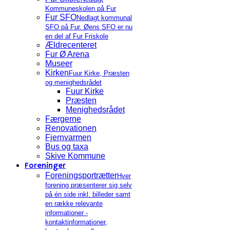
Kommuneskolen på Fur
Fur SFO
Nedlagt kommunal
SFO på Fur. Øens SFO er nu
en del af Fur Friskole
Ældrecenteret
Fur Ø Arena
Museer
Kirken
Fuur Kirke, Præsten
og menighedsrådet
Fuur Kirke
Præsten
Menighedsrådet
Færgerne
Renovationen
Fjernvarmen
Bus og taxa
Skive Kommune
Foreninger
Foreningsportrætter
Hver
forening præsenterer sig selv
på én side inkl. billeder samt
en række relevante
informationer -
kontaktinformationer,