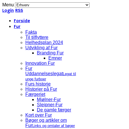
Menu
Login
RSS
Forside
Fur
Fakta
Til tilflyttere
Helhedsplan 2024
Udvikling af Fur
Branding Fur
Emner
Innovation Fur
Fur
Uddannelseslegat
Legat til
unge furboer
Furs historie
Historier på Fur
Færgeriet
Mjølner-Fur
Sleipner-Fur
De gamle færger
Kort over Fur
Bøger og artikler om
Fur
Links og omtaler af bøger