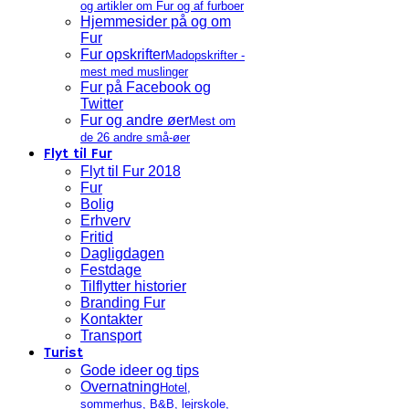
og artikler om Fur og af furboer
Hjemmesider på og om
Fur
Fur opskrifter
Madopskrifter -
mest med muslinger
Fur på Facebook og
Twitter
Fur og andre øer
Mest om
de 26 andre små-øer
Flyt til Fur
Flyt til Fur 2018
Fur
Bolig
Erhverv
Fritid
Dagligdagen
Festdage
Tilflytter historier
Branding Fur
Kontakter
Transport
Turist
Gode ideer og tips
Overnatning
Hotel,
sommerhus, B&B, lejrskole,