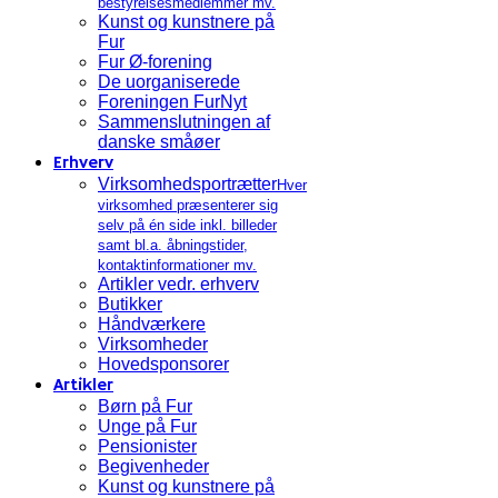
bestyrelsesmedlemmer mv.
Kunst og kunstnere på
Fur
Fur Ø-forening
De uorganiserede
Foreningen FurNyt
Sammenslutningen af
danske småøer
Erhverv
Virksomhedsportrætter
Hver
virksomhed præsenterer sig
selv på én side inkl. billeder
samt bl.a. åbningstider,
kontaktinformationer mv.
Artikler vedr. erhverv
Butikker
Håndværkere
Virksomheder
Hovedsponsorer
Artikler
Børn på Fur
Unge på Fur
Pensionister
Begivenheder
Kunst og kunstnere på