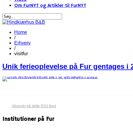
Om FurNYT og Artikler til FurNYT
Home
/
Erhverv
/
visitfur
Unik ferieoplevelse på Fur gentages i 
Abonnér på dette RSS feed
Institutioner på Fur