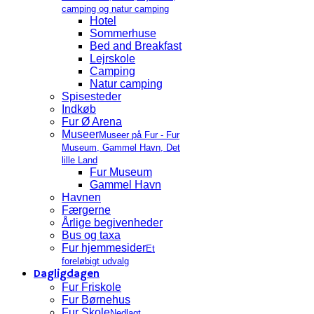
camping og natur camping
Hotel
Sommerhuse
Bed and Breakfast
Lejrskole
Camping
Natur camping
Spisesteder
Indkøb
Fur Ø Arena
Museer
Museer på Fur - Fur
Museum, Gammel Havn, Det
lille Land
Fur Museum
Gammel Havn
Havnen
Færgerne
Årlige begivenheder
Bus og taxa
Fur hjemmesider
Et
foreløbigt udvalg
Dagligdagen
Fur Friskole
Fur Børnehus
Fur Skole
Nedlagt