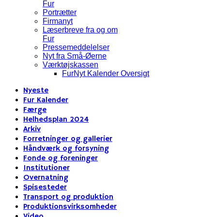
Fur
Portrætter
Firmanyt
Læserbreve fra og om
Fur
Pressemeddelelser
Nyt fra Små-Øerne
Værktøjskassen
FurNyt Kalender Oversigt
Nyeste
Fur Kalender
Færge
Helhedsplan 2024
Arkiv
Forretninger og gallerier
Håndværk og forsyning
Fonde og foreninger
Institutioner
Overnatning
Spisesteder
Transport og produktion
Produktionsvirksomheder
Video