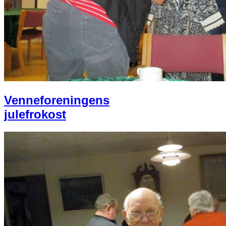
Venneforeningens
julefrokost