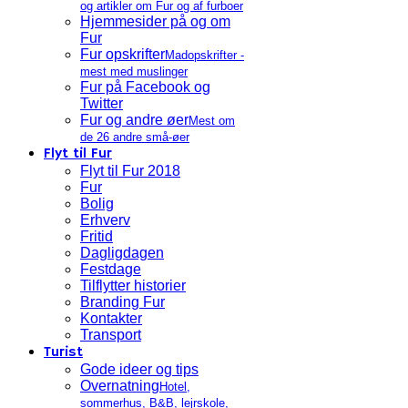
og artikler om Fur og af furboer
Hjemmesider på og om
Fur
Fur opskrifter
Madopskrifter -
mest med muslinger
Fur på Facebook og
Twitter
Fur og andre øer
Mest om
de 26 andre små-øer
Flyt til Fur
Flyt til Fur 2018
Fur
Bolig
Erhverv
Fritid
Dagligdagen
Festdage
Tilflytter historier
Branding Fur
Kontakter
Transport
Turist
Gode ideer og tips
Overnatning
Hotel,
sommerhus, B&B, lejrskole,