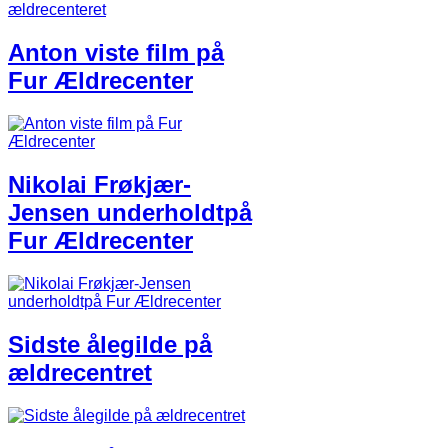
Anton viste film på
Fur Ældrecenter​
Nikolai Frøkjær​-​
Jensen underhold​t​på
​Fur ​Ældrecenter
Sidste ålegilde på
ældrecentret