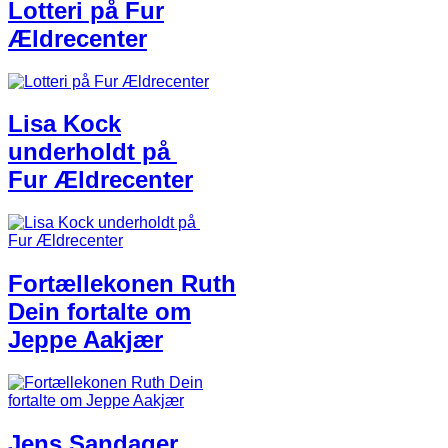
​Lotteri på Fur
Ældrecenter​
Lisa Kock
underholdt​ på ​
Fur Ældrecenter
Fortællekonen Ruth
Dein fortalte​ om
Jeppe ​Aa​kjær
Jens Sandager