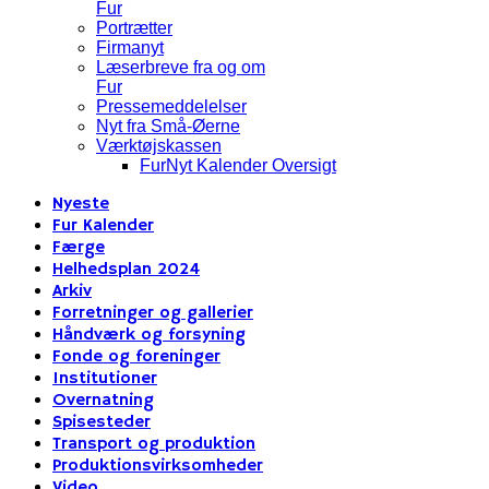
Fur
Portrætter
Firmanyt
Læserbreve fra og om
Fur
Pressemeddelelser
Nyt fra Små-Øerne
Værktøjskassen
FurNyt Kalender Oversigt
Nyeste
Fur Kalender
Færge
Helhedsplan 2024
Arkiv
Forretninger og gallerier
Håndværk og forsyning
Fonde og foreninger
Institutioner
Overnatning
Spisesteder
Transport og produktion
Produktionsvirksomheder
Video