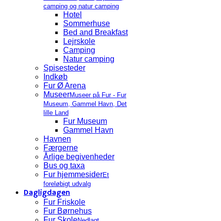
camping og natur camping
Hotel
Sommerhuse
Bed and Breakfast
Lejrskole
Camping
Natur camping
Spisesteder
Indkøb
Fur Ø Arena
Museer
Museer på Fur - Fur
Museum, Gammel Havn, Det
lille Land
Fur Museum
Gammel Havn
Havnen
Færgerne
Årlige begivenheder
Bus og taxa
Fur hjemmesider
Et
foreløbigt udvalg
Dagligdagen
Fur Friskole
Fur Børnehus
Fur Skole
Nedlagt