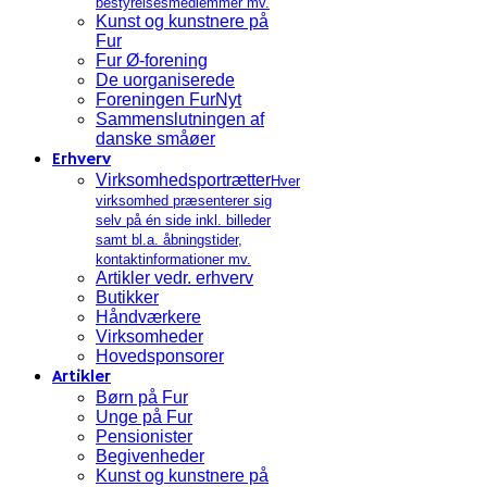
bestyrelsesmedlemmer mv.
Kunst og kunstnere på
Fur
Fur Ø-forening
De uorganiserede
Foreningen FurNyt
Sammenslutningen af
danske småøer
Erhverv
Virksomhedsportrætter
Hver
virksomhed præsenterer sig
selv på én side inkl. billeder
samt bl.a. åbningstider,
kontaktinformationer mv.
Artikler vedr. erhverv
Butikker
Håndværkere
Virksomheder
Hovedsponsorer
Artikler
Børn på Fur
Unge på Fur
Pensionister
Begivenheder
Kunst og kunstnere på