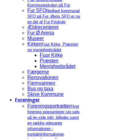
Kommuneskolen på Fur
Fur SFO
Nedlagt kommunal
SFO på Fur. Øens SFO er nu
en del af Fur Friskole
Ældrecenteret
Fur Ø Arena
Museer
Kirken
Fuur Kirke, Præsten
og menighedsrådet
Fuur Kirke
Præsten
Menighedsrådet
Færgerne
Renovationen
Fjernvarmen
Bus og taxa
Skive Kommune
Foreninger
Foreningsportrætter
Hver
forening præsenterer sig selv
på én side inkl. billeder samt
en række relevante
informationer -
kontaktinformationer,