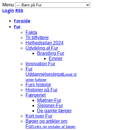
Menu
Login
RSS
Forside
Fur
Fakta
Til tilflyttere
Helhedsplan 2024
Udvikling af Fur
Branding Fur
Emner
Innovation Fur
Fur
Uddannelseslegat
Legat til
unge furboer
Furs historie
Historier på Fur
Færgeriet
Mjølner-Fur
Sleipner-Fur
De gamle færger
Kort over Fur
Bøger og artikler om
Fur
Links og omtaler af bøger