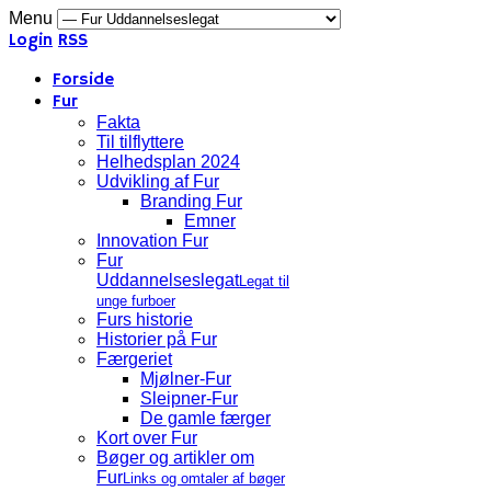
Menu
Login
RSS
Forside
Fur
Fakta
Til tilflyttere
Helhedsplan 2024
Udvikling af Fur
Branding Fur
Emner
Innovation Fur
Fur
Uddannelseslegat
Legat til
unge furboer
Furs historie
Historier på Fur
Færgeriet
Mjølner-Fur
Sleipner-Fur
De gamle færger
Kort over Fur
Bøger og artikler om
Fur
Links og omtaler af bøger