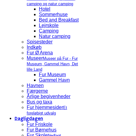
camping og natur camping
Hotel
Sommerhuse
Bed and Breakfast
Lejrskole
Camping
Natur camping
Spisesteder
Indkøb
Fur Ø Arena
Museer
Museer på Fur - Fur
Museum, Gammel Havn, Det
lille Land
Fur Museum
Gammel Havn
Havnen
Færgerne
Årlige begivenheder
Bus og taxa
Fur hjemmesider
Et
foreløbigt udvalg
Dagligdagen
Fur Friskole
Fur Børnehus
Fur Skole
Nedlagt