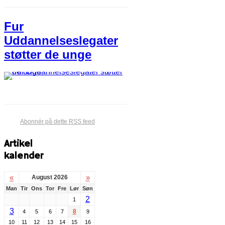
Fur
Uddannelseslegater
støtter de unge
Abonnér på dette RSS feed
Artikel
kalender
«
»
August 2026
Man
Tir
Ons
Tor
Fre
Lør
Søn
2
1
3
8
4
5
6
7
9
10
11
12
13
14
15
16