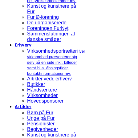
bestyrelsesmedlemmer mv.
Kunst og kunstnere på
Fur
Fur Ø-forening
De uorganiserede
Foreningen FurNyt
Sammenslutningen af
danske småøer
Erhverv
Virksomhedsportrætter
Hver
virksomhed præsenterer sig
selv på én side inkl. billeder
samt bl.a. åbningstider,
kontaktinformationer mv.
Artikler vedr. erhverv
Butikker
Håndværkere
Virksomheder
Hovedsponsorer
Artikler
Børn på Fur
Unge på Fur
Pensionister
Begivenheder
Kunst og kunstnere på