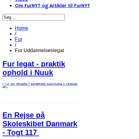
Om FurNYT og Artikler til FurNYT
Home
/
Fur
/
Fur Uddannelseslegat
Fur legat - praktik
ophold i Nuuk
En Rejse på
Skoleskibet Danmark
- Togt 117