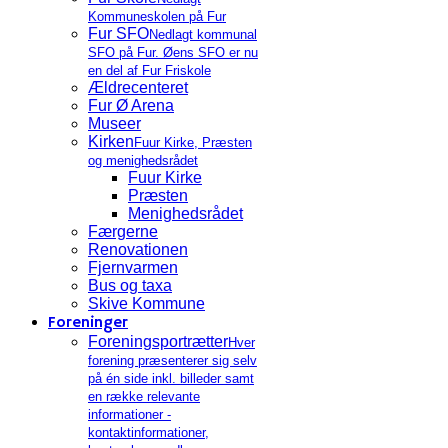
Kommuneskolen på Fur
Fur SFO
Nedlagt kommunal
SFO på Fur. Øens SFO er nu
en del af Fur Friskole
Ældrecenteret
Fur Ø Arena
Museer
Kirken
Fuur Kirke, Præsten
og menighedsrådet
Fuur Kirke
Præsten
Menighedsrådet
Færgerne
Renovationen
Fjernvarmen
Bus og taxa
Skive Kommune
Foreninger
Foreningsportrætter
Hver
forening præsenterer sig selv
på én side inkl. billeder samt
en række relevante
informationer -
kontaktinformationer,