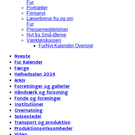
Fur
Portrætter
Firmanyt
Læserbreve fra og om
Fur
Pressemeddelelser
Nyt fra Små-Øerne
Værktøjskassen
FurNyt Kalender Oversigt
Nyeste
Fur Kalender
Færge
Helhedsplan 2024
Arkiv
Forretninger og gallerier
Håndværk og forsyning
Fonde og foreninger
Institutioner
Overnatning
Spisesteder
Transport og produktion
Produktionsvirksomheder
Video