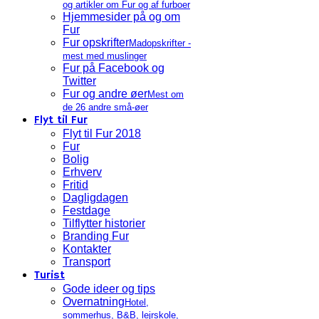
og artikler om Fur og af furboer
Hjemmesider på og om
Fur
Fur opskrifter
Madopskrifter -
mest med muslinger
Fur på Facebook og
Twitter
Fur og andre øer
Mest om
de 26 andre små-øer
Flyt til Fur
Flyt til Fur 2018
Fur
Bolig
Erhverv
Fritid
Dagligdagen
Festdage
Tilflytter historier
Branding Fur
Kontakter
Transport
Turist
Gode ideer og tips
Overnatning
Hotel,
sommerhus, B&B, lejrskole,