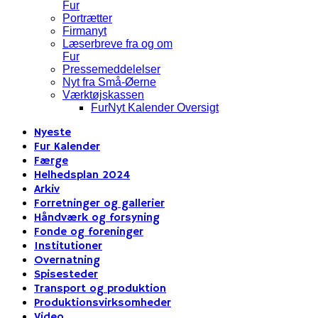
Fur
Portrætter
Firmanyt
Læserbreve fra og om
Fur
Pressemeddelelser
Nyt fra Små-Øerne
Værktøjskassen
FurNyt Kalender Oversigt
Nyeste
Fur Kalender
Færge
Helhedsplan 2024
Arkiv
Forretninger og gallerier
Håndværk og forsyning
Fonde og foreninger
Institutioner
Overnatning
Spisesteder
Transport og produktion
Produktionsvirksomheder
Video