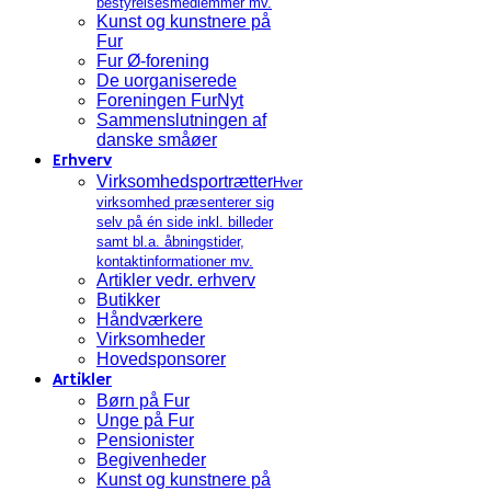
bestyrelsesmedlemmer mv.
Kunst og kunstnere på
Fur
Fur Ø-forening
De uorganiserede
Foreningen FurNyt
Sammenslutningen af
danske småøer
Erhverv
Virksomhedsportrætter
Hver
virksomhed præsenterer sig
selv på én side inkl. billeder
samt bl.a. åbningstider,
kontaktinformationer mv.
Artikler vedr. erhverv
Butikker
Håndværkere
Virksomheder
Hovedsponsorer
Artikler
Børn på Fur
Unge på Fur
Pensionister
Begivenheder
Kunst og kunstnere på