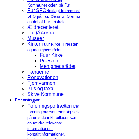
Kommuneskolen på Fur
Fur SFO
Nedlagt kommunal
SFO på Fur. Øens SFO er nu
en del af Fur Friskole
Ældrecenteret
Fur Ø Arena
Museer
Kirken
Fuur Kirke, Præsten
og menighedsrådet
Fuur Kirke
Præsten
Menighedsrådet
Færgerne
Renovationen
Fjernvarmen
Bus og taxa
Skive Kommune
Foreninger
Foreningsportrætter
Hver
forening præsenterer sig selv
på én side inkl. billeder samt
en række relevante
informationer -
kontaktinformationer,