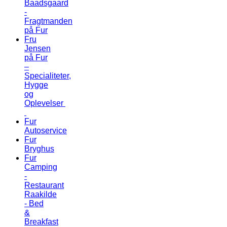
Baadsgaard
-
Fragtmanden
på Fur
Fru
Jensen
på Fur
–
Specialiteter,
Hygge
og
Oplevelser
Fur
Autoservice
Fur
Bryghus
Fur
Camping
-
Restaurant
Raakilde
- Bed
&
Breakfast