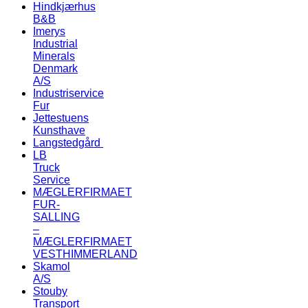
Hindkjærhus
B&B
Imerys
Industrial
Minerals
Denmark
A/S
Industriservice
Fur
Jettestuens
Kunsthave
Langstedgård
LB
Truck
Service
MÆGLERFIRMAET
FUR-
SALLING
–
MÆGLERFIRMAET
VESTHIMMERLAND
Skamol
A/S
Stouby
Transport