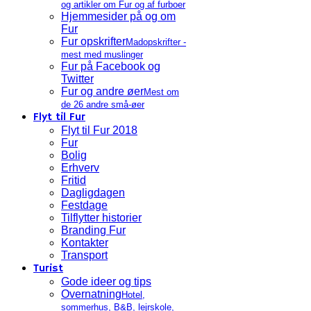
og artikler om Fur og af furboer
Hjemmesider på og om
Fur
Fur opskrifter
Madopskrifter -
mest med muslinger
Fur på Facebook og
Twitter
Fur og andre øer
Mest om
de 26 andre små-øer
Flyt til Fur
Flyt til Fur 2018
Fur
Bolig
Erhverv
Fritid
Dagligdagen
Festdage
Tilflytter historier
Branding Fur
Kontakter
Transport
Turist
Gode ideer og tips
Overnatning
Hotel,
sommerhus, B&B, lejrskole,