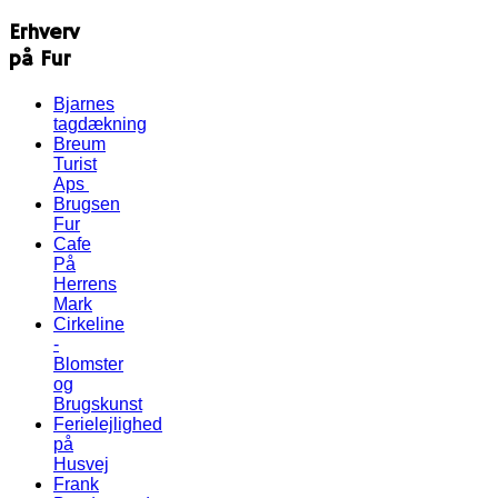
Erhverv
på Fur
Bjarnes
tagdækning
Breum
Turist
Aps
Brugsen
Fur
Cafe
På
Herrens
Mark
Cirkeline
-
Blomster
og
Brugskunst
Ferielejlighed
på
Husvej
Frank