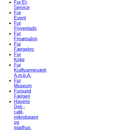
Fur El-
Service
Fur
Event
Fur
Flyveplads
Fur
Frisørsalon
Fur
Færgekro
Fur
Kirke
Fur
Kraftvarmeværk
A.m.b.A.
Fur
Museum
Fursund
Færgeri
Havens
Deli -
café,
mikrobageri
og
madhus