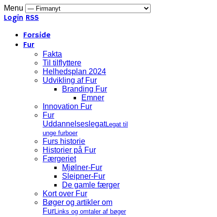
Menu
Login
RSS
Forside
Fur
Fakta
Til tilflyttere
Helhedsplan 2024
Udvikling af Fur
Branding Fur
Emner
Innovation Fur
Fur
Uddannelseslegat
Legat til
unge furboer
Furs historie
Historier på Fur
Færgeriet
Mjølner-Fur
Sleipner-Fur
De gamle færger
Kort over Fur
Bøger og artikler om
Fur
Links og omtaler af bøger