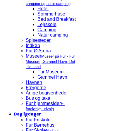
camping og natur camping
Hotel
Sommerhuse
Bed and Breakfast
Lejrskole
Camping
Natur camping
Spisesteder
Indkøb
Fur Ø Arena
Museer
Museer på Fur - Fur
Museum, Gammel Havn, Det
lille Land
Fur Museum
Gammel Havn
Havnen
Færgerne
Årlige begivenheder
Bus og taxa
Fur hjemmesider
Et
foreløbigt udvalg
Dagligdagen
Fur Friskole
Fur Børnehus
Fur Skole
Nedlagt