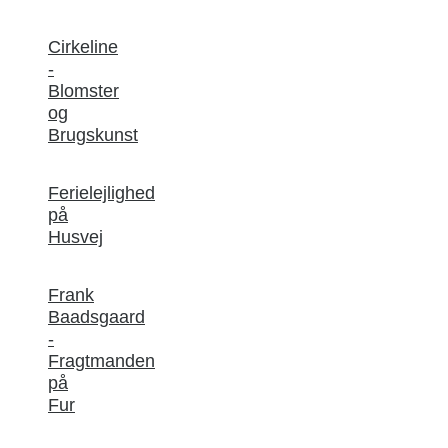
Cirkeline
-
Blomster
og
Brugskunst
Ferielejlighed
på
Husvej
Frank
Baadsgaard
-
Fragtmanden
på
Fur