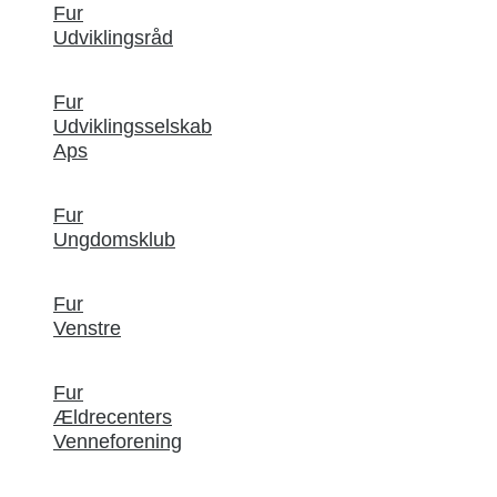
Fur
Udviklingsråd
Fur
Udviklingsselskab
Aps
Fur
Ungdomsklub
Fur
Venstre
Fur
Ældrecenters
Venneforening