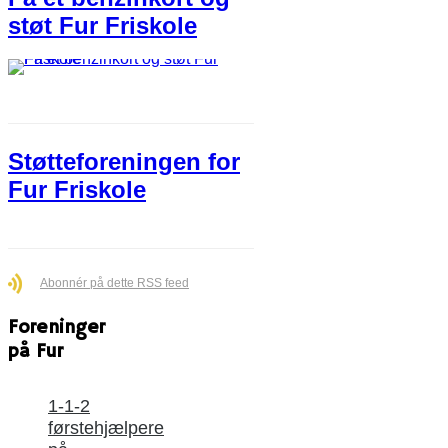
støt Fur Friskole
Støtteforeningen for
Fur Friskole
Abonnér på dette RSS feed
Foreninger
på Fur
1-1-2
førstehjælpere