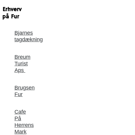
Erhverv
på Fur
Bjarnes
tagdækning
Breum
Turist
Aps
Brugsen
Fur
Cafe
På
Herrens
Mark