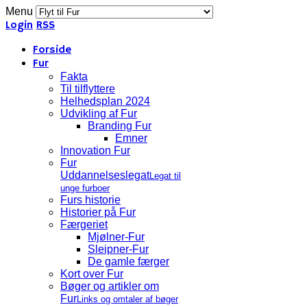
Menu
Login
RSS
Forside
Fur
Fakta
Til tilflyttere
Helhedsplan 2024
Udvikling af Fur
Branding Fur
Emner
Innovation Fur
Fur
Uddannelseslegat
Legat til
unge furboer
Furs historie
Historier på Fur
Færgeriet
Mjølner-Fur
Sleipner-Fur
De gamle færger
Kort over Fur
Bøger og artikler om
Fur
Links og omtaler af bøger