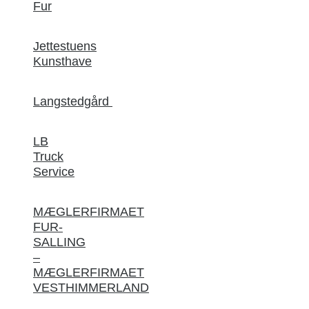
Fur
Jettestuens
Kunsthave
Langstedgård
LB
Truck
Service
MÆGLERFIRMAET
FUR-
SALLING
–
MÆGLERFIRMAET
VESTHIMMERLAND