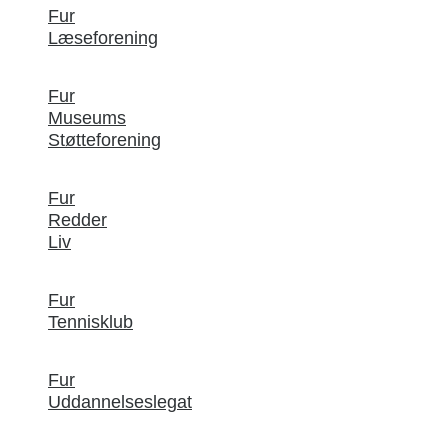
Fur
Læseforening
Fur
Museums
Støtteforening
Fur
Redder
Liv
Fur
Tennisklub
Fur
Uddannelseslegat