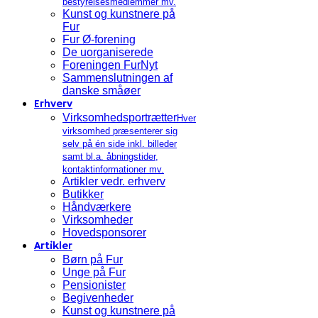
bestyrelsesmedlemmer mv.
Kunst og kunstnere på
Fur
Fur Ø-forening
De uorganiserede
Foreningen FurNyt
Sammenslutningen af
danske småøer
Erhverv
Virksomhedsportrætter
Hver
virksomhed præsenterer sig
selv på én side inkl. billeder
samt bl.a. åbningstider,
kontaktinformationer mv.
Artikler vedr. erhverv
Butikker
Håndværkere
Virksomheder
Hovedsponsorer
Artikler
Børn på Fur
Unge på Fur
Pensionister
Begivenheder
Kunst og kunstnere på