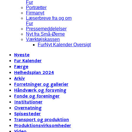
Fur
Portrætter
Firmanyt
Læserbreve fra og om
Fur
Pressemeddelelser
Nyt fra Små-Øerne
Værktøjskassen
FurNyt Kalender Oversigt
Nyeste
Fur Kalender
Færge
Helhedsplan 2024
Arkiv
Forretninger og gallerier
Håndværk og forsyning
Fonde og foreninger
Institutioner
Overnatning
Spisesteder
Transport og produktion
Produktionsvirksomheder
Video