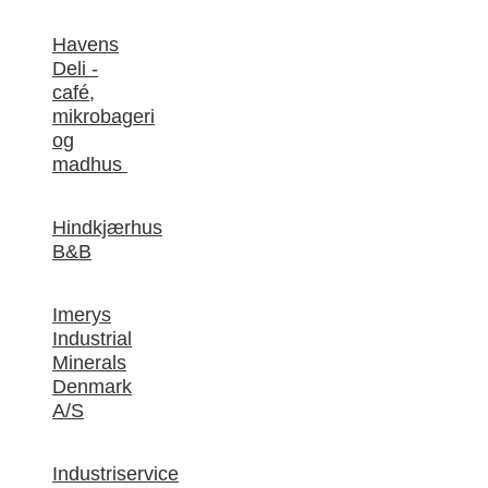
Havens
Deli -
café,
mikrobageri
og
madhus
Hindkjærhus
B&B
Imerys
Industrial
Minerals
Denmark
A/S
Industriservice