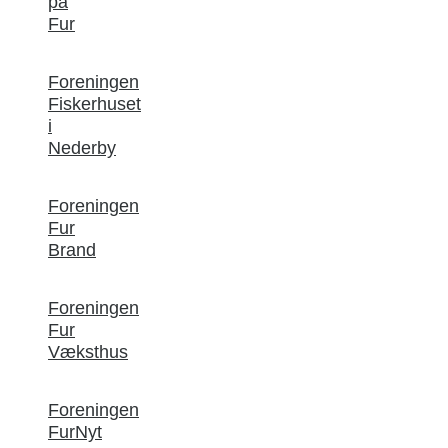
på
Fur
Foreningen
Fiskerhuset
i
Nederby
Foreningen
Fur
Brand
Foreningen
Fur
Væksthus
Foreningen
FurNyt