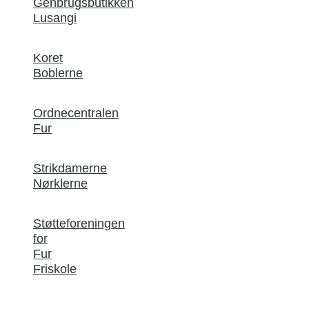
Genbrugsbutikken
Lusangi
Koret
Boblerne
Ordnecentralen
Fur
Strikdamerne
Nørklerne
Støtteforeningen
for
Fur
Friskole