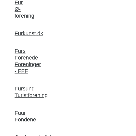
Fur
Ø-
forening
Furkunst.dk
Furs
Forenede
Foreninger
- FFF
Fursund
Turistforening
Fuur
Fondene