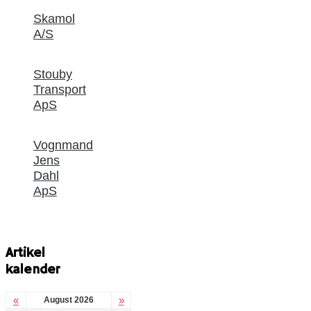
Skamol
A/S
Stouby
Transport
ApS
Vognmand
Jens
Dahl
ApS
Artikel
kalender
«
»
August 2026