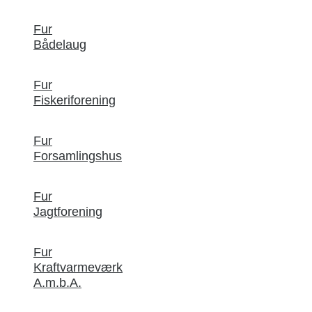
Fur
Bådelaug
Fur
Fiskeriforening
Fur
Forsamlingshus
Fur
Jagtforening
Fur
Kraftvarmeværk
A.m.b.A.