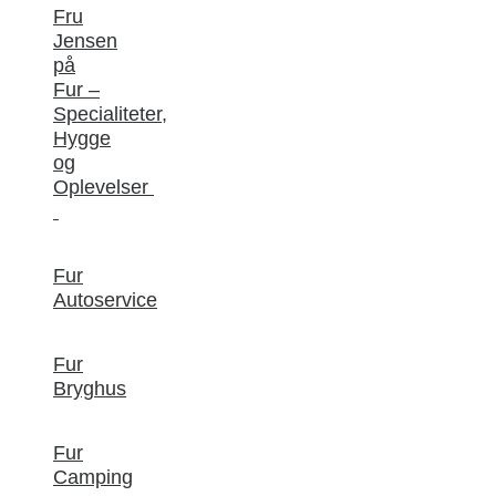
Fru
Jensen
på
Fur –
Specialiteter,
Hygge
og
Oplevelser
Fur
Autoservice
Fur
Bryghus
Fur
Camping