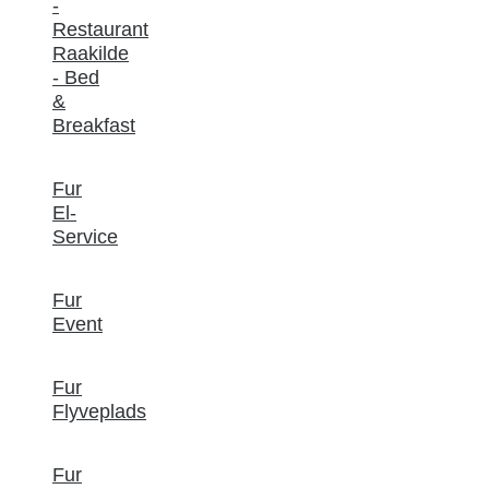
-
Restaurant
Raakilde
- Bed
&
Breakfast
Fur
El-
Service
Fur
Event
Fur
Flyveplads
Fur