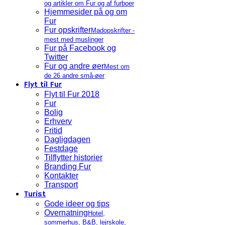
og artikler om Fur og af furboer
Hjemmesider på og om
Fur
Fur opskrifter
Madopskrifter -
mest med muslinger
Fur på Facebook og
Twitter
Fur og andre øer
Mest om
de 26 andre små-øer
Flyt til Fur
Flyt til Fur 2018
Fur
Bolig
Erhverv
Fritid
Dagligdagen
Festdage
Tilflytter historier
Branding Fur
Kontakter
Transport
Turist
Gode ideer og tips
Overnatning
Hotel,
sommerhus, B&B, lejrskole,