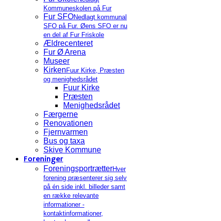
Kommuneskolen på Fur
Fur SFO
Nedlagt kommunal
SFO på Fur. Øens SFO er nu
en del af Fur Friskole
Ældrecenteret
Fur Ø Arena
Museer
Kirken
Fuur Kirke, Præsten
og menighedsrådet
Fuur Kirke
Præsten
Menighedsrådet
Færgerne
Renovationen
Fjernvarmen
Bus og taxa
Skive Kommune
Foreninger
Foreningsportrætter
Hver
forening præsenterer sig selv
på én side inkl. billeder samt
en række relevante
informationer -
kontaktinformationer,