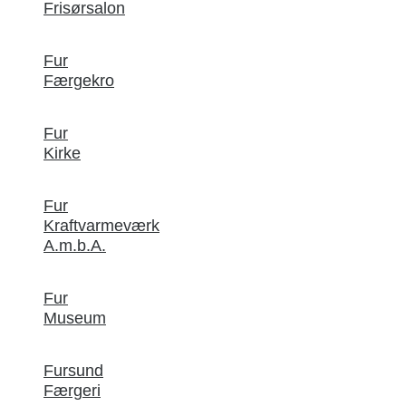
Frisørsalon
Fur
Færgekro
Fur
Kirke
Fur
Kraftvarmeværk
A.m.b.A.
Fur
Museum
Fursund
Færgeri