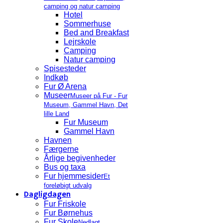
camping og natur camping
Hotel
Sommerhuse
Bed and Breakfast
Lejrskole
Camping
Natur camping
Spisesteder
Indkøb
Fur Ø Arena
Museer
Museer på Fur - Fur
Museum, Gammel Havn, Det
lille Land
Fur Museum
Gammel Havn
Havnen
Færgerne
Årlige begivenheder
Bus og taxa
Fur hjemmesider
Et
foreløbigt udvalg
Dagligdagen
Fur Friskole
Fur Børnehus
Fur Skole
Nedlagt