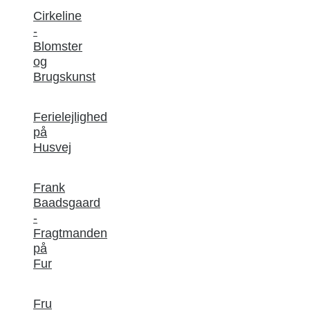
Cirkeline
-
Blomster
og
Brugskunst
Ferielejlighed
på
Husvej
Frank
Baadsgaard
-
Fragtmanden
på
Fur
Fru