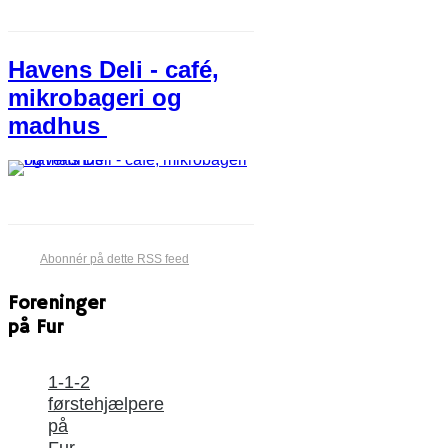
Havens Deli - café,
mikrobageri og
madhus
Abonnér på dette RSS feed
Foreninger
på Fur
1-1-2
førstehjælpere
på
Fur