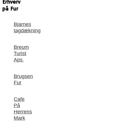
Erhverv
på Fur
Bjarnes
tagdækning
Breum
Turist
Aps
Brugsen
Fur
Cafe
På
Herrens
Mark