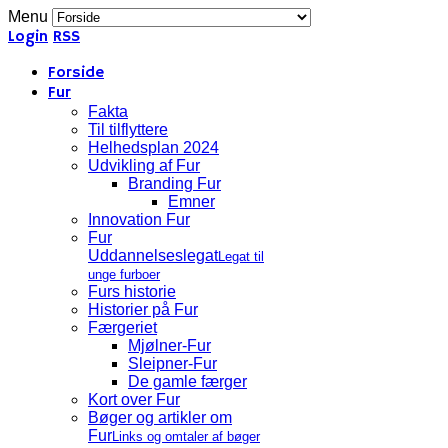
Menu
Login
RSS
Forside
Fur
Fakta
Til tilflyttere
Helhedsplan 2024
Udvikling af Fur
Branding Fur
Emner
Innovation Fur
Fur
Uddannelseslegat
Legat til
unge furboer
Furs historie
Historier på Fur
Færgeriet
Mjølner-Fur
Sleipner-Fur
De gamle færger
Kort over Fur
Bøger og artikler om
Fur
Links og omtaler af bøger