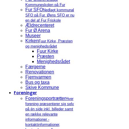
Kommuneskolen på Fur
Fur SFO
Nedlagt kommunal
SFO på Fur. Øens SFO er nu
en del af Fur Friskole
Ældrecenteret
Fur Ø Arena
Museer
Kirken
Fuur Kirke, Præsten
og menighedsrådet
Fuur Kirke
Præsten
Menighedsrådet
Færgerne
Renovationen
Fjernvarmen
Bus og taxa
Skive Kommune
Foreninger
Foreningsportrætter
Hver
forening præsenterer sig selv
på én side inkl. billeder samt
en række relevante
informationer -
kontaktinformationer,