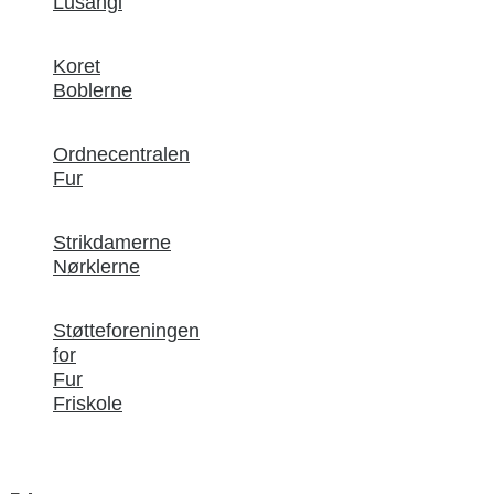
Lusangi
Koret
Boblerne
Ordnecentralen
Fur
Strikdamerne
Nørklerne
Støtteforeningen
for
Fur
Friskole