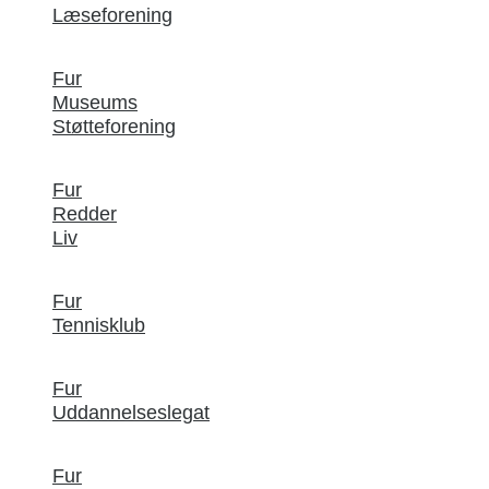
Læseforening
Fur
Museums
Støtteforening
Fur
Redder
Liv
Fur
Tennisklub
Fur
Uddannelseslegat
Fur