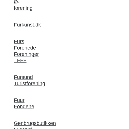
Ø-
forening
Furkunst.dk
Furs
Forenede
Foreninger
- FFF
Fursund
Turistforening
Fuur
Fondene
Genbrugsbutikken