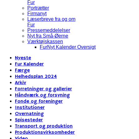
Fur
Portrætter
Firmanyt
Læserbreve fra og om
Fur
Pressemeddelelser
Nyt fra Små-Øerne
Værktøjskassen
FurNyt Kalender Oversigt
Nyeste
Fur Kalender
Færge
Helhedsplan 2024
Arkiv
Forretninger og gallerier
Håndværk og forsyning
Fonde og foreninger
Institutioner
Overnatning
Spisesteder
Transport og produktion
Produktionsvirksomheder
Video