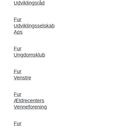
Udviklingsråd
Fur
Udviklingsselskab
Aps
Fur
Ungdomsklub
Fur
Venstre
Fur
Ældrecenters
Venneforening
Fur