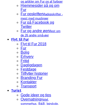
og artikler om Fur og af furboer
Hjemmesider på og om
Fur
Fur opskrifter
Madopskrifter -
mest med muslinger
Fur på Facebook og
Twitter
Fur og andre øer
Mest om
de 26 andre små-øer
Flyt til Fur
Flyt til Fur 2018
Fur
Bolig
Erhverv
Fritid
Dagligdagen
Festdage
Tilflytter historier
Branding Fur
Kontakter
Transport
Turist
Gode ideer og tips
Overnatning
Hotel,
sommerhus, B&B, lejrskole,