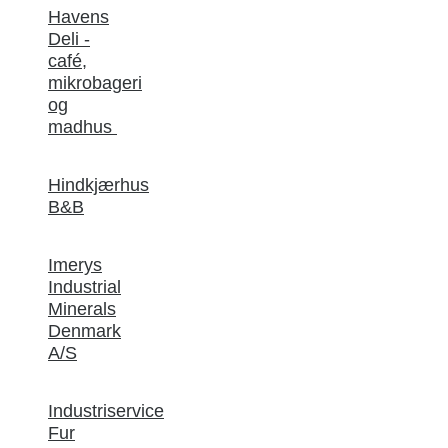
Havens
Deli -
café,
mikrobageri
og
madhus
Hindkjærhus
B&B
Imerys
Industrial
Minerals
Denmark
A/S
Industriservice
Fur