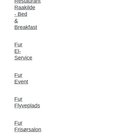
Restaurant
Raakilde
- Bed
&
Breakfast
Fur
El-
Service
Fur
Event
Fur
Flyveplads
Fur
Frisørsalon