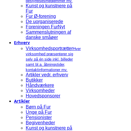
bestyrelsesmedlemmer mv.
Kunst og kunstnere på
Fur
Fur Ø-forening
De uorganiserede
Foreningen FurNyt
Sammenslutningen af
danske småøer
Erhverv
Virksomhedsportrætter
Hver
virksomhed præsenterer sig
selv på én side inkl. billeder
samt bl.a. åbningstider,
kontaktinformationer mv.
Artikler vedr. erhverv
Butikker
Håndværkere
Virksomheder
Hovedsponsorer
Artikler
Børn på Fur
Unge på Fur
Pensionister
Begivenheder
Kunst og kunstnere på