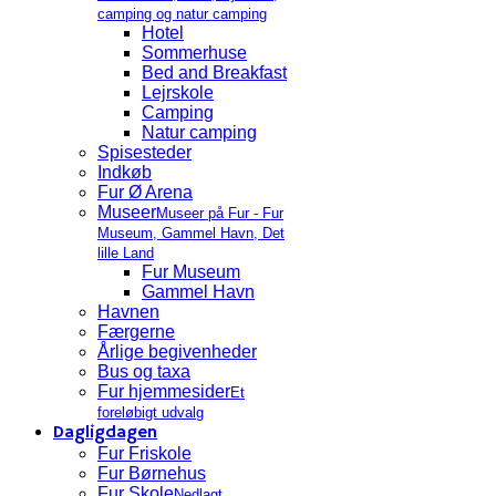
camping og natur camping
Hotel
Sommerhuse
Bed and Breakfast
Lejrskole
Camping
Natur camping
Spisesteder
Indkøb
Fur Ø Arena
Museer
Museer på Fur - Fur
Museum, Gammel Havn, Det
lille Land
Fur Museum
Gammel Havn
Havnen
Færgerne
Årlige begivenheder
Bus og taxa
Fur hjemmesider
Et
foreløbigt udvalg
Dagligdagen
Fur Friskole
Fur Børnehus
Fur Skole
Nedlagt