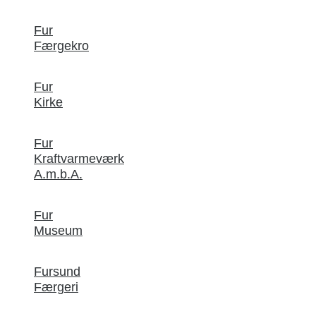
Fur
Færgekro
Fur
Kirke
Fur
Kraftvarmeværk
A.m.b.A.
Fur
Museum
Fursund
Færgeri