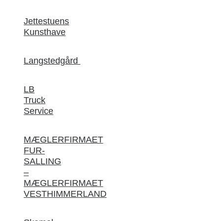
Jettestuens
Kunsthave
Langstedgård
LB
Truck
Service
MÆGLERFIRMAET
FUR-
SALLING
–
MÆGLERFIRMAET
VESTHIMMERLAND