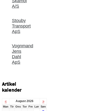
Skamol
A/S
Stouby
Transport
ApS
Vognmand
Jens
Dahl
ApS
Artikel
kalender
«
»
August 2026
Man
Tir
Ons
Tor
Fre
Lør
Søn