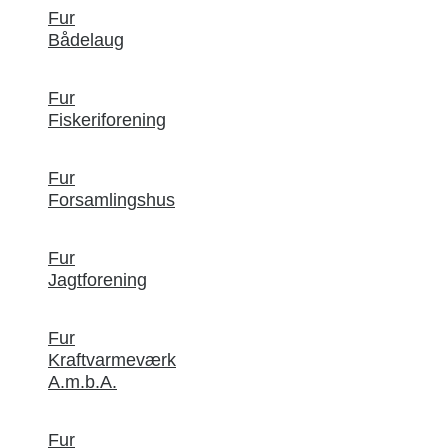
Fur
Bådelaug
Fur
Fiskeriforening
Fur
Forsamlingshus
Fur
Jagtforening
Fur
Kraftvarmeværk
A.m.b.A.
Fur