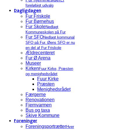
Et
foreløbigt udvalg
Dagligdagen
Fur Friskole
Fur Børnehus
Fur Skole
Nedlagt
Kommuneskolen på Fur
Fur SFO
Nedlagt kommunal
SFO på Fur. Øens SFO er nu
en del af Fur Friskole
Ældrecenteret
Fur Ø Arena
Museer
Kirken
Fuur Kirke, Præsten
og menighedsrådet
Fuur Kirke
Præsten
Menighedsrådet
Færgerne
Renovationen
Fjernvarmen
Bus og taxa
Skive Kommune
Foreninger
Foreningsportrætter
Hver