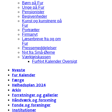
Børn på Fur
Unge på Fur
Pensionister
Begivenheder
Kunst og kunstnere på
Fur
Portrætter
Firmanyt
Læserbreve fra og om
Fur
Pressemeddelelser
Nyt fra Små-Øerne
Værktøjskassen
FurNyt Kalender Oversigt
Nyeste
Fur Kalender
Færge
Helhedsplan 2024
Arkiv
Forretninger og gallerier
Håndværk og forsyning
Fonde og foreninger
Institutioner