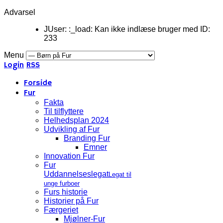
Advarsel
JUser: :_load: Kan ikke indlæse bruger med ID:
233
Menu
Login
RSS
Forside
Fur
Fakta
Til tilflyttere
Helhedsplan 2024
Udvikling af Fur
Branding Fur
Emner
Innovation Fur
Fur
Uddannelseslegat
Legat til
unge furboer
Furs historie
Historier på Fur
Færgeriet
Mjølner-Fur