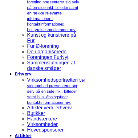
forening præsenterer sig selv
på én side inkl. billeder samt
en række relevante
informationer -
kontaktinformationer,
bestyrelsesmedlemmer mv.
Kunst og kunstnere på
Fur
Fur Ø-forening
De uorganiserede
Foreningen FurNyt
Sammenslutningen af
danske småøer
Erhverv
Virksomhedsportrætter
Hver
virksomhed præsenterer sig
selv på én side inkl. billeder
samt bl.a. åbningstider,
kontaktinformationer mv.
Artikler vedr. erhverv
Butikker
Håndværkere
Virksomheder
Hovedsponsorer
Artikler