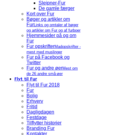
Sleipner-Fur
De gamle færger
Kort over Fur
Bøger og artikler om
Fur
Links og omtaler af bøger
og artikler om Fur og af furboer
Hjemmesider på og om
Fur
Fur opskrifter
Madopskrifter -
mest med muslinger
Fur på Facebook og
Twitter
Fur og andre øer
Mest om
de 26 andre små-øer
Flyt til Fur
Flyt til Fur 2018
Fur
Bolig
Erhverv
Fritid
Dagligdagen
Festdage
Tilflytter historier
Branding Fur
Kontakter