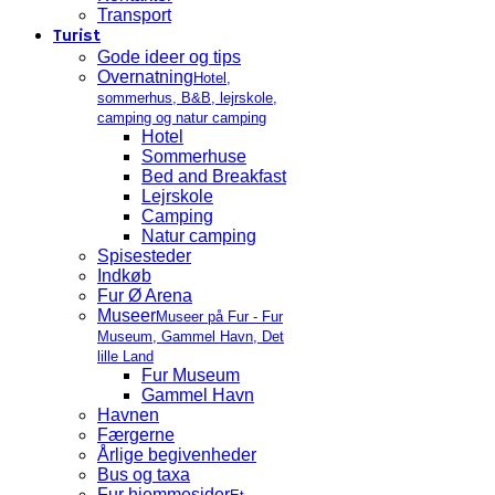
Transport
Turist
Gode ideer og tips
Overnatning
Hotel,
sommerhus, B&B, lejrskole,
camping og natur camping
Hotel
Sommerhuse
Bed and Breakfast
Lejrskole
Camping
Natur camping
Spisesteder
Indkøb
Fur Ø Arena
Museer
Museer på Fur - Fur
Museum, Gammel Havn, Det
lille Land
Fur Museum
Gammel Havn
Havnen
Færgerne
Årlige begivenheder
Bus og taxa
Fur hjemmesider