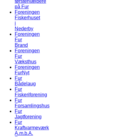
førstehjælpere
på Fur
Foreningen
Fiskerhuset
i
Nederby
Foreningen
Fur
Brand
Foreningen
Fur
Væksthus
Foreningen
FurNyt
Fur
Bådelaug
Fur
Fiskeriforening
Fur
Forsamlingshus
Fur
Jagtforening
Fur
Kraftvarmeværk
A.m.b.A.