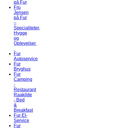
på Fur
Fru
Jensen
på Fur
–
Specialiteter,
Hygge
og
Oplevelser
Fur
Autoservice
Fur
Bryghus
Fur
Camping
-
Restaurant
Raakilde
- Bed
&
Breakfast
Fur El-
Service
Fur