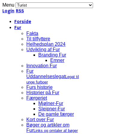
Menu
Login
RSS
Forside
Fur
Fakta
Til tilflyttere
Helhedsplan 2024
Udvikling af Fur
Branding Fur
Emner
Innovation Fur
Fur
Uddannelseslegat
Legat til
unge furboer
Furs historie
Historier på Fur
Færgeriet
Mjølner-Fur
Sleipner-Fur
De gamle færger
Kort over Fur
Bøger og artikler om
Fur
Links og omtaler af bøger