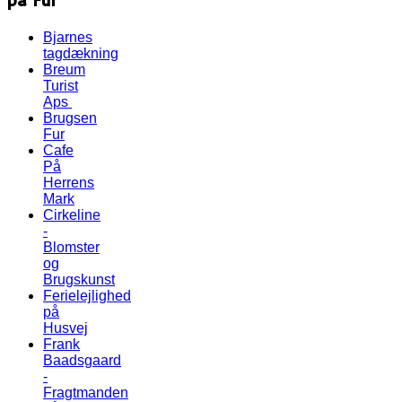
på Fur
Bjarnes
tagdækning
Breum
Turist
Aps
Brugsen
Fur
Cafe
På
Herrens
Mark
Cirkeline
-
Blomster
og
Brugskunst
Ferielejlighed
på
Husvej
Frank
Baadsgaard
-
Fragtmanden