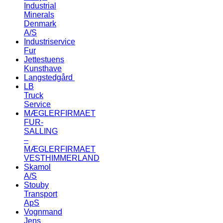
Industrial
Minerals
Denmark
A/S
Industriservice
Fur
Jettestuens
Kunsthave
Langstedgård
LB
Truck
Service
MÆGLERFIRMAET
FUR-
SALLING
–
MÆGLERFIRMAET
VESTHIMMERLAND
Skamol
A/S
Stouby
Transport
ApS
Vognmand
Jens