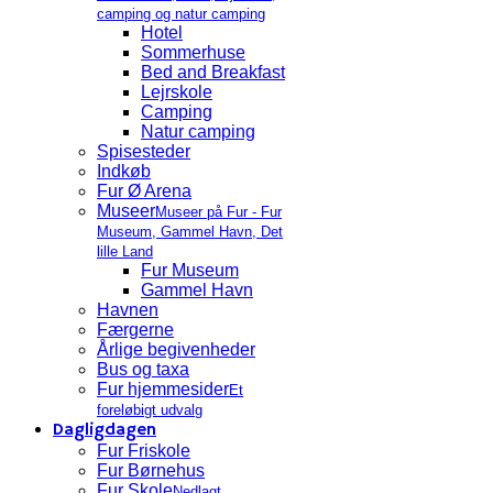
camping og natur camping
Hotel
Sommerhuse
Bed and Breakfast
Lejrskole
Camping
Natur camping
Spisesteder
Indkøb
Fur Ø Arena
Museer
Museer på Fur - Fur
Museum, Gammel Havn, Det
lille Land
Fur Museum
Gammel Havn
Havnen
Færgerne
Årlige begivenheder
Bus og taxa
Fur hjemmesider
Et
foreløbigt udvalg
Dagligdagen
Fur Friskole
Fur Børnehus
Fur Skole
Nedlagt