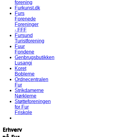
forening
Furkunst.dk
Furs
Forenede
Foreninger
- FFF
Fursund
Turistforening
Fuur
Fondene
Genbrugsbutikken
Lusangi
Koret
Boblerne
Ordnecentralen
Fur
Strikdamerne
Nørklerne
Støtteforeningen
for Fur
Friskole
Erhverv