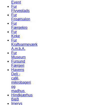
Event
Fur
Flyveplads
Fur
Frisørsalon
Fur
Færgekro
Fur
Kirke
Fur
Kraftvarmeværk
A.m.b.A.
Fur
Museum
Fursund
Færgeri
Havens
Deli -
café,
mikrobageri
og
madhus
Hindkjærhus
B&B
Imerys