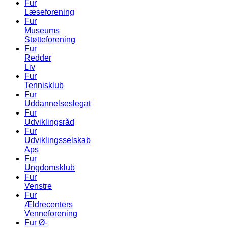
Fur
Læseforening
Fur
Museums
Støtteforening
Fur
Redder
Liv
Fur
Tennisklub
Fur
Uddannelseslegat
Fur
Udviklingsråd
Fur
Udviklingsselskab
Aps
Fur
Ungdomsklub
Fur
Venstre
Fur
Ældrecenters
Venneforening
Fur Ø-