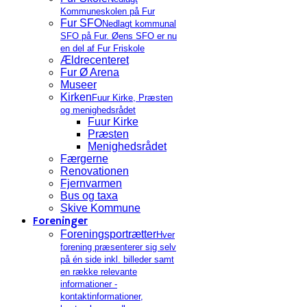
Kommuneskolen på Fur
Fur SFO
Nedlagt kommunal
SFO på Fur. Øens SFO er nu
en del af Fur Friskole
Ældrecenteret
Fur Ø Arena
Museer
Kirken
Fuur Kirke, Præsten
og menighedsrådet
Fuur Kirke
Præsten
Menighedsrådet
Færgerne
Renovationen
Fjernvarmen
Bus og taxa
Skive Kommune
Foreninger
Foreningsportrætter
Hver
forening præsenterer sig selv
på én side inkl. billeder samt
en række relevante
informationer -
kontaktinformationer,