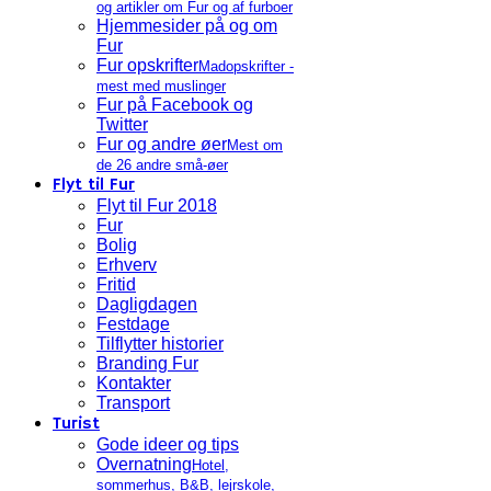
og artikler om Fur og af furboer
Hjemmesider på og om
Fur
Fur opskrifter
Madopskrifter -
mest med muslinger
Fur på Facebook og
Twitter
Fur og andre øer
Mest om
de 26 andre små-øer
Flyt til Fur
Flyt til Fur 2018
Fur
Bolig
Erhverv
Fritid
Dagligdagen
Festdage
Tilflytter historier
Branding Fur
Kontakter
Transport
Turist
Gode ideer og tips
Overnatning
Hotel,
sommerhus, B&B, lejrskole,