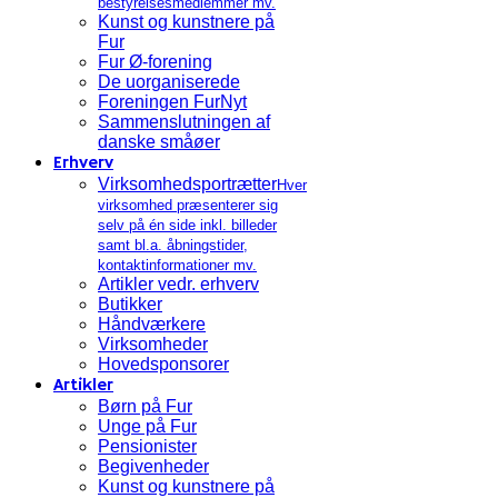
bestyrelsesmedlemmer mv.
Kunst og kunstnere på
Fur
Fur Ø-forening
De uorganiserede
Foreningen FurNyt
Sammenslutningen af
danske småøer
Erhverv
Virksomhedsportrætter
Hver
virksomhed præsenterer sig
selv på én side inkl. billeder
samt bl.a. åbningstider,
kontaktinformationer mv.
Artikler vedr. erhverv
Butikker
Håndværkere
Virksomheder
Hovedsponsorer
Artikler
Børn på Fur
Unge på Fur
Pensionister
Begivenheder
Kunst og kunstnere på