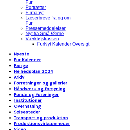
Fur
Portrætter
Firmanyt
Læserbreve fra og om
Fur
Pressemeddelelser
Nyt fra Små-Øerne
Værktøjskassen
FurNyt Kalender Oversigt
Nyeste
Fur Kalender
Færge
Helhedsplan 2024
Arkiv
Forretninger og gallerier
Håndværk og forsyning
Fonde og foreninger
Institutioner
Overnatning
Spisesteder
Transport og produktion
Produktionsvirksomheder
Video