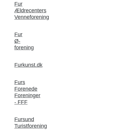
Fur
Ældrecenters
Venneforening
Fur
Ø-
forening
Furkunst.dk
Furs
Forenede
Foreninger
- FFF
Fursund
Turistforening