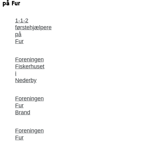
på Fur
1-1-2
førstehjælpere
på
Fur
Foreningen
Fiskerhuset
i
Nederby
Foreningen
Fur
Brand
Foreningen
Fur