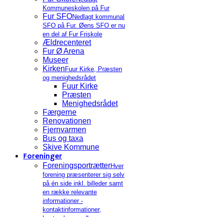
Kommuneskolen på Fur
Fur SFO
Nedlagt kommunal
SFO på Fur. Øens SFO er nu
en del af Fur Friskole
Ældrecenteret
Fur Ø Arena
Museer
Kirken
Fuur Kirke, Præsten
og menighedsrådet
Fuur Kirke
Præsten
Menighedsrådet
Færgerne
Renovationen
Fjernvarmen
Bus og taxa
Skive Kommune
Foreninger
Foreningsportrætter
Hver
forening præsenterer sig selv
på én side inkl. billeder samt
en række relevante
informationer -
kontaktinformationer,