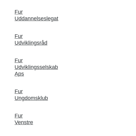
Fur
Uddannelseslegat
Fur
Udviklingsråd
Fur
Udviklingsselskab
Aps
Fur
Ungdomsklub
Fur
Venstre