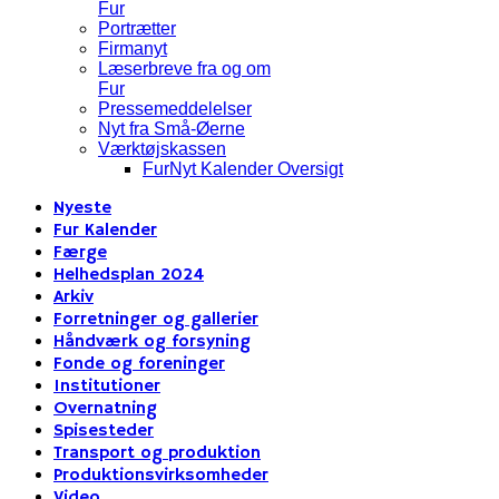
Fur
Portrætter
Firmanyt
Læserbreve fra og om
Fur
Pressemeddelelser
Nyt fra Små-Øerne
Værktøjskassen
FurNyt Kalender Oversigt
Nyeste
Fur Kalender
Færge
Helhedsplan 2024
Arkiv
Forretninger og gallerier
Håndværk og forsyning
Fonde og foreninger
Institutioner
Overnatning
Spisesteder
Transport og produktion
Produktionsvirksomheder
Video