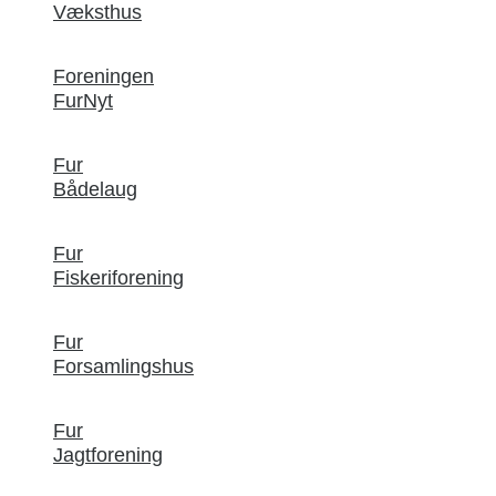
Væksthus
Foreningen
FurNyt
Fur
Bådelaug
Fur
Fiskeriforening
Fur
Forsamlingshus
Fur
Jagtforening