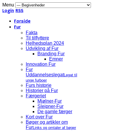
Menu
Login
RSS
Forside
Fur
Fakta
Til tilflyttere
Helhedsplan 2024
Udvikling af Fur
Branding Fur
Emner
Innovation Fur
Fur
Uddannelseslegat
Legat til
unge furboer
Furs historie
Historier på Fur
Færgeriet
Mjølner-Fur
Sleipner-Fur
De gamle færger
Kort over Fur
Bøger og artikler om
Fur
Links og omtaler af bøger