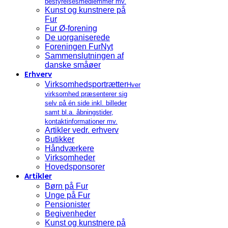
bestyrelsesmedlemmer mv.
Kunst og kunstnere på
Fur
Fur Ø-forening
De uorganiserede
Foreningen FurNyt
Sammenslutningen af
danske småøer
Erhverv
Virksomhedsportrætter
Hver
virksomhed præsenterer sig
selv på én side inkl. billeder
samt bl.a. åbningstider,
kontaktinformationer mv.
Artikler vedr. erhverv
Butikker
Håndværkere
Virksomheder
Hovedsponsorer
Artikler
Børn på Fur
Unge på Fur
Pensionister
Begivenheder
Kunst og kunstnere på