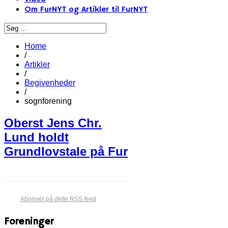
Om FurNYT og Artikler til FurNYT
Home
/
Artikler
/
Begivenheder
/
sognforening
Oberst Jens Chr.
Lund holdt
Grundlovstale på Fur
Abonnér på dette RSS feed
Foreninger