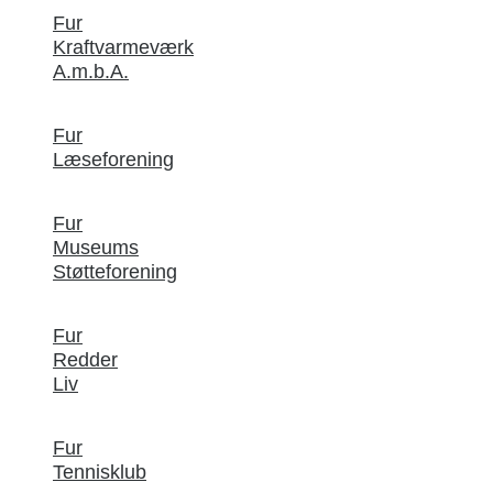
Fur
Kraftvarmeværk
A.m.b.A.
Fur
Læseforening
Fur
Museums
Støtteforening
Fur
Redder
Liv
Fur
Tennisklub