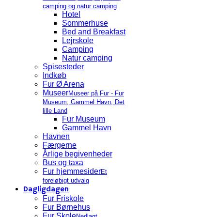
camping og natur camping
Hotel
Sommerhuse
Bed and Breakfast
Lejrskole
Camping
Natur camping
Spisesteder
Indkøb
Fur Ø Arena
Museer
Museer på Fur - Fur
Museum, Gammel Havn, Det
lille Land
Fur Museum
Gammel Havn
Havnen
Færgerne
Årlige begivenheder
Bus og taxa
Fur hjemmesider
Et
foreløbigt udvalg
Dagligdagen
Fur Friskole
Fur Børnehus
Fur Skole
Nedlagt