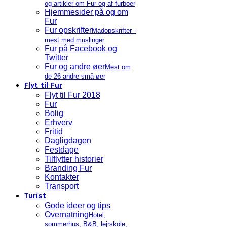
og artikler om Fur og af furboer
Hjemmesider på og om
Fur
Fur opskrifter
Madopskrifter -
mest med muslinger
Fur på Facebook og
Twitter
Fur og andre øer
Mest om
de 26 andre små-øer
Flyt til Fur
Flyt til Fur 2018
Fur
Bolig
Erhverv
Fritid
Dagligdagen
Festdage
Tilflytter historier
Branding Fur
Kontakter
Transport
Turist
Gode ideer og tips
Overnatning
Hotel,
sommerhus, B&B, lejrskole,