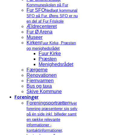
Kommuneskolen på Fur
Fur SFO
Nedlagt kommunal
SFO på Fur. Øens SFO er nu
en del af Fur Friskole
Ældrecenteret
Fur Ø Arena
Museer
Kirken
Fuur Kirke, Præsten
og menighedsrådet
Fuur Kirke
Præsten
Menighedsrådet
Færgerne
Renovationen
Fjernvarmen
Bus og taxa
Skive Kommune
Foreninger
Foreningsportrætter
Hver
forening præsenterer sig selv
på én side inkl. billeder samt
en række relevante
informationer -
kontaktinformationer,