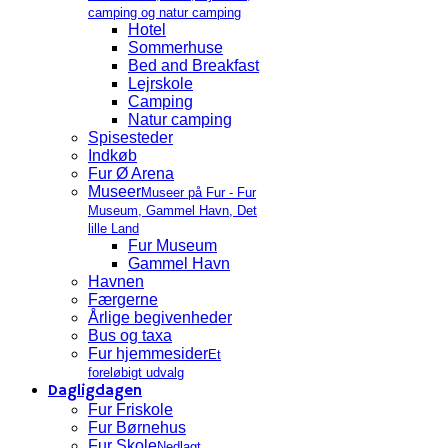
camping og natur camping
Hotel
Sommerhuse
Bed and Breakfast
Lejrskole
Camping
Natur camping
Spisesteder
Indkøb
Fur Ø Arena
Museer
Museer på Fur - Fur
Museum, Gammel Havn, Det
lille Land
Fur Museum
Gammel Havn
Havnen
Færgerne
Årlige begivenheder
Bus og taxa
Fur hjemmesider
Et
foreløbigt udvalg
Dagligdagen
Fur Friskole
Fur Børnehus
Fur Skole
Nedlagt