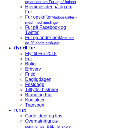
og artikler om Fur og af furboer
Hjemmesider på og om
Fur
Fur opskrifter
Madopskrifter -
mest med muslinger
Fur på Facebook og
Twitter
Fur og andre øer
Mest om
de 26 andre små-øer
Flyt til Fur
Flyt til Fur 2018
Fur
Bolig
Erhverv
Fritid
Dagligdagen
Festdage
Tilflytter historier
Branding Fur
Kontakter
Transport
Turist
Gode ideer og tips
Overnatning
Hotel,
sommerhus, B&B, lejrskole,