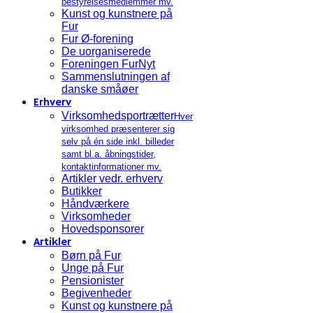
bestyrelsesmedlemmer mv.
Kunst og kunstnere på
Fur
Fur Ø-forening
De uorganiserede
Foreningen FurNyt
Sammenslutningen af
danske småøer
Erhverv
Virksomhedsportrætter
Hver
virksomhed præsenterer sig
selv på én side inkl. billeder
samt bl.a. åbningstider,
kontaktinformationer mv.
Artikler vedr. erhverv
Butikker
Håndværkere
Virksomheder
Hovedsponsorer
Artikler
Børn på Fur
Unge på Fur
Pensionister
Begivenheder
Kunst og kunstnere på