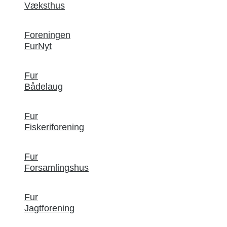
Væksthus
Foreningen
FurNyt
Fur
Bådelaug
Fur
Fiskeriforening
Fur
Forsamlingshus
Fur
Jagtforening