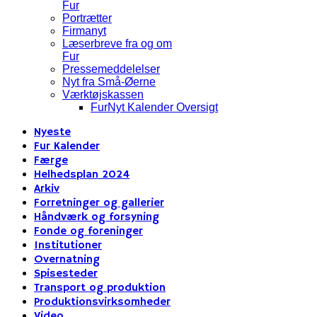
Fur
Portrætter
Firmanyt
Læserbreve fra og om
Fur
Pressemeddelelser
Nyt fra Små-Øerne
Værktøjskassen
FurNyt Kalender Oversigt
Nyeste
Fur Kalender
Færge
Helhedsplan 2024
Arkiv
Forretninger og gallerier
Håndværk og forsyning
Fonde og foreninger
Institutioner
Overnatning
Spisesteder
Transport og produktion
Produktionsvirksomheder
Video