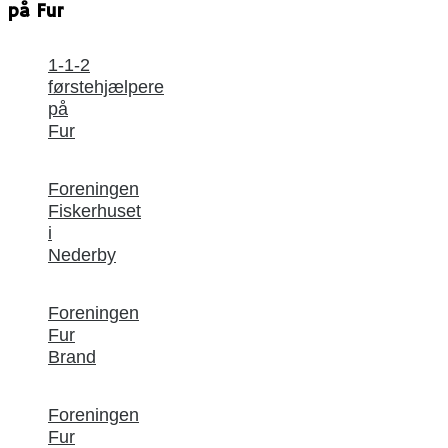
på Fur
1-1-2
førstehjælpere
på
Fur
Foreningen
Fiskerhuset
i
Nederby
Foreningen
Fur
Brand
Foreningen
Fur