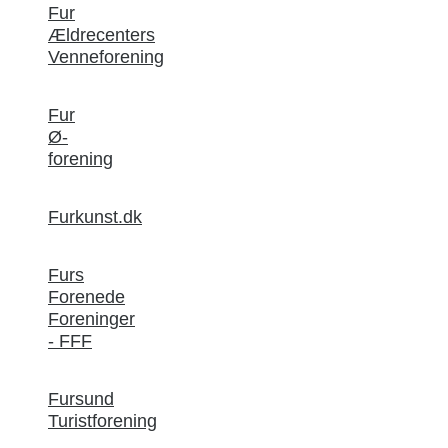
Fur
Ældrecenters
Venneforening
Fur
Ø-
forening
Furkunst.dk
Furs
Forenede
Foreninger
- FFF
Fursund
Turistforening