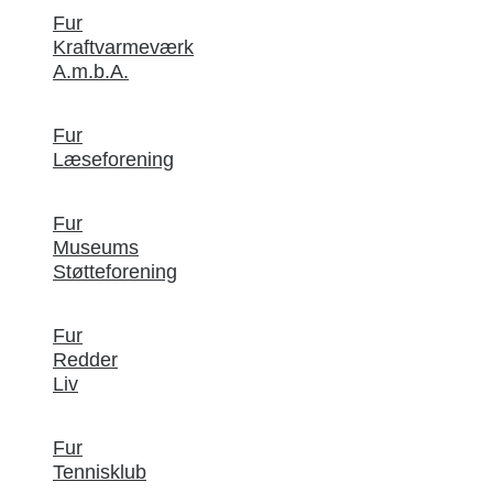
Fur
Kraftvarmeværk
A.m.b.A.
Fur
Læseforening
Fur
Museums
Støtteforening
Fur
Redder
Liv
Fur
Tennisklub