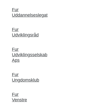
Fur
Uddannelseslegat
Fur
Udviklingsråd
Fur
Udviklingsselskab
Aps
Fur
Ungdomsklub
Fur
Venstre