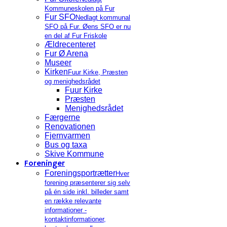
Kommuneskolen på Fur
Fur SFO
Nedlagt kommunal
SFO på Fur. Øens SFO er nu
en del af Fur Friskole
Ældrecenteret
Fur Ø Arena
Museer
Kirken
Fuur Kirke, Præsten
og menighedsrådet
Fuur Kirke
Præsten
Menighedsrådet
Færgerne
Renovationen
Fjernvarmen
Bus og taxa
Skive Kommune
Foreninger
Foreningsportrætter
Hver
forening præsenterer sig selv
på én side inkl. billeder samt
en række relevante
informationer -
kontaktinformationer,