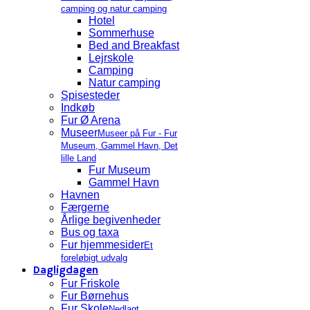
camping og natur camping
Hotel
Sommerhuse
Bed and Breakfast
Lejrskole
Camping
Natur camping
Spisesteder
Indkøb
Fur Ø Arena
Museer
Museer på Fur - Fur
Museum, Gammel Havn, Det
lille Land
Fur Museum
Gammel Havn
Havnen
Færgerne
Årlige begivenheder
Bus og taxa
Fur hjemmesider
Et
foreløbigt udvalg
Dagligdagen
Fur Friskole
Fur Børnehus
Fur Skole
Nedlagt