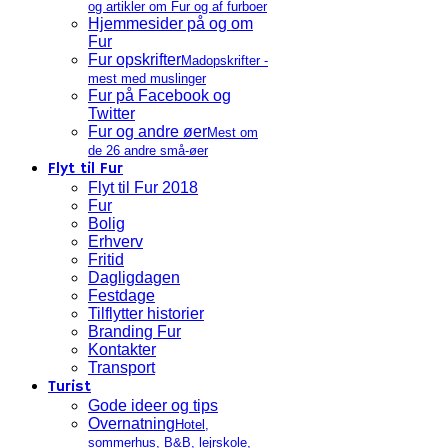
og artikler om Fur og af furboer
Hjemmesider på og om
Fur
Fur opskrifter
Madopskrifter -
mest med muslinger
Fur på Facebook og
Twitter
Fur og andre øer
Mest om
de 26 andre små-øer
Flyt til Fur
Flyt til Fur 2018
Fur
Bolig
Erhverv
Fritid
Dagligdagen
Festdage
Tilflytter historier
Branding Fur
Kontakter
Transport
Turist
Gode ideer og tips
Overnatning
Hotel,
sommerhus, B&B, lejrskole,