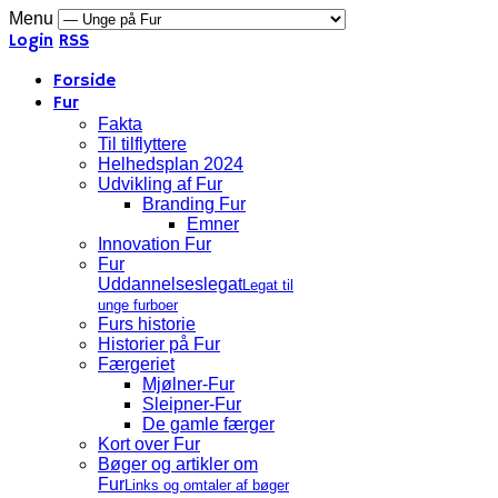
Menu
Login
RSS
Forside
Fur
Fakta
Til tilflyttere
Helhedsplan 2024
Udvikling af Fur
Branding Fur
Emner
Innovation Fur
Fur
Uddannelseslegat
Legat til
unge furboer
Furs historie
Historier på Fur
Færgeriet
Mjølner-Fur
Sleipner-Fur
De gamle færger
Kort over Fur
Bøger og artikler om
Fur
Links og omtaler af bøger