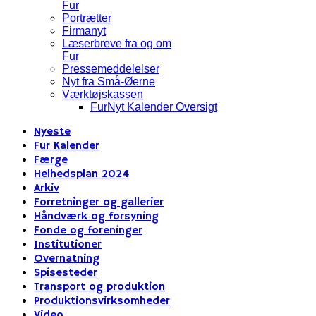
Fur
Portrætter
Firmanyt
Læserbreve fra og om
Fur
Pressemeddelelser
Nyt fra Små-Øerne
Værktøjskassen
FurNyt Kalender Oversigt
Nyeste
Fur Kalender
Færge
Helhedsplan 2024
Arkiv
Forretninger og gallerier
Håndværk og forsyning
Fonde og foreninger
Institutioner
Overnatning
Spisesteder
Transport og produktion
Produktionsvirksomheder
Video