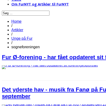
Om FurNYT og Artikler til FurNYT
Home
/
Artikler
/
Unge på Fur
/
sogneforeningen
Fur Ø-forening - har fået opdateret si
Det yderste hav - musik fra Fanø på Fu
september