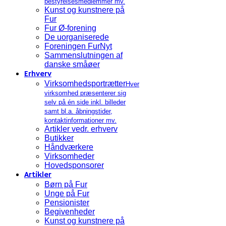
bestyrelsesmedlemmer mv.
Kunst og kunstnere på
Fur
Fur Ø-forening
De uorganiserede
Foreningen FurNyt
Sammenslutningen af
danske småøer
Erhverv
Virksomhedsportrætter
Hver
virksomhed præsenterer sig
selv på én side inkl. billeder
samt bl.a. åbningstider,
kontaktinformationer mv.
Artikler vedr. erhverv
Butikker
Håndværkere
Virksomheder
Hovedsponsorer
Artikler
Børn på Fur
Unge på Fur
Pensionister
Begivenheder
Kunst og kunstnere på