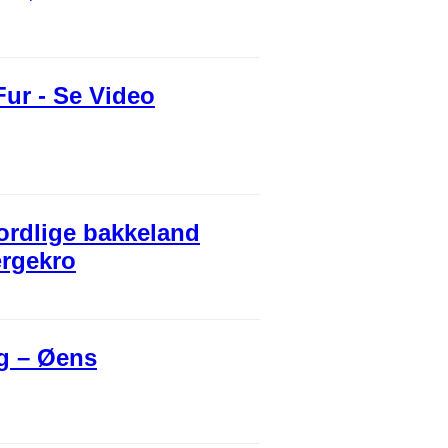
Fur - Se Video
nordlige bakkeland
ærgekro
g – Øens