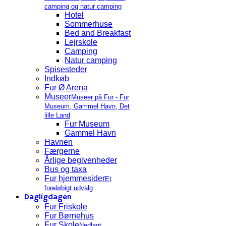
camping og natur camping
Hotel
Sommerhuse
Bed and Breakfast
Lejrskole
Camping
Natur camping
Spisesteder
Indkøb
Fur Ø Arena
Museer
Museer på Fur - Fur
Museum, Gammel Havn, Det
lille Land
Fur Museum
Gammel Havn
Havnen
Færgerne
Årlige begivenheder
Bus og taxa
Fur hjemmesider
Et
foreløbigt udvalg
Dagligdagen
Fur Friskole
Fur Børnehus
Fur Skole
Nedlagt