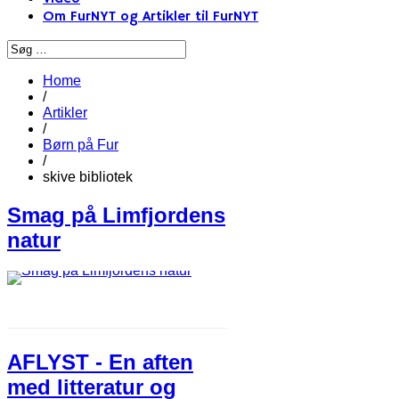
Om FurNYT og Artikler til FurNYT
Home
/
Artikler
/
Børn på Fur
/
skive bibliotek
Smag på Limfjordens
natur
AFLYST - En aften
med litteratur og