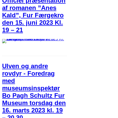
Officiel præsentation
af romanen ”Anes
Kald”, Fur Færgekro
den 15. juni 2023 Kl.
19 – 21
Ulven og andre
rovdyr - Foredrag
med
museumsinspektør
Bo Pagh Schultz Fur
Museum torsdag den
16. marts 2023 kl. 19
– 20.30