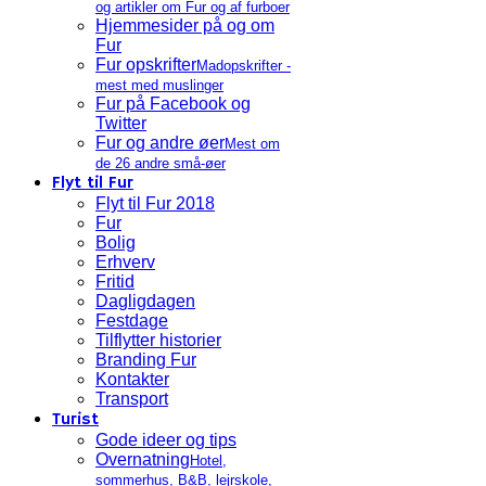
og artikler om Fur og af furboer
Hjemmesider på og om
Fur
Fur opskrifter
Madopskrifter -
mest med muslinger
Fur på Facebook og
Twitter
Fur og andre øer
Mest om
de 26 andre små-øer
Flyt til Fur
Flyt til Fur 2018
Fur
Bolig
Erhverv
Fritid
Dagligdagen
Festdage
Tilflytter historier
Branding Fur
Kontakter
Transport
Turist
Gode ideer og tips
Overnatning
Hotel,
sommerhus, B&B, lejrskole,