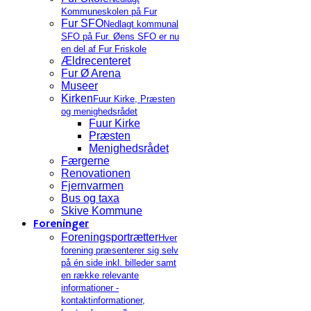
Kommuneskolen på Fur
Fur SFO
Nedlagt kommunal
SFO på Fur. Øens SFO er nu
en del af Fur Friskole
Ældrecenteret
Fur Ø Arena
Museer
Kirken
Fuur Kirke, Præsten
og menighedsrådet
Fuur Kirke
Præsten
Menighedsrådet
Færgerne
Renovationen
Fjernvarmen
Bus og taxa
Skive Kommune
Foreninger
Foreningsportrætter
Hver
forening præsenterer sig selv
på én side inkl. billeder samt
en række relevante
informationer -
kontaktinformationer,