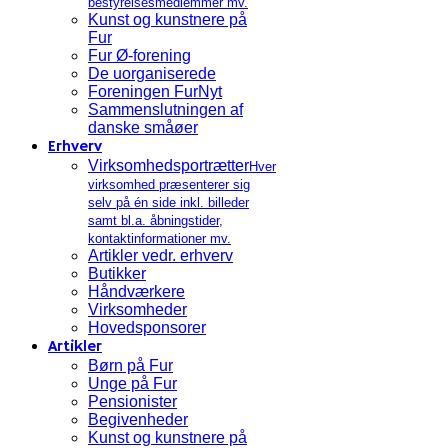
bestyrelsesmedlemmer mv.
Kunst og kunstnere på
Fur
Fur Ø-forening
De uorganiserede
Foreningen FurNyt
Sammenslutningen af
danske småøer
Erhverv
Virksomhedsportrætter
Hver
virksomhed præsenterer sig
selv på én side inkl. billeder
samt bl.a. åbningstider,
kontaktinformationer mv.
Artikler vedr. erhverv
Butikker
Håndværkere
Virksomheder
Hovedsponsorer
Artikler
Børn på Fur
Unge på Fur
Pensionister
Begivenheder
Kunst og kunstnere på