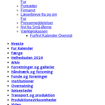
Fur
Portrætter
Firmanyt
Læserbreve fra og om
Fur
Pressemeddelelser
Nyt fra Små-Øerne
Værktøjskassen
FurNyt Kalender Oversigt
Nyeste
Fur Kalender
Færge
Helhedsplan 2024
Arkiv
Forretninger og gallerier
Håndværk og forsyning
Fonde og foreninger
Institutioner
Overnatning
Spisesteder
Transport og produktion
Produktionsvirksomheder
Video