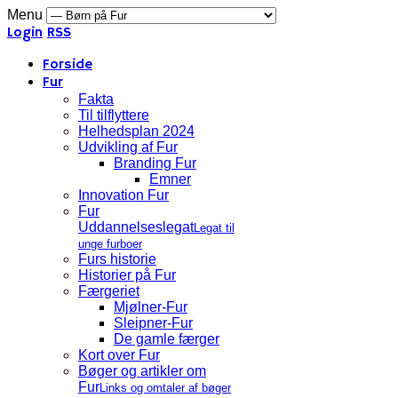
Menu
Login
RSS
Forside
Fur
Fakta
Til tilflyttere
Helhedsplan 2024
Udvikling af Fur
Branding Fur
Emner
Innovation Fur
Fur
Uddannelseslegat
Legat til
unge furboer
Furs historie
Historier på Fur
Færgeriet
Mjølner-Fur
Sleipner-Fur
De gamle færger
Kort over Fur
Bøger og artikler om
Fur
Links og omtaler af bøger