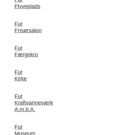
Flyveplads
Fur
Frisørsalon
Fur
Færgekro
Fur
Kirke
Fur
Kraftvarmeværk
A.m.b.A.
Fur
Museum