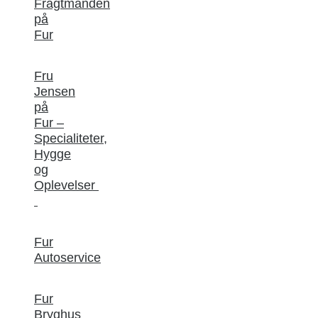
Fragtmanden
på
Fur
Fru
Jensen
på
Fur –
Specialiteter,
Hygge
og
Oplevelser
Fur
Autoservice
Fur
Bryghus