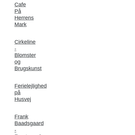
Cafe
På
Herrens
Mark
Cirkeline
-
Blomster
og
Brugskunst
Ferielejlighed
på
Husvej
Frank
Baadsgaard
-