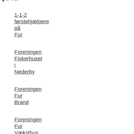
1-1-2
førstehjælpere
på
Fur
Foreningen
Fiskerhuset
i
Nederby
Foreningen
Fur
Brand
Foreningen
Fur
Væksthus