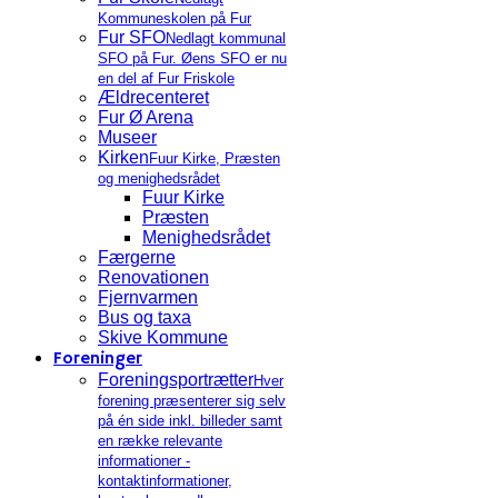
Kommuneskolen på Fur
Fur SFO
Nedlagt kommunal
SFO på Fur. Øens SFO er nu
en del af Fur Friskole
Ældrecenteret
Fur Ø Arena
Museer
Kirken
Fuur Kirke, Præsten
og menighedsrådet
Fuur Kirke
Præsten
Menighedsrådet
Færgerne
Renovationen
Fjernvarmen
Bus og taxa
Skive Kommune
Foreninger
Foreningsportrætter
Hver
forening præsenterer sig selv
på én side inkl. billeder samt
en række relevante
informationer -
kontaktinformationer,