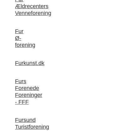
Ældrecenters
Venneforening
Fur
Ø-
forening
Furkunst.dk
Furs
Forenede
Foreninger
- FFF
Fursund
Turistforening