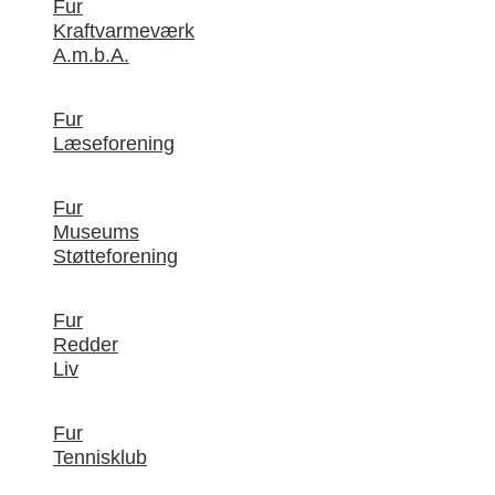
Fur
Kraftvarmeværk
A.m.b.A.
Fur
Læseforening
Fur
Museums
Støtteforening
Fur
Redder
Liv
Fur
Tennisklub