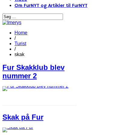
Om FurNYT og Artikler til FurNYT
Home
/
Turist
/
skak
Fur Skakklub blev
nummer 2
Skak på Fur