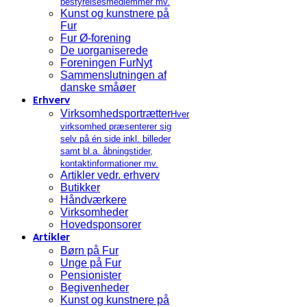
bestyrelsesmedlemmer mv.
Kunst og kunstnere på
Fur
Fur Ø-forening
De uorganiserede
Foreningen FurNyt
Sammenslutningen af
danske småøer
Erhverv
Virksomhedsportrætter
Hver
virksomhed præsenterer sig
selv på én side inkl. billeder
samt bl.a. åbningstider,
kontaktinformationer mv.
Artikler vedr. erhverv
Butikker
Håndværkere
Virksomheder
Hovedsponsorer
Artikler
Børn på Fur
Unge på Fur
Pensionister
Begivenheder
Kunst og kunstnere på