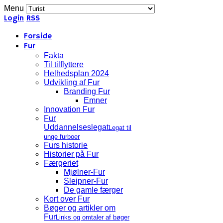
Menu
Login
RSS
Forside
Fur
Fakta
Til tilflyttere
Helhedsplan 2024
Udvikling af Fur
Branding Fur
Emner
Innovation Fur
Fur
Uddannelseslegat
Legat til
unge furboer
Furs historie
Historier på Fur
Færgeriet
Mjølner-Fur
Sleipner-Fur
De gamle færger
Kort over Fur
Bøger og artikler om
Fur
Links og omtaler af bøger