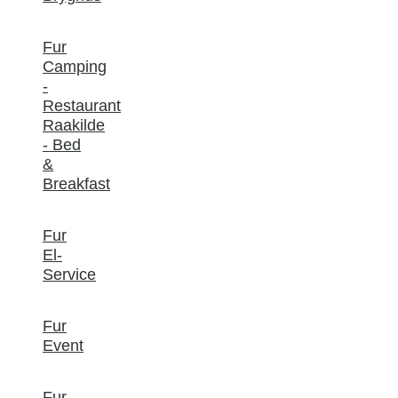
Fur
Camping
-
Restaurant
Raakilde
- Bed
&
Breakfast
Fur
El-
Service
Fur
Event
Fur