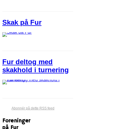
Skak på Fur
Fur deltog med
skakhold i turnering
Abonnér på dette RSS feed
Foreninger
på Fur