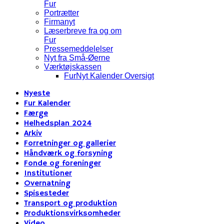
Fur
Portrætter
Firmanyt
Læserbreve fra og om
Fur
Pressemeddelelser
Nyt fra Små-Øerne
Værktøjskassen
FurNyt Kalender Oversigt
Nyeste
Fur Kalender
Færge
Helhedsplan 2024
Arkiv
Forretninger og gallerier
Håndværk og forsyning
Fonde og foreninger
Institutioner
Overnatning
Spisesteder
Transport og produktion
Produktionsvirksomheder
Video