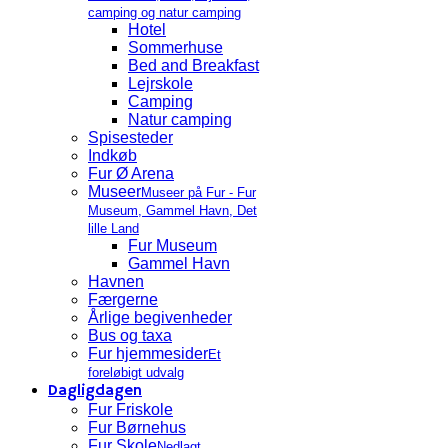
camping og natur camping
Hotel
Sommerhuse
Bed and Breakfast
Lejrskole
Camping
Natur camping
Spisesteder
Indkøb
Fur Ø Arena
Museer
Museer på Fur - Fur
Museum, Gammel Havn, Det
lille Land
Fur Museum
Gammel Havn
Havnen
Færgerne
Årlige begivenheder
Bus og taxa
Fur hjemmesider
Et
foreløbigt udvalg
Dagligdagen
Fur Friskole
Fur Børnehus
Fur Skole
Nedlagt