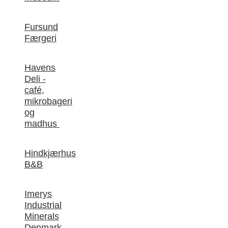
Fursund
Færgeri
Havens
Deli -
café,
mikrobageri
og
madhus
Hindkjærhus
B&B
Imerys
Industrial
Minerals
Denmark