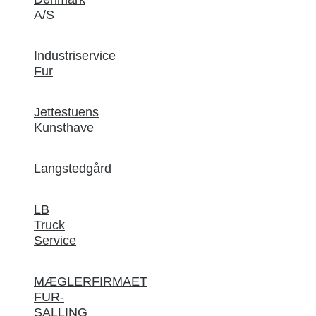
A/S
Industriservice
Fur
Jettestuens
Kunsthave
Langstedgård
LB
Truck
Service
MÆGLERFIRMAET
FUR-
SALLING