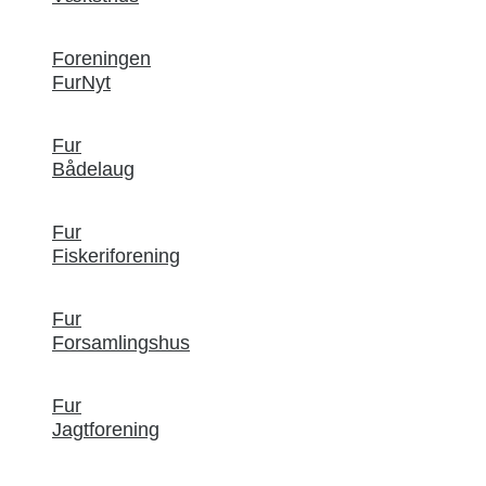
Foreningen
FurNyt
Fur
Bådelaug
Fur
Fiskeriforening
Fur
Forsamlingshus
Fur
Jagtforening