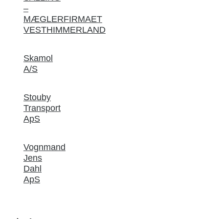
–
MÆGLERFIRMAET
VESTHIMMERLAND
Skamol
A/S
Stouby
Transport
ApS
Vognmand
Jens
Dahl
ApS