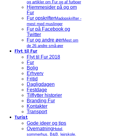
og artikler om Fur og af furboer
Hjemmesider på og om
Fur
Fur opskrifter
Madopskrifter -
mest med muslinger
Fur på Facebook og
Twitter
Fur og andre øer
Mest om
de 26 andre små-øer
Flyt til Fur
Flyt til Fur 2018
Fur
Bolig
Erhverv
Fritid
Dagligdagen
Festdage
Tilflytter historier
Branding Fur
Kontakter
Transport
Turist
Gode ideer og tips
Overnatning
Hotel,
sommerhus, B&B, lejrskole,