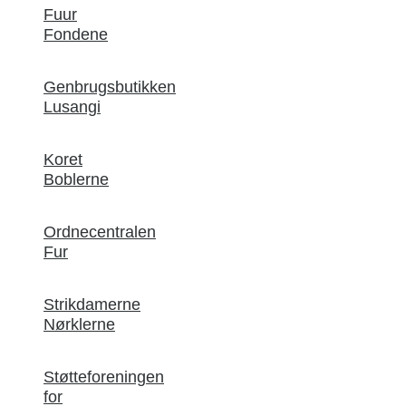
Fuur
Fondene
Genbrugsbutikken
Lusangi
Koret
Boblerne
Ordnecentralen
Fur
Strikdamerne
Nørklerne
Støtteforeningen
for