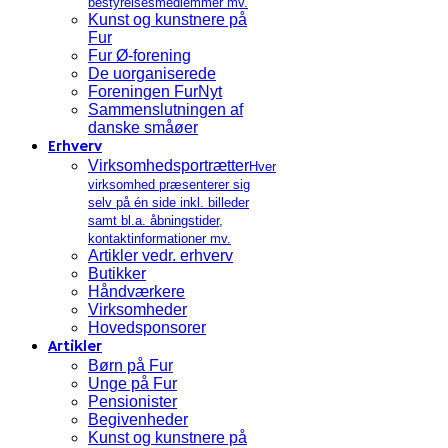
bestyrelsesmedlemmer mv.
Kunst og kunstnere på
Fur
Fur Ø-forening
De uorganiserede
Foreningen FurNyt
Sammenslutningen af
danske småøer
Erhverv
Virksomhedsportrætter
Hver
virksomhed præsenterer sig
selv på én side inkl. billeder
samt bl.a. åbningstider,
kontaktinformationer mv.
Artikler vedr. erhverv
Butikker
Håndværkere
Virksomheder
Hovedsponsorer
Artikler
Børn på Fur
Unge på Fur
Pensionister
Begivenheder
Kunst og kunstnere på