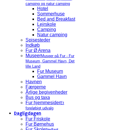
camping og natur camping
Hotel
Sommerhuse
Bed and Breakfast
Lejrskole
Camping
Natur camping
Spisesteder
Indkøb
Fur Ø Arena
Museer
Museer på Fur - Fur
Museum, Gammel Havn, Det
lille Land
Fur Museum
Gammel Havn
Havnen
Færgerne
Årlige begivenheder
Bus og taxa
Fur hjemmesider
Et
foreløbigt udvalg
Dagligdagen
Fur Friskole
Fur Børnehus
Fur Skole
Nedlagt