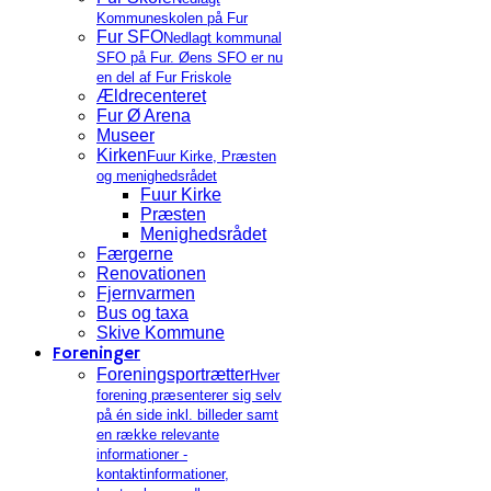
Kommuneskolen på Fur
Fur SFO
Nedlagt kommunal
SFO på Fur. Øens SFO er nu
en del af Fur Friskole
Ældrecenteret
Fur Ø Arena
Museer
Kirken
Fuur Kirke, Præsten
og menighedsrådet
Fuur Kirke
Præsten
Menighedsrådet
Færgerne
Renovationen
Fjernvarmen
Bus og taxa
Skive Kommune
Foreninger
Foreningsportrætter
Hver
forening præsenterer sig selv
på én side inkl. billeder samt
en række relevante
informationer -
kontaktinformationer,