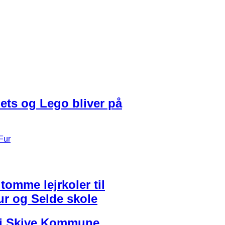
lets og Lego bliver på
tomme lejrkoler til
ur og Selde skole
r i Skive Kommune