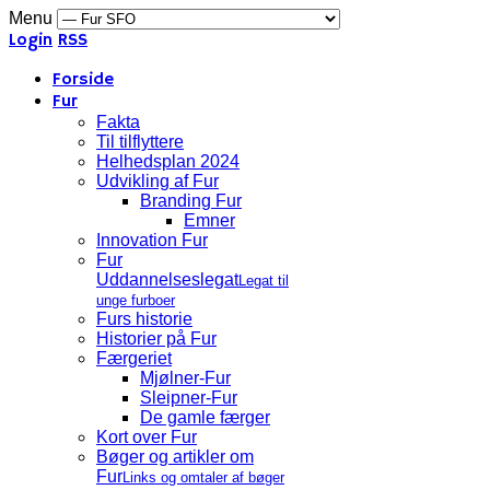
Menu
Login
RSS
Forside
Fur
Fakta
Til tilflyttere
Helhedsplan 2024
Udvikling af Fur
Branding Fur
Emner
Innovation Fur
Fur
Uddannelseslegat
Legat til
unge furboer
Furs historie
Historier på Fur
Færgeriet
Mjølner-Fur
Sleipner-Fur
De gamle færger
Kort over Fur
Bøger og artikler om
Fur
Links og omtaler af bøger