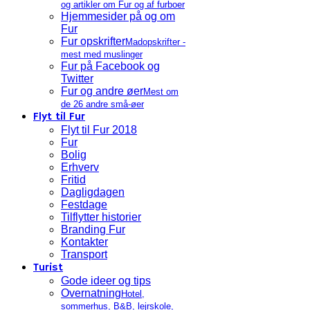
og artikler om Fur og af furboer
Hjemmesider på og om
Fur
Fur opskrifter
Madopskrifter -
mest med muslinger
Fur på Facebook og
Twitter
Fur og andre øer
Mest om
de 26 andre små-øer
Flyt til Fur
Flyt til Fur 2018
Fur
Bolig
Erhverv
Fritid
Dagligdagen
Festdage
Tilflytter historier
Branding Fur
Kontakter
Transport
Turist
Gode ideer og tips
Overnatning
Hotel,
sommerhus, B&B, lejrskole,