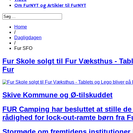
Om FurNYT og Artikler til FurNYT
Home
/
Dagligdagen
/
Fur SFO
Fur Skole solgt til Fur Væksthus - Tab
Fur
Skive Kommune og Ø-tilskuddet
FUR Camping har besluttet at stille de 
rådighed for lock-out-ramte børn fra F
Stormøde om fremtidens institutione