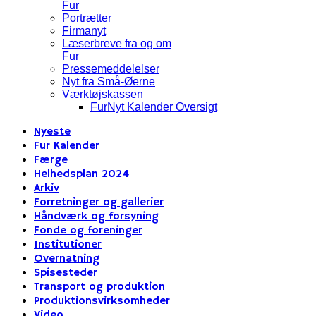
Fur
Portrætter
Firmanyt
Læserbreve fra og om
Fur
Pressemeddelelser
Nyt fra Små-Øerne
Værktøjskassen
FurNyt Kalender Oversigt
Nyeste
Fur Kalender
Færge
Helhedsplan 2024
Arkiv
Forretninger og gallerier
Håndværk og forsyning
Fonde og foreninger
Institutioner
Overnatning
Spisesteder
Transport og produktion
Produktionsvirksomheder
Video