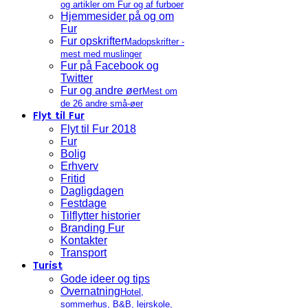
og artikler om Fur og af furboer
Hjemmesider på og om
Fur
Fur opskrifter
Madopskrifter -
mest med muslinger
Fur på Facebook og
Twitter
Fur og andre øer
Mest om
de 26 andre små-øer
Flyt til Fur
Flyt til Fur 2018
Fur
Bolig
Erhverv
Fritid
Dagligdagen
Festdage
Tilflytter historier
Branding Fur
Kontakter
Transport
Turist
Gode ideer og tips
Overnatning
Hotel,
sommerhus, B&B, lejrskole,