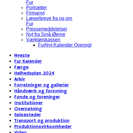
Fur
Portrætter
Firmanyt
Læserbreve fra og om
Fur
Pressemeddelelser
Nyt fra Små-Øerne
Værktøjskassen
FurNyt Kalender Oversigt
Nyeste
Fur Kalender
Færge
Helhedsplan 2024
Arkiv
Forretninger og gallerier
Håndværk og forsyning
Fonde og foreninger
Institutioner
Overnatning
Spisesteder
Transport og produktion
Produktionsvirksomheder
Video