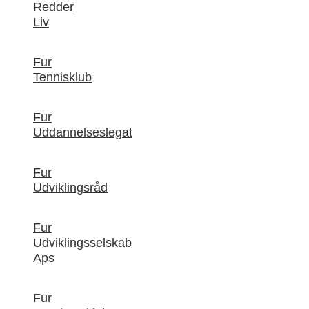
Redder
Liv
Fur
Tennisklub
Fur
Uddannelseslegat
Fur
Udviklingsråd
Fur
Udviklingsselskab
Aps
Fur