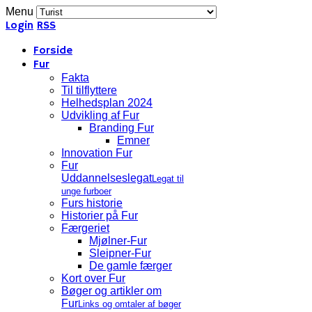
Menu
Login
RSS
Forside
Fur
Fakta
Til tilflyttere
Helhedsplan 2024
Udvikling af Fur
Branding Fur
Emner
Innovation Fur
Fur
Uddannelseslegat
Legat til
unge furboer
Furs historie
Historier på Fur
Færgeriet
Mjølner-Fur
Sleipner-Fur
De gamle færger
Kort over Fur
Bøger og artikler om
Fur
Links og omtaler af bøger