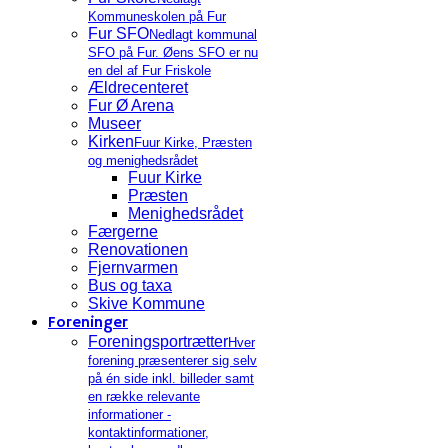
Kommuneskolen på Fur
Fur SFO
Nedlagt kommunal
SFO på Fur. Øens SFO er nu
en del af Fur Friskole
Ældrecenteret
Fur Ø Arena
Museer
Kirken
Fuur Kirke, Præsten
og menighedsrådet
Fuur Kirke
Præsten
Menighedsrådet
Færgerne
Renovationen
Fjernvarmen
Bus og taxa
Skive Kommune
Foreninger
Foreningsportrætter
Hver
forening præsenterer sig selv
på én side inkl. billeder samt
en række relevante
informationer -
kontaktinformationer,