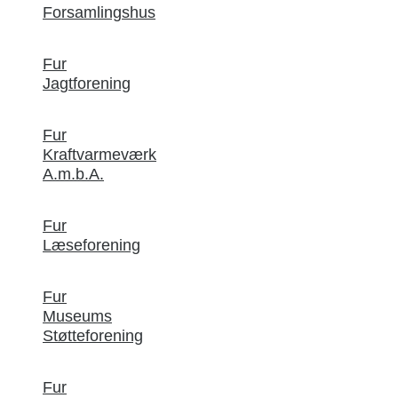
Forsamlingshus
Fur
Jagtforening
Fur
Kraftvarmeværk
A.m.b.A.
Fur
Læseforening
Fur
Museums
Støtteforening
Fur