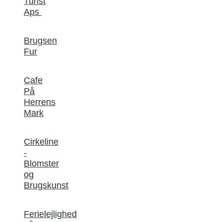
Turist
Aps
Brugsen
Fur
Cafe
På
Herrens
Mark
Cirkeline
-
Blomster
og
Brugskunst
Ferielejlighed