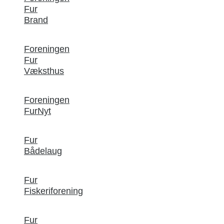
Fur
Brand
Foreningen
Fur
Væksthus
Foreningen
FurNyt
Fur
Bådelaug
Fur
Fiskeriforening
Fur