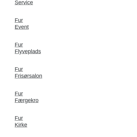
Service
Fur
Event
Fur
Flyveplads
Fur
Frisørsalon
Fur
Færgekro
Fur
Kirke