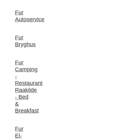
Fur
Autoservice
Fur
Bryghus
Fur
Camping
-
Restaurant
Raakilde
- Bed
&
Breakfast
Fur
El-