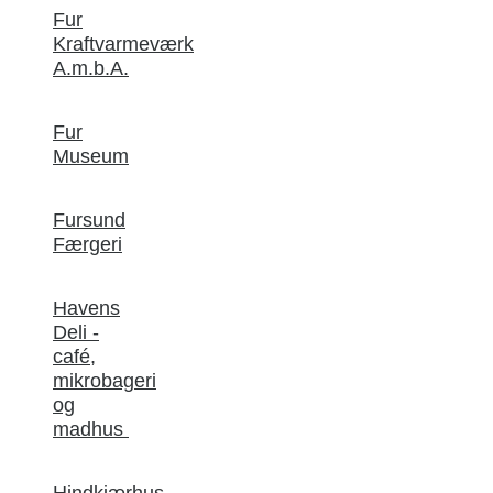
Fur
Kraftvarmeværk
A.m.b.A.
Fur
Museum
Fursund
Færgeri
Havens
Deli -
café,
mikrobageri
og
madhus
Hindkjærhus