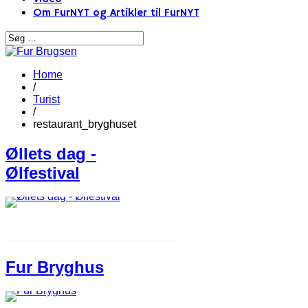
Om FurNYT og Artikler til FurNYT
Home
/
Turist
/
restaurant_bryghuset
Øllets dag -
Ølfestival
Fur Bryghus