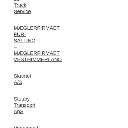
Truck
Service
MÆGLERFIRMAET
FUR-
SALLING
–
MÆGLERFIRMAET
VESTHIMMERLAND
Skamol
A/S
Stouby
Transport
ApS
Vognmand