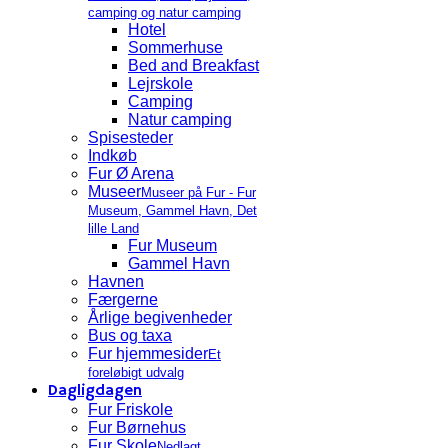
camping og natur camping
Hotel
Sommerhuse
Bed and Breakfast
Lejrskole
Camping
Natur camping
Spisesteder
Indkøb
Fur Ø Arena
Museer
Museer på Fur - Fur
Museum, Gammel Havn, Det
lille Land
Fur Museum
Gammel Havn
Havnen
Færgerne
Årlige begivenheder
Bus og taxa
Fur hjemmesider
Et
foreløbigt udvalg
Dagligdagen
Fur Friskole
Fur Børnehus
Fur Skole
Nedlagt