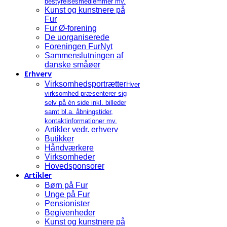
bestyrelsesmedlemmer mv.
Kunst og kunstnere på
Fur
Fur Ø-forening
De uorganiserede
Foreningen FurNyt
Sammenslutningen af
danske småøer
Erhverv
Virksomhedsportrætter
Hver
virksomhed præsenterer sig
selv på én side inkl. billeder
samt bl.a. åbningstider,
kontaktinformationer mv.
Artikler vedr. erhverv
Butikker
Håndværkere
Virksomheder
Hovedsponsorer
Artikler
Børn på Fur
Unge på Fur
Pensionister
Begivenheder
Kunst og kunstnere på