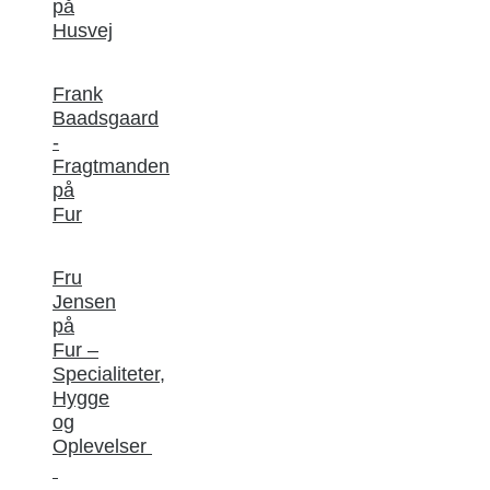
på
Husvej
Frank
Baadsgaard
-
Fragtmanden
på
Fur
Fru
Jensen
på
Fur –
Specialiteter,
Hygge
og
Oplevelser