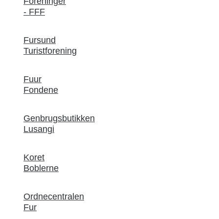
Foreninger
- FFF
Fursund
Turistforening
Fuur
Fondene
Genbrugsbutikken
Lusangi
Koret
Boblerne
Ordnecentralen
Fur