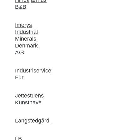
B&B
Imerys
Industrial
Minerals
Denmark
A/S
Industriservice
Fur
Jettestuens
Kunsthave
Langstedgård
LB