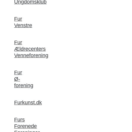
Ungdomsklub
Fur
Venstre
Fur
Ældrecenters
Venneforening
Fur
Ø-
forening
Furkunst.dk
Furs
Forenede