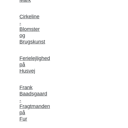
Cirkeline
-
Blomster
og
Brugskunst
Ferielejlighed
på
Husvej
Frank
Baadsgaard
-
Fragtmanden
på
Fur