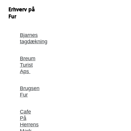
Erhverv på
Fur
Bjarnes
tagdækning
Breum
Turist
Aps
Brugsen
Fur
Cafe
På
Herrens
Mark