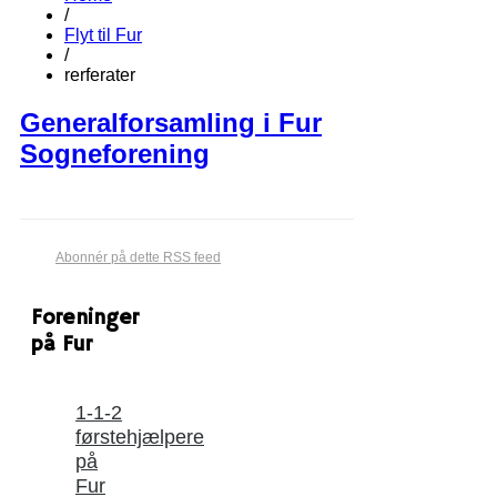
/
Flyt til Fur
/
rerferater
Generalforsamling i Fur
Sogneforening
Abonnér på dette RSS feed
Foreninger
på Fur
1-1-2
førstehjælpere
på
Fur