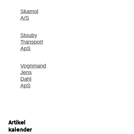
Skamol
A/S
Stouby
Transport
ApS
Vognmand
Jens
Dahl
ApS
Artikel
kalender