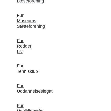
Læseforening
Fur
Museums
Støtteforening
Fur
Redder
Liv
Fur
Tennisklub
Fur
Uddannelseslegat
Fur