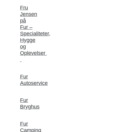
Fru
Jensen
på
Fur –
Specialiteter,
Hygge
og
Oplevelser
Fur
Autoservice
Fur
Bryghus
Fur
Camping