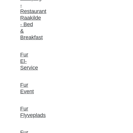
-
Restaurant
Raakilde
- Bed
&
Breakfast
Fur
El-
Service
Fur
Event
Fur
Flyveplads
Fur