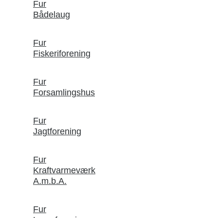
Fur
Bådelaug
Fur
Fiskeriforening
Fur
Forsamlingshus
Fur
Jagtforening
Fur
Kraftvarmeværk
A.m.b.A.
Fur