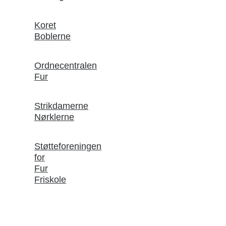
Koret
Boblerne
Ordnecentralen
Fur
Strikdamerne
Nørklerne
Støtteforeningen
for
Fur
Friskole