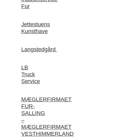
Fur
Jettestuens
Kunsthave
Langstedgård
LB
Truck
Service
MÆGLERFIRMAET
FUR-
SALLING
–
MÆGLERFIRMAET
VESTHIMMERLAND