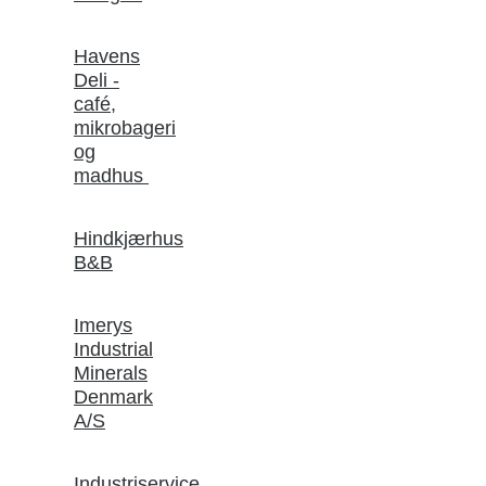
Havens
Deli -
café,
mikrobageri
og
madhus
Hindkjærhus
B&B
Imerys
Industrial
Minerals
Denmark
A/S
Industriservice