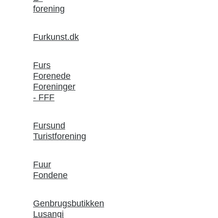
forening
Furkunst.dk
Furs
Forenede
Foreninger
- FFF
Fursund
Turistforening
Fuur
Fondene
Genbrugsbutikken
Lusangi