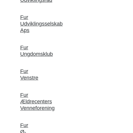
Udviklingsråd
Fur
Udviklingsselskab
Aps
Fur
Ungdomsklub
Fur
Venstre
Fur
Ældrecenters
Venneforening
Fur
Ø-