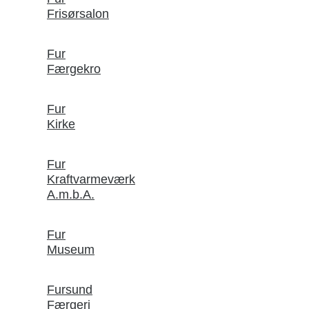
Frisørsalon
Fur
Færgekro
Fur
Kirke
Fur
Kraftvarmeværk
A.m.b.A.
Fur
Museum
Fursund
Færgeri