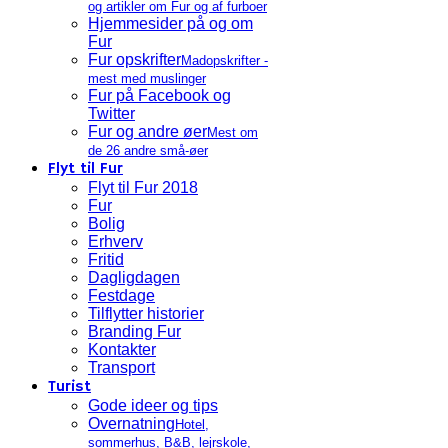
og artikler om Fur og af furboer
Hjemmesider på og om
Fur
Fur opskrifter
Madopskrifter -
mest med muslinger
Fur på Facebook og
Twitter
Fur og andre øer
Mest om
de 26 andre små-øer
Flyt til Fur
Flyt til Fur 2018
Fur
Bolig
Erhverv
Fritid
Dagligdagen
Festdage
Tilflytter historier
Branding Fur
Kontakter
Transport
Turist
Gode ideer og tips
Overnatning
Hotel,
sommerhus, B&B, lejrskole,