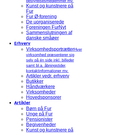
bestyrelsesmedlemmer mv.
Kunst og kunstnere på
Fur
Fur Ø-forening
De uorganiserede
Foreningen FurNyt
Sammenslutningen af
danske småøer
Erhverv
Virksomhedsportrætter
Hver
virksomhed præsenterer sig
selv på én side inkl. billeder
samt bl.a. åbningstider,
kontaktinformationer mv.
Artikler vedr. erhverv
Butikker
Håndværkere
Virksomheder
Hovedsponsorer
Artikler
Børn på Fur
Unge på Fur
Pensionister
Begivenheder
Kunst og kunstnere på