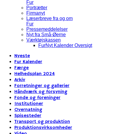
Fur
Portrætter
Firmanyt
Læserbreve fra og om
Fur
Pressemeddelelser
Nyt fra Små-Øerne
Værktøjskassen
FurNyt Kalender Oversigt
Nyeste
Fur Kalender
Færge
Helhedsplan 2024
Arkiv
Forretninger og gallerier
Håndværk og forsyning
Fonde og foreninger
Institutioner
Overnatning
Spisesteder
Transport og produktion
Produktionsvirksomheder
Video