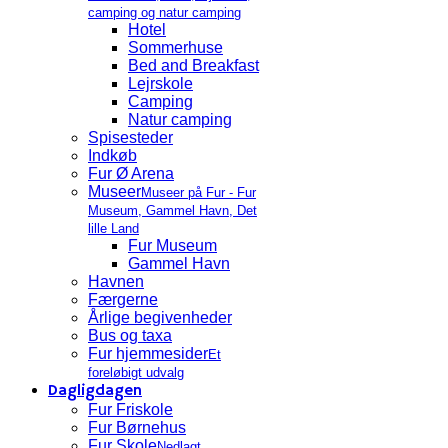
camping og natur camping
Hotel
Sommerhuse
Bed and Breakfast
Lejrskole
Camping
Natur camping
Spisesteder
Indkøb
Fur Ø Arena
Museer
Museer på Fur - Fur
Museum, Gammel Havn, Det
lille Land
Fur Museum
Gammel Havn
Havnen
Færgerne
Årlige begivenheder
Bus og taxa
Fur hjemmesider
Et
foreløbigt udvalg
Dagligdagen
Fur Friskole
Fur Børnehus
Fur Skole
Nedlagt