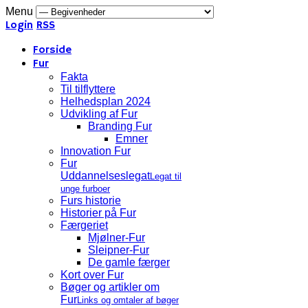
Menu
Login
RSS
Forside
Fur
Fakta
Til tilflyttere
Helhedsplan 2024
Udvikling af Fur
Branding Fur
Emner
Innovation Fur
Fur
Uddannelseslegat
Legat til
unge furboer
Furs historie
Historier på Fur
Færgeriet
Mjølner-Fur
Sleipner-Fur
De gamle færger
Kort over Fur
Bøger og artikler om
Fur
Links og omtaler af bøger