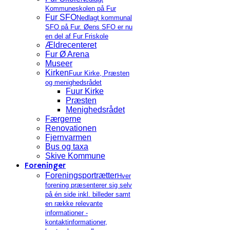
Kommuneskolen på Fur
Fur SFO
Nedlagt kommunal
SFO på Fur. Øens SFO er nu
en del af Fur Friskole
Ældrecenteret
Fur Ø Arena
Museer
Kirken
Fuur Kirke, Præsten
og menighedsrådet
Fuur Kirke
Præsten
Menighedsrådet
Færgerne
Renovationen
Fjernvarmen
Bus og taxa
Skive Kommune
Foreninger
Foreningsportrætter
Hver
forening præsenterer sig selv
på én side inkl. billeder samt
en række relevante
informationer -
kontaktinformationer,