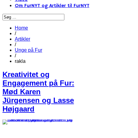
Om FurNYT og Artikler til FurNYT
Home
/
Artikler
/
Unge på Fur
/
rakla
Kreativitet og
Engagement på Fur:
Mød Karen
Jürgensen og Lasse
Højgaard