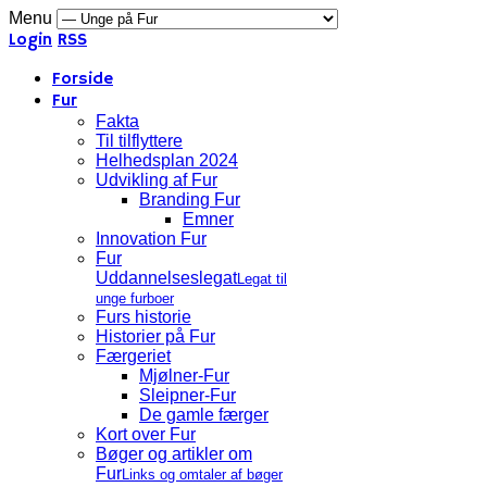
Menu
Login
RSS
Forside
Fur
Fakta
Til tilflyttere
Helhedsplan 2024
Udvikling af Fur
Branding Fur
Emner
Innovation Fur
Fur
Uddannelseslegat
Legat til
unge furboer
Furs historie
Historier på Fur
Færgeriet
Mjølner-Fur
Sleipner-Fur
De gamle færger
Kort over Fur
Bøger og artikler om
Fur
Links og omtaler af bøger