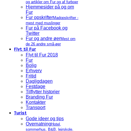
og artikler om Fur og af furboer
Hjemmesider på og om
Fur
Fur opskrifter
Madopskrifter -
mest med muslinger
Fur på Facebook og
Twitter
Fur og andre øer
Mest om
de 26 andre små-øer
Flyt til Fur
Flyt til Fur 2018
Fur
Bolig
Erhverv
Fritid
Dagligdagen
Festdage
Tilflytter historier
Branding Fur
Kontakter
Transport
Turist
Gode ideer og tips
Overnatning
Hotel,
sommerhus, B&B, lejrskole,