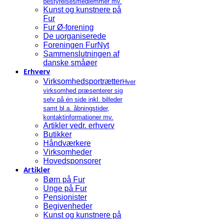
bestyrelsesmedlemmer mv.
Kunst og kunstnere på
Fur
Fur Ø-forening
De uorganiserede
Foreningen FurNyt
Sammenslutningen af
danske småøer
Erhverv
Virksomhedsportrætter
Hver
virksomhed præsenterer sig
selv på én side inkl. billeder
samt bl.a. åbningstider,
kontaktinformationer mv.
Artikler vedr. erhverv
Butikker
Håndværkere
Virksomheder
Hovedsponsorer
Artikler
Børn på Fur
Unge på Fur
Pensionister
Begivenheder
Kunst og kunstnere på