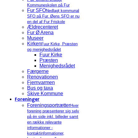
Kommuneskolen på Fur
Fur SFO
Nedlagt kommunal
SFO på Fur. Øens SFO er nu
en del af Fur Friskole
Ældrecenteret
Fur Ø Arena
Museer
Kirken
Fuur Kirke, Præsten
og menighedsrådet
Fuur Kirke
Præsten
Menighedsrådet
Færgerne
Renovationen
Fjernvarmen
Bus og taxa
Skive Kommune
Foreninger
Foreningsportrætter
Hver
forening præsenterer sig selv
på én side inkl. billeder samt
en række relevante
informationer -
kontaktinformationer,