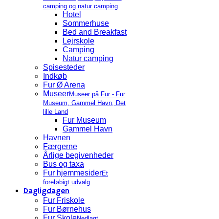
camping og natur camping
Hotel
Sommerhuse
Bed and Breakfast
Lejrskole
Camping
Natur camping
Spisesteder
Indkøb
Fur Ø Arena
Museer
Museer på Fur - Fur
Museum, Gammel Havn, Det
lille Land
Fur Museum
Gammel Havn
Havnen
Færgerne
Årlige begivenheder
Bus og taxa
Fur hjemmesider
Et
foreløbigt udvalg
Dagligdagen
Fur Friskole
Fur Børnehus
Fur Skole
Nedlagt