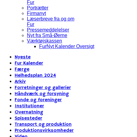
Fur
Portrætter
Firmanyt
Læserbreve fra og om
Fur
Pressemeddelelser
Nyt fra Små-Øerne
Værktøjskassen
FurNyt Kalender Oversigt
Nyeste
Fur Kalender
Færge
Helhedsplan 2024
Arkiv
Forretninger og gallerier
Håndværk og forsyning
Fonde og foreninger
Institutioner
Overnatning
Spisesteder
Transport og produktion
Produktionsvirksomheder
Video