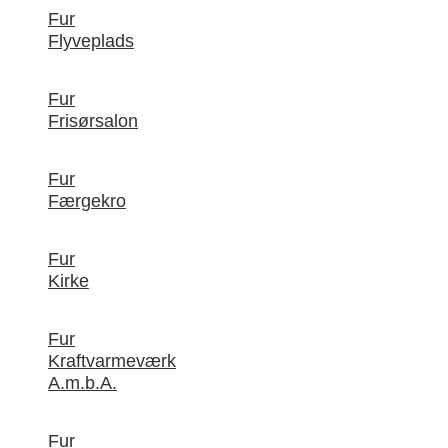
Fur
Flyveplads
Fur
Frisørsalon
Fur
Færgekro
Fur
Kirke
Fur
Kraftvarmeværk
A.m.b.A.
Fur