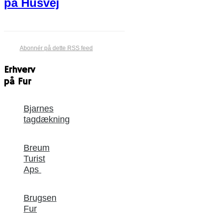
på Husvej
Abonnér på dette RSS feed
Erhverv
på Fur
Bjarnes
tagdækning
Breum
Turist
Aps
Brugsen
Fur