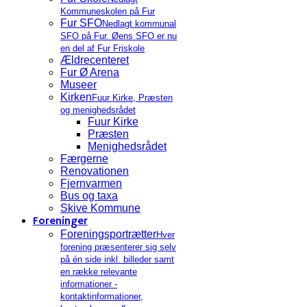
Kommuneskolen på Fur
Fur SFO
Nedlagt kommunal
SFO på Fur. Øens SFO er nu
en del af Fur Friskole
Ældrecenteret
Fur Ø Arena
Museer
Kirken
Fuur Kirke, Præsten
og menighedsrådet
Fuur Kirke
Præsten
Menighedsrådet
Færgerne
Renovationen
Fjernvarmen
Bus og taxa
Skive Kommune
Foreninger
Foreningsportrætter
Hver
forening præsenterer sig selv
på én side inkl. billeder samt
en række relevante
informationer -
kontaktinformationer,