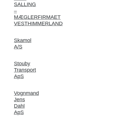
SALLING
–
MÆGLERFIRMAET
VESTHIMMERLAND
Skamol
A/S
Stouby
Transport
ApS
Vognmand
Jens
Dahl
ApS