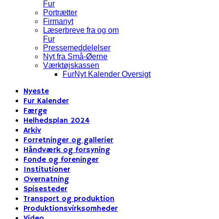
Fur
Portrætter
Firmanyt
Læserbreve fra og om
Fur
Pressemeddelelser
Nyt fra Små-Øerne
Værktøjskassen
FurNyt Kalender Oversigt
Nyeste
Fur Kalender
Færge
Helhedsplan 2024
Arkiv
Forretninger og gallerier
Håndværk og forsyning
Fonde og foreninger
Institutioner
Overnatning
Spisesteder
Transport og produktion
Produktionsvirksomheder
Video