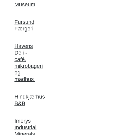
Museum
Fursund
Færgeri
Havens
Deli -
café,
mikrobageri
og
madhus
Hindkjærhus
B&B
Imerys
Industrial
Minerals