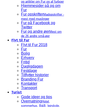
og artikler om Fur og af furboer
Hjemmesider på og om
Fur
Fur opskrifter
Madopskrifter -
mest med muslinger
Fur på Facebook og
Twitter
Fur og andre øer
Mest om
de 26 andre små-øer
Flyt til Fur
Flyt til Fur 2018
Fur
Bolig
Erhverv
Fritid
Dagligdagen
Festdage
Tilflytter historier
Branding Fur
Kontakter
Transport
Turist
Gode ideer og tips
Overnatning
Hotel,
sommerhus, B&B, lejrskole,