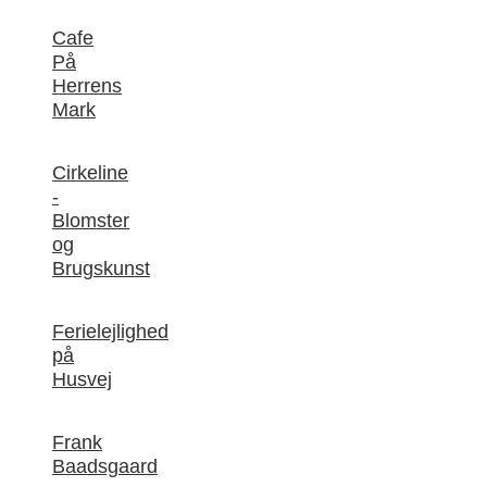
Cafe
På
Herrens
Mark
Cirkeline
-
Blomster
og
Brugskunst
Ferielejlighed
på
Husvej
Frank
Baadsgaard