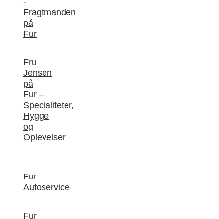
-
Fragtmanden
på
Fur
Fru
Jensen
på
Fur –
Specialiteter,
Hygge
og
Oplevelser
Fur
Autoservice
Fur