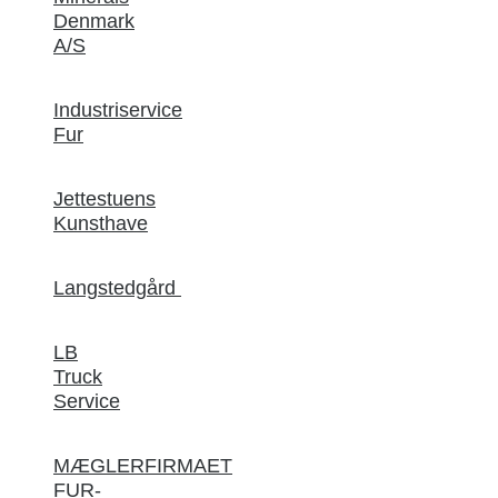
Denmark
A/S
Industriservice
Fur
Jettestuens
Kunsthave
Langstedgård
LB
Truck
Service
MÆGLERFIRMAET
FUR-