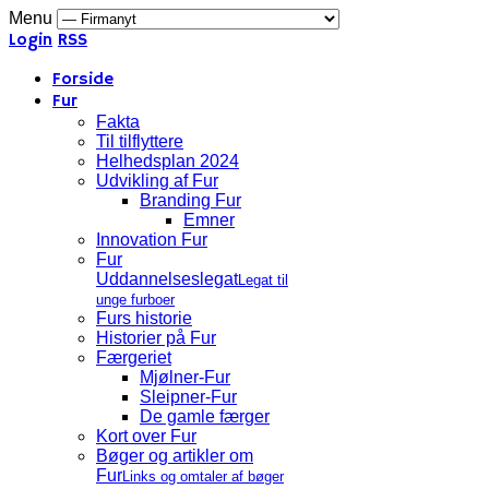
Menu
Login
RSS
Forside
Fur
Fakta
Til tilflyttere
Helhedsplan 2024
Udvikling af Fur
Branding Fur
Emner
Innovation Fur
Fur
Uddannelseslegat
Legat til
unge furboer
Furs historie
Historier på Fur
Færgeriet
Mjølner-Fur
Sleipner-Fur
De gamle færger
Kort over Fur
Bøger og artikler om
Fur
Links og omtaler af bøger