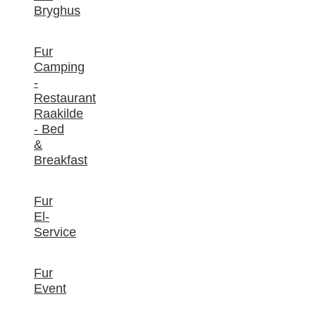
Bryghus
Fur
Camping
-
Restaurant
Raakilde
- Bed
&
Breakfast
Fur
El-
Service
Fur
Event