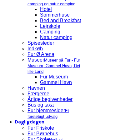
camping og natur camping
Hotel
Sommerhuse
Bed and Breakfast
Lejrskole
Camping
Natur camping
Spisesteder
Indkøb
Fur Ø Arena
Museer
Museer på Fur - Fur
Museum, Gammel Havn, Det
lille Land
Fur Museum
Gammel Havn
Havnen
Færgerne
Årlige begivenheder
Bus og taxa
Fur hjemmesider
Et
foreløbigt udvalg
Dagligdagen
Fur Friskole
Fur Børnehus
Fur Skole
Nedlagt