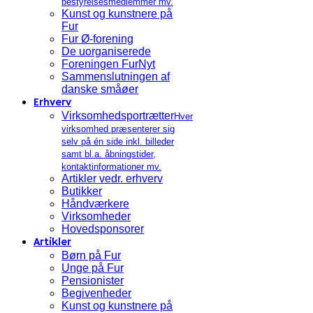
bestyrelsesmedlemmer mv.
Kunst og kunstnere på
Fur
Fur Ø-forening
De uorganiserede
Foreningen FurNyt
Sammenslutningen af
danske småøer
Erhverv
Virksomhedsportrætter
Hver
virksomhed præsenterer sig
selv på én side inkl. billeder
samt bl.a. åbningstider,
kontaktinformationer mv.
Artikler vedr. erhverv
Butikker
Håndværkere
Virksomheder
Hovedsponsorer
Artikler
Børn på Fur
Unge på Fur
Pensionister
Begivenheder
Kunst og kunstnere på