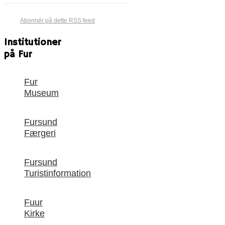
Abonnér på dette RSS feed
Institutioner
på Fur
Fur
Museum
Fursund
Færgeri
Fursund
Turistinformation
Fuur
Kirke