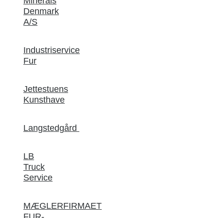
Minerals
Denmark
A/S
Industriservice
Fur
Jettestuens
Kunsthave
Langstedgård
LB
Truck
Service
MÆGLERFIRMAET
FUR-