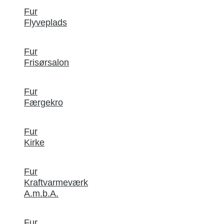
Fur
Flyveplads
Fur
Frisørsalon
Fur
Færgekro
Fur
Kirke
Fur
Kraftvarmeværk
A.m.b.A.
Fur