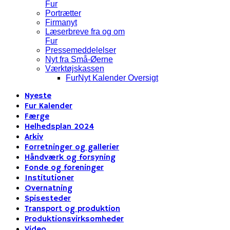
Fur
Portrætter
Firmanyt
Læserbreve fra og om
Fur
Pressemeddelelser
Nyt fra Små-Øerne
Værktøjskassen
FurNyt Kalender Oversigt
Nyeste
Fur Kalender
Færge
Helhedsplan 2024
Arkiv
Forretninger og gallerier
Håndværk og forsyning
Fonde og foreninger
Institutioner
Overnatning
Spisesteder
Transport og produktion
Produktionsvirksomheder
Video