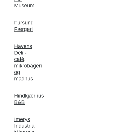
Museum
Fursund
Færgeri
Havens
Deli -
café,
mikrobageri
og
madhus
Hindkjærhus
B&B
Imerys
Industrial