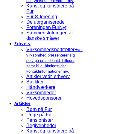
bestyrelsesmedlemmer mv.
Kunst og kunstnere på
Fur
Fur Ø-forening
De uorganiserede
Foreningen FurNyt
Sammenslutningen af
danske småøer
Erhverv
Virksomhedsportrætter
Hver
virksomhed præsenterer sig
selv på én side inkl. billeder
samt bl.a. åbningstider,
kontaktinformationer mv.
Artikler vedr. erhverv
Butikker
Håndværkere
Virksomheder
Hovedsponsorer
Artikler
Børn på Fur
Unge på Fur
Pensionister
Begivenheder
Kunst og kunstnere på