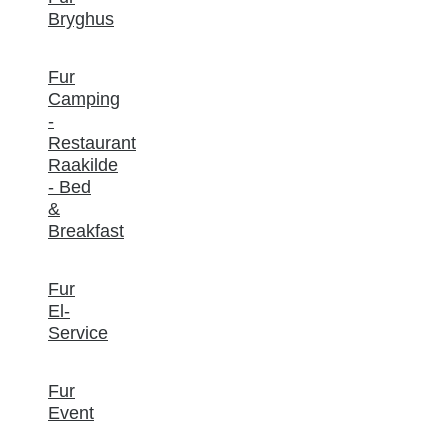
Bryghus
Fur
Camping
-
Restaurant
Raakilde
- Bed
&
Breakfast
Fur
El-
Service
Fur
Event