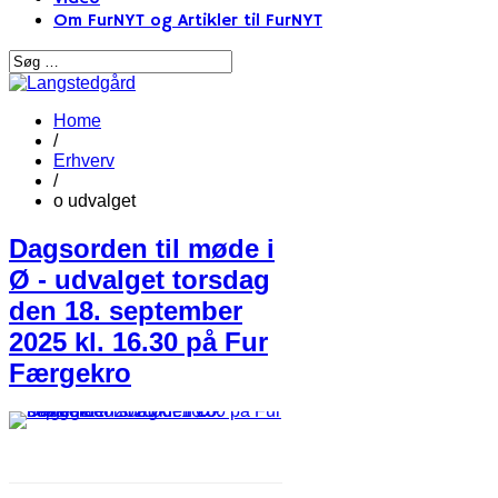
Om FurNYT og Artikler til FurNYT
Home
/
Erhverv
/
o udvalget
Dagsorden til møde i
Ø - udvalget torsdag
den 18. september
2025 kl. 16.30 på Fur
Færgekro