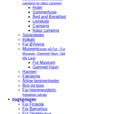
camping og natur camping
Hotel
Sommerhuse
Bed and Breakfast
Lejrskole
Camping
Natur camping
Spisesteder
Indkøb
Fur Ø Arena
Museer
Museer på Fur - Fur
Museum, Gammel Havn, Det
lille Land
Fur Museum
Gammel Havn
Havnen
Færgerne
Årlige begivenheder
Bus og taxa
Fur hjemmesider
Et
foreløbigt udvalg
Dagligdagen
Fur Friskole
Fur Børnehus
Fur Skole
Nedlagt