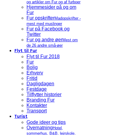
og artikler om Fur og af furboer
Hjemmesider på og om
Fur
Fur opskrifter
Madopskrifter -
mest med muslinger
Fur på Facebook og
Twitter
Fur og andre øer
Mest om
de 26 andre små-øer
Flyt til Fur
Flyt til Fur 2018
Fur
Bolig
Erhverv
Fritid
Dagligdagen
Festdage
Tilflytter historier
Branding Fur
Kontakter
Transport
Turist
Gode ideer og tips
Overnatning
Hotel,
sommerhus, B&B, lejrskole,