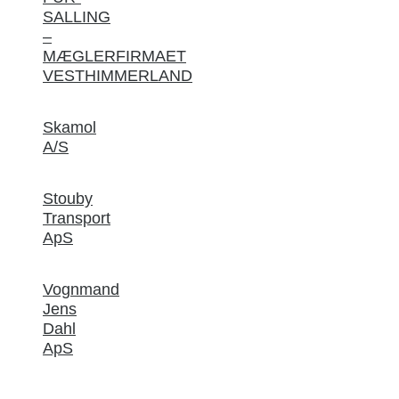
SALLING
–
MÆGLERFIRMAET
VESTHIMMERLAND
Skamol
A/S
Stouby
Transport
ApS
Vognmand
Jens
Dahl
ApS