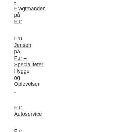
-
Fragtmanden
på
Fur
Fru
Jensen
på
Fur –
Specialiteter,
Hygge
og
Oplevelser
Fur
Autoservice
Fur