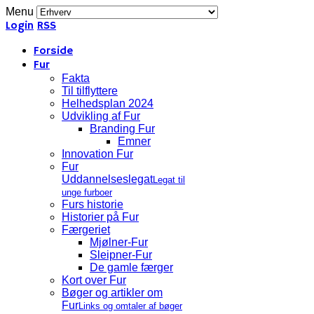
Menu
Login
RSS
Forside
Fur
Fakta
Til tilflyttere
Helhedsplan 2024
Udvikling af Fur
Branding Fur
Emner
Innovation Fur
Fur
Uddannelseslegat
Legat til
unge furboer
Furs historie
Historier på Fur
Færgeriet
Mjølner-Fur
Sleipner-Fur
De gamle færger
Kort over Fur
Bøger og artikler om
Fur
Links og omtaler af bøger