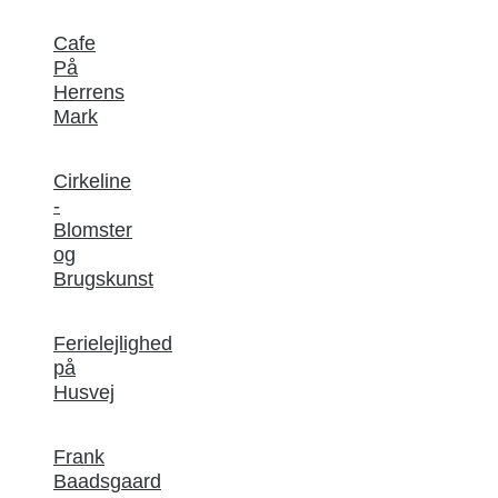
Cafe
På
Herrens
Mark
Cirkeline
-
Blomster
og
Brugskunst
Ferielejlighed
på
Husvej
Frank
Baadsgaard