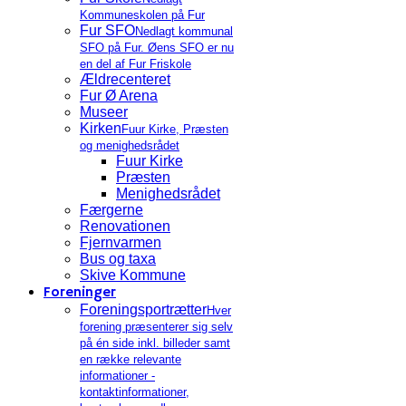
Kommuneskolen på Fur
Fur SFO
Nedlagt kommunal
SFO på Fur. Øens SFO er nu
en del af Fur Friskole
Ældrecenteret
Fur Ø Arena
Museer
Kirken
Fuur Kirke, Præsten
og menighedsrådet
Fuur Kirke
Præsten
Menighedsrådet
Færgerne
Renovationen
Fjernvarmen
Bus og taxa
Skive Kommune
Foreninger
Foreningsportrætter
Hver
forening præsenterer sig selv
på én side inkl. billeder samt
en række relevante
informationer -
kontaktinformationer,