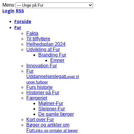
Menu
Login
RSS
Forside
Fur
Fakta
Til tilflyttere
Helhedsplan 2024
Udvikling af Fur
Branding Fur
Emner
Innovation Fur
Fur
Uddannelseslegat
Legat til
unge furboer
Furs historie
Historier på Fur
Færgeriet
Mjølner-Fur
Sleipner-Fur
De gamle færger
Kort over Fur
Bøger og artikler om
Fur
Links og omtaler af bøger