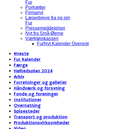
Fur
Portrætter
Firmanyt
Læserbreve fra og om
Fur
Pressemeddelelser
Nyt fra Små-Øerne
Værktøjskassen
FurNyt Kalender Oversigt
Nyeste
Fur Kalender
Færge
Helhedsplan 2024
Arkiv
Forretninger og gallerier
Håndværk og forsyning
Fonde og foreninger
Institutioner
Overnatning
Spisesteder
Transport og produktion
Produktionsvirksomheder
Video