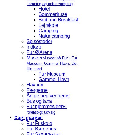
camping og natur camping
Hotel
Sommerhuse
Bed and Breakfast
Lejrskole
Camping
Natur camping
Spisesteder
Indkøb
Fur Ø Arena
Museer
Museer på Fur - Fur
Museum, Gammel Havn, Det
lille Land
Fur Museum
Gammel Havn
Havnen
Færgerne
Årlige begivenheder
Bus og taxa
Fur hjemmesider
Et
foreløbigt udvalg
Dagligdagen
Fur Friskole
Fur Børnehus
Fur Skole
Nedlagt