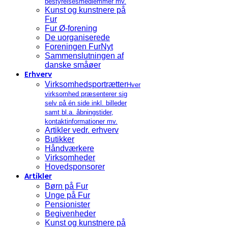
bestyrelsesmedlemmer mv.
Kunst og kunstnere på
Fur
Fur Ø-forening
De uorganiserede
Foreningen FurNyt
Sammenslutningen af
danske småøer
Erhverv
Virksomhedsportrætter
Hver
virksomhed præsenterer sig
selv på én side inkl. billeder
samt bl.a. åbningstider,
kontaktinformationer mv.
Artikler vedr. erhverv
Butikker
Håndværkere
Virksomheder
Hovedsponsorer
Artikler
Børn på Fur
Unge på Fur
Pensionister
Begivenheder
Kunst og kunstnere på