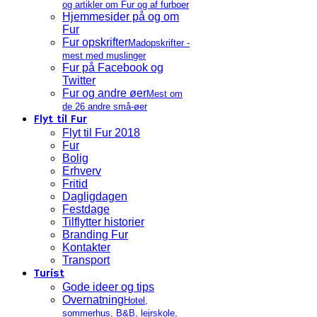
og artikler om Fur og af furboer
Hjemmesider på og om
Fur
Fur opskrifter
Madopskrifter -
mest med muslinger
Fur på Facebook og
Twitter
Fur og andre øer
Mest om
de 26 andre små-øer
Flyt til Fur
Flyt til Fur 2018
Fur
Bolig
Erhverv
Fritid
Dagligdagen
Festdage
Tilflytter historier
Branding Fur
Kontakter
Transport
Turist
Gode ideer og tips
Overnatning
Hotel,
sommerhus, B&B, lejrskole,