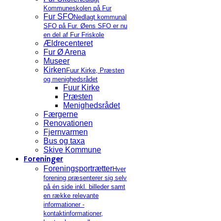
Kommuneskolen på Fur
Fur SFO
Nedlagt kommunal
SFO på Fur. Øens SFO er nu
en del af Fur Friskole
Ældrecenteret
Fur Ø Arena
Museer
Kirken
Fuur Kirke, Præsten
og menighedsrådet
Fuur Kirke
Præsten
Menighedsrådet
Færgerne
Renovationen
Fjernvarmen
Bus og taxa
Skive Kommune
Foreninger
Foreningsportrætter
Hver
forening præsenterer sig selv
på én side inkl. billeder samt
en række relevante
informationer -
kontaktinformationer,