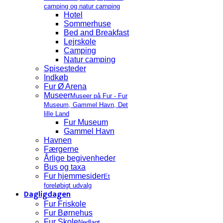
camping og natur camping
Hotel
Sommerhuse
Bed and Breakfast
Lejrskole
Camping
Natur camping
Spisesteder
Indkøb
Fur Ø Arena
Museer
Museer på Fur - Fur
Museum, Gammel Havn, Det
lille Land
Fur Museum
Gammel Havn
Havnen
Færgerne
Årlige begivenheder
Bus og taxa
Fur hjemmesider
Et
foreløbigt udvalg
Dagligdagen
Fur Friskole
Fur Børnehus
Fur Skole
Nedlagt