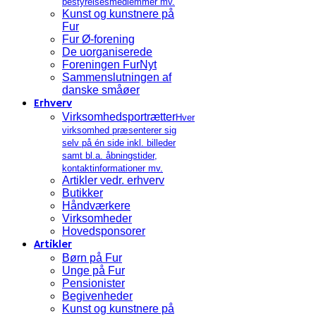
bestyrelsesmedlemmer mv.
Kunst og kunstnere på
Fur
Fur Ø-forening
De uorganiserede
Foreningen FurNyt
Sammenslutningen af
danske småøer
Erhverv
Virksomhedsportrætter
Hver
virksomhed præsenterer sig
selv på én side inkl. billeder
samt bl.a. åbningstider,
kontaktinformationer mv.
Artikler vedr. erhverv
Butikker
Håndværkere
Virksomheder
Hovedsponsorer
Artikler
Børn på Fur
Unge på Fur
Pensionister
Begivenheder
Kunst og kunstnere på