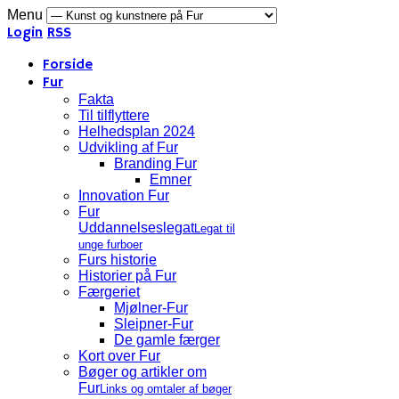
Menu
Login
RSS
Forside
Fur
Fakta
Til tilflyttere
Helhedsplan 2024
Udvikling af Fur
Branding Fur
Emner
Innovation Fur
Fur
Uddannelseslegat
Legat til
unge furboer
Furs historie
Historier på Fur
Færgeriet
Mjølner-Fur
Sleipner-Fur
De gamle færger
Kort over Fur
Bøger og artikler om
Fur
Links og omtaler af bøger