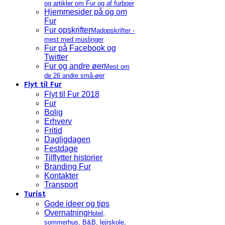
og artikler om Fur og af furboer
Hjemmesider på og om
Fur
Fur opskrifter
Madopskrifter -
mest med muslinger
Fur på Facebook og
Twitter
Fur og andre øer
Mest om
de 26 andre små-øer
Flyt til Fur
Flyt til Fur 2018
Fur
Bolig
Erhverv
Fritid
Dagligdagen
Festdage
Tilflytter historier
Branding Fur
Kontakter
Transport
Turist
Gode ideer og tips
Overnatning
Hotel,
sommerhus, B&B, lejrskole,