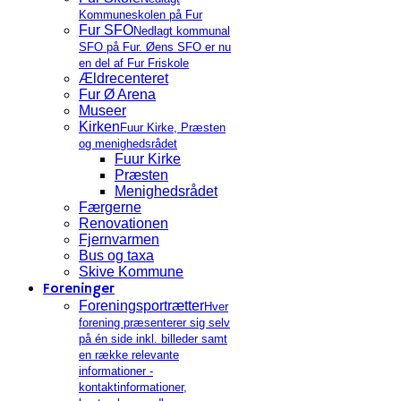
Kommuneskolen på Fur
Fur SFO
Nedlagt kommunal
SFO på Fur. Øens SFO er nu
en del af Fur Friskole
Ældrecenteret
Fur Ø Arena
Museer
Kirken
Fuur Kirke, Præsten
og menighedsrådet
Fuur Kirke
Præsten
Menighedsrådet
Færgerne
Renovationen
Fjernvarmen
Bus og taxa
Skive Kommune
Foreninger
Foreningsportrætter
Hver
forening præsenterer sig selv
på én side inkl. billeder samt
en række relevante
informationer -
kontaktinformationer,