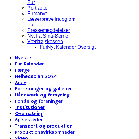
Fur
Portrætter
Firmanyt
Læserbreve fra og om
Fur
Pressemeddelelser
Nyt fra Små-Øerne
Værktøjskassen
FurNyt Kalender Oversigt
Nyeste
Fur Kalender
Færge
Helhedsplan 2024
Arkiv
Forretninger og gallerier
Håndværk og forsyning
Fonde og foreninger
Institutioner
Overnatning
Spisesteder
Transport og produktion
Produktionsvirksomheder
Video