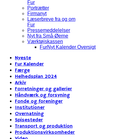
Fur
Portrætter
Firmanyt
Læserbreve fra og om
Fur
Pressemeddelelser
Nyt fra Små-Øerne
Værktøjskassen
FurNyt Kalender Oversigt
Nyeste
Fur Kalender
Færge
Helhedsplan 2024
Arkiv
Forretninger og gallerier
Håndværk og forsyning
Fonde og foreninger
Institutioner
Overnatning
Spisesteder
Transport og produktion
Produktionsvirksomheder
Video