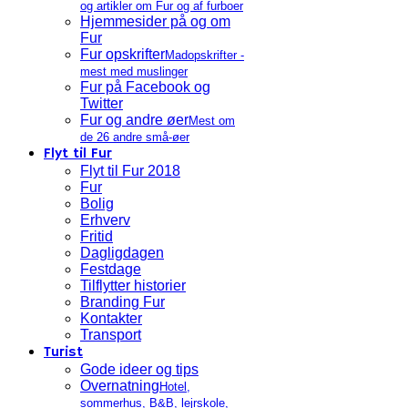
og artikler om Fur og af furboer
Hjemmesider på og om
Fur
Fur opskrifter
Madopskrifter -
mest med muslinger
Fur på Facebook og
Twitter
Fur og andre øer
Mest om
de 26 andre små-øer
Flyt til Fur
Flyt til Fur 2018
Fur
Bolig
Erhverv
Fritid
Dagligdagen
Festdage
Tilflytter historier
Branding Fur
Kontakter
Transport
Turist
Gode ideer og tips
Overnatning
Hotel,
sommerhus, B&B, lejrskole,