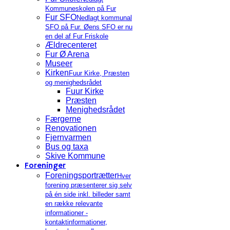
Kommuneskolen på Fur
Fur SFO
Nedlagt kommunal
SFO på Fur. Øens SFO er nu
en del af Fur Friskole
Ældrecenteret
Fur Ø Arena
Museer
Kirken
Fuur Kirke, Præsten
og menighedsrådet
Fuur Kirke
Præsten
Menighedsrådet
Færgerne
Renovationen
Fjernvarmen
Bus og taxa
Skive Kommune
Foreninger
Foreningsportrætter
Hver
forening præsenterer sig selv
på én side inkl. billeder samt
en række relevante
informationer -
kontaktinformationer,