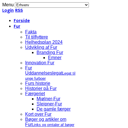
Menu
Login
RSS
Forside
Fur
Fakta
Til tilflyttere
Helhedsplan 2024
Udvikling af Fur
Branding Fur
Emner
Innovation Fur
Fur
Uddannelseslegat
Legat til
unge furboer
Furs historie
Historier på Fur
Færgeriet
Mjølner-Fur
Sleipner-Fur
De gamle færger
Kort over Fur
Bøger og artikler om
Fur
Links og omtaler af bøger