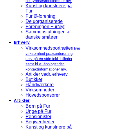
bestyrelsesmedlemmer mv.
Kunst og kunstnere på
Fur
Fur Ø-forening
De uorganiserede
Foreningen FurNyt
Sammenslutningen af
danske småøer
Erhverv
Virksomhedsportrætter
Hver
virksomhed præsenterer sig
selv på én side inkl. billeder
samt bl.a. åbningstider,
kontaktinformationer mv.
Artikler vedr. erhverv
Butikker
Håndværkere
Virksomheder
Hovedsponsorer
Artikler
Børn på Fur
Unge på Fur
Pensionister
Begivenheder
Kunst og kunstnere på