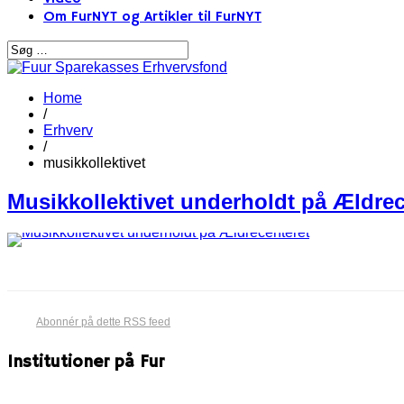
Om FurNYT og Artikler til FurNYT
Home
/
Erhverv
/
musikkollektivet
Musikkollektivet underhold​t på Ældrec
Abonnér på dette RSS feed
Institutioner på Fur