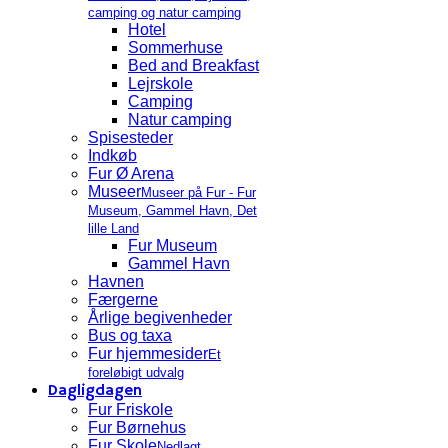
camping og natur camping
Hotel
Sommerhuse
Bed and Breakfast
Lejrskole
Camping
Natur camping
Spisesteder
Indkøb
Fur Ø Arena
Museer
Museer på Fur - Fur
Museum, Gammel Havn, Det
lille Land
Fur Museum
Gammel Havn
Havnen
Færgerne
Årlige begivenheder
Bus og taxa
Fur hjemmesider
Et
foreløbigt udvalg
Dagligdagen
Fur Friskole
Fur Børnehus
Fur Skole
Nedlagt