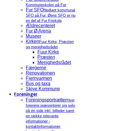
Kommuneskolen på Fur
Fur SFO
Nedlagt kommunal
SFO på Fur. Øens SFO er nu
en del af Fur Friskole
Ældrecenteret
Fur Ø Arena
Museer
Kirken
Fuur Kirke, Præsten
og menighedsrådet
Fuur Kirke
Præsten
Menighedsrådet
Færgerne
Renovationen
Fjernvarmen
Bus og taxa
Skive Kommune
Foreninger
Foreningsportrætter
Hver
forening præsenterer sig selv
på én side inkl. billeder samt
en række relevante
informationer -
kontaktinformationer,