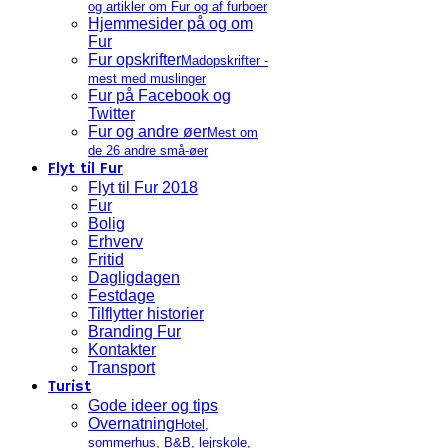
og artikler om Fur og af furboer
Hjemmesider på og om
Fur
Fur opskrifter
Madopskrifter -
mest med muslinger
Fur på Facebook og
Twitter
Fur og andre øer
Mest om
de 26 andre små-øer
Flyt til Fur
Flyt til Fur 2018
Fur
Bolig
Erhverv
Fritid
Dagligdagen
Festdage
Tilflytter historier
Branding Fur
Kontakter
Transport
Turist
Gode ideer og tips
Overnatning
Hotel,
sommerhus, B&B, lejrskole,