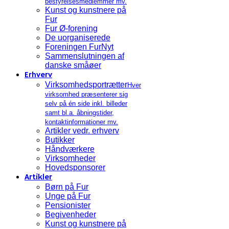
bestyrelsesmedlemmer mv.
Kunst og kunstnere på
Fur
Fur Ø-forening
De uorganiserede
Foreningen FurNyt
Sammenslutningen af
danske småøer
Erhverv
Virksomhedsportrætter
Hver
virksomhed præsenterer sig
selv på én side inkl. billeder
samt bl.a. åbningstider,
kontaktinformationer mv.
Artikler vedr. erhverv
Butikker
Håndværkere
Virksomheder
Hovedsponsorer
Artikler
Børn på Fur
Unge på Fur
Pensionister
Begivenheder
Kunst og kunstnere på