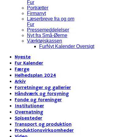
Fur
Portrætter
Firmanyt
Læserbreve fra og om
Fur
Pressemeddelelser
Nyt fra Små-Øerne
Værktøjskassen
FurNyt Kalender Oversigt
Nyeste
Fur Kalender
Færge
Helhedsplan 2024
Arkiv
Forretninger og gallerier
Håndværk og forsyning
Fonde og foreninger
Institutioner
Overnatning
Spisesteder
Transport og produktion
Produktionsvirksomheder
Video