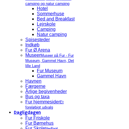
camping og natur camping
Hotel
Sommerhuse
Bed and Breakfast
Lejrskole
Camping
Natur camping
Spisesteder
Indkøb
Fur Ø Arena
Museer
Museer på Fur - Fur
Museum, Gammel Havn, Det
lille Land
Fur Museum
Gammel Havn
Havnen
Færgerne
Årlige begivenheder
Bus og taxa
Fur hjemmesider
Et
foreløbigt udvalg
Dagligdagen
Fur Friskole
Fur Børnehus
Fur Skole
Nedlagt