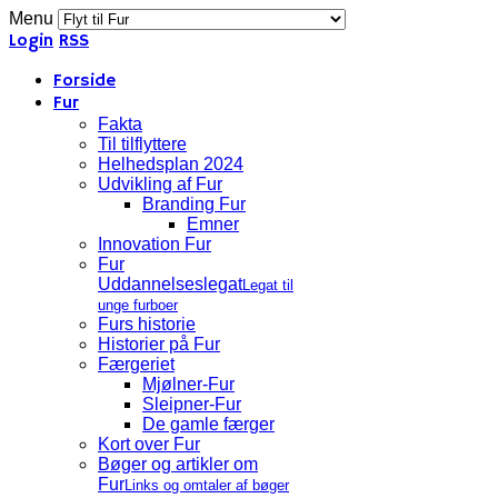
Menu
Login
RSS
Forside
Fur
Fakta
Til tilflyttere
Helhedsplan 2024
Udvikling af Fur
Branding Fur
Emner
Innovation Fur
Fur
Uddannelseslegat
Legat til
unge furboer
Furs historie
Historier på Fur
Færgeriet
Mjølner-Fur
Sleipner-Fur
De gamle færger
Kort over Fur
Bøger og artikler om
Fur
Links og omtaler af bøger