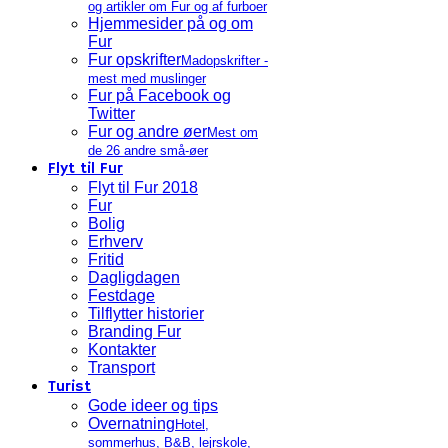
og artikler om Fur og af furboer
Hjemmesider på og om
Fur
Fur opskrifter
Madopskrifter -
mest med muslinger
Fur på Facebook og
Twitter
Fur og andre øer
Mest om
de 26 andre små-øer
Flyt til Fur
Flyt til Fur 2018
Fur
Bolig
Erhverv
Fritid
Dagligdagen
Festdage
Tilflytter historier
Branding Fur
Kontakter
Transport
Turist
Gode ideer og tips
Overnatning
Hotel,
sommerhus, B&B, lejrskole,