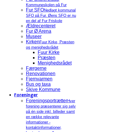
Kommuneskolen på Fur
Fur SFO
Nedlagt kommunal
SFO på Fur. Øens SFO er nu
en del af Fur Friskole
Ældrecenteret
Fur Ø Arena
Museer
Kirken
Fuur Kirke, Præsten
og menighedsrådet
Fuur Kirke
Præsten
Menighedsrådet
Færgerne
Renovationen
Fjernvarmen
Bus og taxa
Skive Kommune
Foreninger
Foreningsportrætter
Hver
forening præsenterer sig selv
på én side inkl. billeder samt
en række relevante
informationer -
kontaktinformationer,