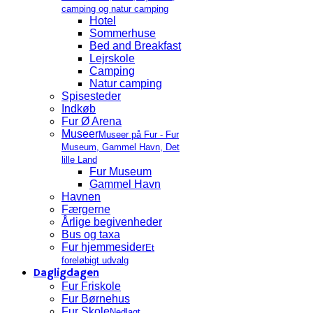
camping og natur camping
Hotel
Sommerhuse
Bed and Breakfast
Lejrskole
Camping
Natur camping
Spisesteder
Indkøb
Fur Ø Arena
Museer
Museer på Fur - Fur
Museum, Gammel Havn, Det
lille Land
Fur Museum
Gammel Havn
Havnen
Færgerne
Årlige begivenheder
Bus og taxa
Fur hjemmesider
Et
foreløbigt udvalg
Dagligdagen
Fur Friskole
Fur Børnehus
Fur Skole
Nedlagt