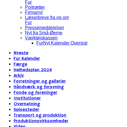
Fur
Portrætter
Firmanyt
Læserbreve fra og om
Fur
Pressemeddelelser
Nyt fra Små-Øerne
Værktøjskassen
FurNyt Kalender Oversigt
Nyeste
Fur Kalender
Færge
Helhedsplan 2024
Arkiv
Forretninger og gallerier
Håndværk og forsyning
Fonde og foreninger
Institutioner
Overnatning
Spisesteder
Transport og produktion
Produktionsvirksomheder
Video