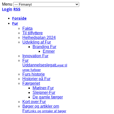
Menu
Login
RSS
Forside
Fur
Fakta
Til tilflyttere
Helhedsplan 2024
Udvikling af Fur
Branding Fur
Emner
Innovation Fur
Fur
Uddannelseslegat
Legat til
unge furboer
Furs historie
Historier på Fur
Færgeriet
Mjølner-Fur
Sleipner-Fur
De gamle færger
Kort over Fur
Bøger og artikler om
Fur
Links og omtaler af bøger