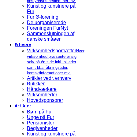
bestyrelsesmedlemmer mv.
Kunst og kunstnere på
Fur
Fur Ø-forening
De uorganiserede
Foreningen FurNyt
Sammenslutningen af
danske småøer
Erhverv
Virksomhedsportrætter
Hver
virksomhed præsenterer sig
selv på én side inkl. billeder
samt bl.a. åbningstider,
kontaktinformationer mv.
Artikler vedr. erhverv
Butikker
Håndværkere
Virksomheder
Hovedsponsorer
Artikler
Børn på Fur
Unge på Fur
Pensionister
Begivenheder
Kunst og kunstnere på