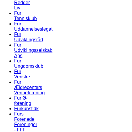
Redder
Liv
Fur
Tennisklub
Fur
Uddannelseslegat
Fur
Udviklingsråd
Fur
Udviklingsselskab
Aps
Fur
Ungdomsklub
Fur
Venstre
Fur
Ældrecenters
Venneforening
Fur Ø-
forening
Furkunst.dk
Furs
Forenede
Foreninger
- FFF