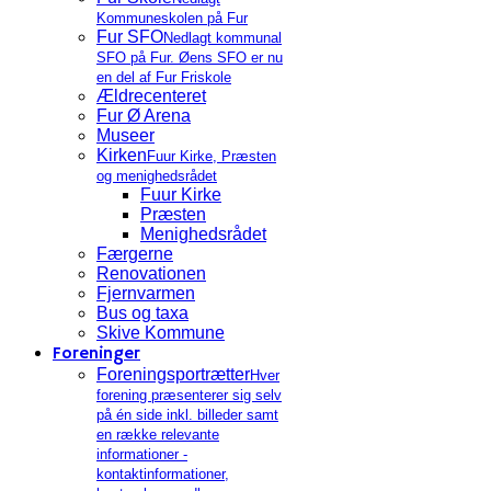
Kommuneskolen på Fur
Fur SFO
Nedlagt kommunal
SFO på Fur. Øens SFO er nu
en del af Fur Friskole
Ældrecenteret
Fur Ø Arena
Museer
Kirken
Fuur Kirke, Præsten
og menighedsrådet
Fuur Kirke
Præsten
Menighedsrådet
Færgerne
Renovationen
Fjernvarmen
Bus og taxa
Skive Kommune
Foreninger
Foreningsportrætter
Hver
forening præsenterer sig selv
på én side inkl. billeder samt
en række relevante
informationer -
kontaktinformationer,