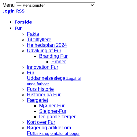
Menu
Login
RSS
Forside
Fur
Fakta
Til tilflyttere
Helhedsplan 2024
Udvikling af Fur
Branding Fur
Emner
Innovation Fur
Fur
Uddannelseslegat
Legat til
unge furboer
Furs historie
Historier på Fur
Færgeriet
Mjølner-Fur
Sleipner-Fur
De gamle færger
Kort over Fur
Bøger og artikler om
Fur
Links og omtaler af bøger