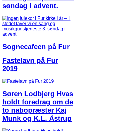
søndag i advent.
Sognecafeen på Fur
Fastelavn på Fur
2019
Søren Lodbjerg Hvas
hold​t​ foredrag om de
to nabopræster Kaj
Munk og K.L. Åstrup