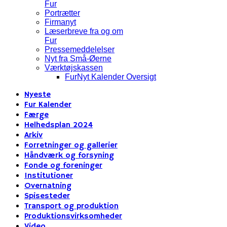
Fur
Portrætter
Firmanyt
Læserbreve fra og om
Fur
Pressemeddelelser
Nyt fra Små-Øerne
Værktøjskassen
FurNyt Kalender Oversigt
Nyeste
Fur Kalender
Færge
Helhedsplan 2024
Arkiv
Forretninger og gallerier
Håndværk og forsyning
Fonde og foreninger
Institutioner
Overnatning
Spisesteder
Transport og produktion
Produktionsvirksomheder
Video