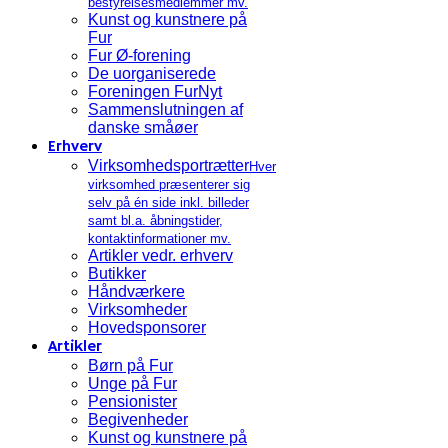
bestyrelsesmedlemmer mv.
Kunst og kunstnere på
Fur
Fur Ø-forening
De uorganiserede
Foreningen FurNyt
Sammenslutningen af
danske småøer
Erhverv
Virksomhedsportrætter
Hver
virksomhed præsenterer sig
selv på én side inkl. billeder
samt bl.a. åbningstider,
kontaktinformationer mv.
Artikler vedr. erhverv
Butikker
Håndværkere
Virksomheder
Hovedsponsorer
Artikler
Børn på Fur
Unge på Fur
Pensionister
Begivenheder
Kunst og kunstnere på