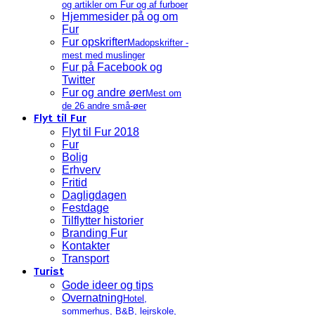
og artikler om Fur og af furboer
Hjemmesider på og om
Fur
Fur opskrifter
Madopskrifter -
mest med muslinger
Fur på Facebook og
Twitter
Fur og andre øer
Mest om
de 26 andre små-øer
Flyt til Fur
Flyt til Fur 2018
Fur
Bolig
Erhverv
Fritid
Dagligdagen
Festdage
Tilflytter historier
Branding Fur
Kontakter
Transport
Turist
Gode ideer og tips
Overnatning
Hotel,
sommerhus, B&B, lejrskole,