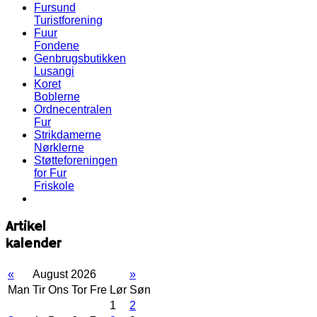
Fursund
Turistforening
Fuur
Fondene
Genbrugsbutikken
Lusangi
Koret
Boblerne
Ordnecentralen
Fur
Strikdamerne
Nørklerne
Støtteforeningen
for Fur
Friskole
Artikel
kalender
«
August 2026
»
Man
Tir
Ons
Tor
Fre
Lør
Søn
1
2