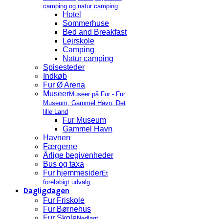
camping og natur camping
Hotel
Sommerhuse
Bed and Breakfast
Lejrskole
Camping
Natur camping
Spisesteder
Indkøb
Fur Ø Arena
Museer
Museer på Fur - Fur
Museum, Gammel Havn, Det
lille Land
Fur Museum
Gammel Havn
Havnen
Færgerne
Årlige begivenheder
Bus og taxa
Fur hjemmesider
Et
foreløbigt udvalg
Dagligdagen
Fur Friskole
Fur Børnehus
Fur Skole
Nedlagt