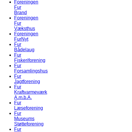
Foreningen
Fur
Brand
Foreningen
Fur
Væksthus
Foreningen
FurNyt
Fur
Bådelaug
Fur
Fiskeriforening
Fur
Forsamlingshus
Fur
Jagtforening
Fur
Kraftvarmeværk
A.m.b.A.
Fur
Læseforening
Fur
Museums
Støtteforening
Fur