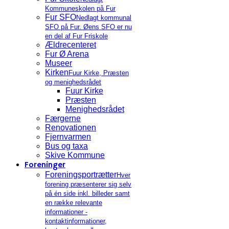
Kommuneskolen på Fur
Fur SFO
Nedlagt kommunal
SFO på Fur. Øens SFO er nu
en del af Fur Friskole
Ældrecenteret
Fur Ø Arena
Museer
Kirken
Fuur Kirke, Præsten
og menighedsrådet
Fuur Kirke
Præsten
Menighedsrådet
Færgerne
Renovationen
Fjernvarmen
Bus og taxa
Skive Kommune
Foreninger
Foreningsportrætter
Hver
forening præsenterer sig selv
på én side inkl. billeder samt
en række relevante
informationer -
kontaktinformationer,