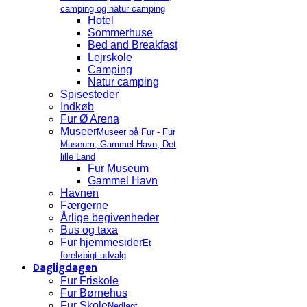
camping og natur camping
Hotel
Sommerhuse
Bed and Breakfast
Lejrskole
Camping
Natur camping
Spisesteder
Indkøb
Fur Ø Arena
Museer
Museer på Fur - Fur
Museum, Gammel Havn, Det
lille Land
Fur Museum
Gammel Havn
Havnen
Færgerne
Årlige begivenheder
Bus og taxa
Fur hjemmesider
Et
foreløbigt udvalg
Dagligdagen
Fur Friskole
Fur Børnehus
Fur Skole
Nedlagt