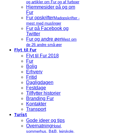
og artikler om Fur og af furboer
Hjemmesider på og om
Fur
Fur opskrifter
Madopskrifter -
mest med muslinger
Fur på Facebook og
Twitter
Fur og andre øer
Mest om
de 26 andre små-øer
Flyt til Fur
Flyt til Fur 2018
Fur
Bolig
Erhverv
Fritid
Dagligdagen
Festdage
Tilflytter historier
Branding Fur
Kontakter
Transport
Turist
Gode ideer og tips
Overnatning
Hotel,
sommerhus, B&B, lejrskole,