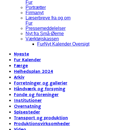
Fur
Portrætter
Firmanyt
Læserbreve fra og om
Fur
Pressemeddelelser
Nyt fra Små-Øerne
Værktøjskassen
FurNyt Kalender Oversigt
Nyeste
Fur Kalender
Færge
Helhedsplan 2024
Arkiv
Forretninger og gallerier
Håndværk og forsyning
Fonde og foreninger
Institutioner
Overnatning
Spisesteder
Transport og produktion
Produktionsvirksomheder
Video