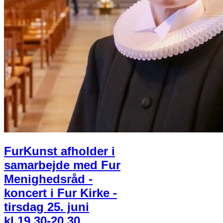
FurKunst afholder i
samarbejde med Fur
Menighedsråd -
koncert i Fur Kirke -
tirsdag 25. juni
kl.19.30-20.30