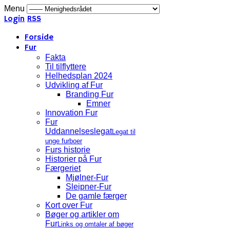
Menu
Login
RSS
Forside
Fur
Fakta
Til tilflyttere
Helhedsplan 2024
Udvikling af Fur
Branding Fur
Emner
Innovation Fur
Fur
Uddannelseslegat
Legat til
unge furboer
Furs historie
Historier på Fur
Færgeriet
Mjølner-Fur
Sleipner-Fur
De gamle færger
Kort over Fur
Bøger og artikler om
Fur
Links og omtaler af bøger