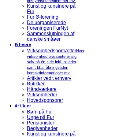
bestyrelsesmedlemmer mv.
Kunst og kunstnere på
Fur
Fur Ø-forening
De uorganiserede
Foreningen FurNyt
Sammenslutningen af
danske småøer
Erhverv
Virksomhedsportrætter
Hver
virksomhed præsenterer sig
selv på én side inkl. billeder
samt bl.a. åbningstider,
kontaktinformationer mv.
Artikler vedr. erhverv
Butikker
Håndværkere
Virksomheder
Hovedsponsorer
Artikler
Børn på Fur
Unge på Fur
Pensionister
Begivenheder
Kunst og kunstnere på