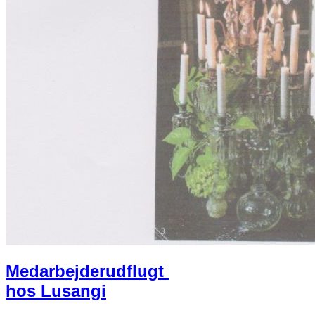
M​edarbejderudflugt ​
hos Lusangi