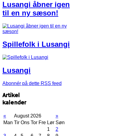
Lusangi åbner igen
til en ny sæson!
Spillefolk i Lusangi
Lusangi
Abonnér på dette RSS feed
Artikel
kalender
«
August 2026
»
Man
Tir
Ons
Tor
Fre
Lør
Søn
1
2
3
4
5
6
7
8
9