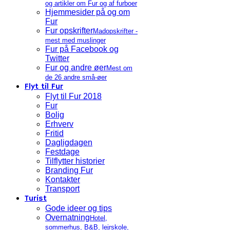
og artikler om Fur og af furboer
Hjemmesider på og om
Fur
Fur opskrifter
Madopskrifter -
mest med muslinger
Fur på Facebook og
Twitter
Fur og andre øer
Mest om
de 26 andre små-øer
Flyt til Fur
Flyt til Fur 2018
Fur
Bolig
Erhverv
Fritid
Dagligdagen
Festdage
Tilflytter historier
Branding Fur
Kontakter
Transport
Turist
Gode ideer og tips
Overnatning
Hotel,
sommerhus, B&B, lejrskole,