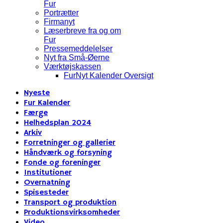
Fur
Portrætter
Firmanyt
Læserbreve fra og om
Fur
Pressemeddelelser
Nyt fra Små-Øerne
Værktøjskassen
FurNyt Kalender Oversigt
Nyeste
Fur Kalender
Færge
Helhedsplan 2024
Arkiv
Forretninger og gallerier
Håndværk og forsyning
Fonde og foreninger
Institutioner
Overnatning
Spisesteder
Transport og produktion
Produktionsvirksomheder
Video