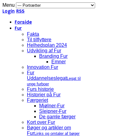
Menu
Login
RSS
Forside
Fur
Fakta
Til tilflyttere
Helhedsplan 2024
Udvikling af Fur
Branding Fur
Emner
Innovation Fur
Fur
Uddannelseslegat
Legat til
unge furboer
Furs historie
Historier på Fur
Færgeriet
Mjølner-Fur
Sleipner-Fur
De gamle færger
Kort over Fur
Bøger og artikler om
Fur
Links og omtaler af bøger