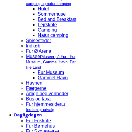
camping og natur camping
Hotel
Sommerhuse
Bed and Breakfast
Lejrskole
Camping
Natur camping
Spisesteder
Indkøb
Fur Ø Arena
Museer
Museer på Fur - Fur
Museum, Gammel Havn, Det
lille Land
Fur Museum
Gammel Havn
Havnen
Færgerne
Årlige begivenheder
Bus og taxa
Fur hjemmesider
Et
foreløbigt udvalg
Dagligdagen
Fur Friskole
Fur Børnehus
Fur Skole
Nedlagt