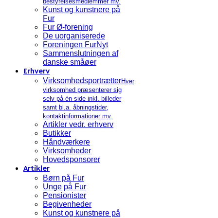
bestyrelsesmedlemmer mv.
Kunst og kunstnere på
Fur
Fur Ø-forening
De uorganiserede
Foreningen FurNyt
Sammenslutningen af
danske småøer
Erhverv
Virksomhedsportrætter
Hver
virksomhed præsenterer sig
selv på én side inkl. billeder
samt bl.a. åbningstider,
kontaktinformationer mv.
Artikler vedr. erhverv
Butikker
Håndværkere
Virksomheder
Hovedsponsorer
Artikler
Børn på Fur
Unge på Fur
Pensionister
Begivenheder
Kunst og kunstnere på