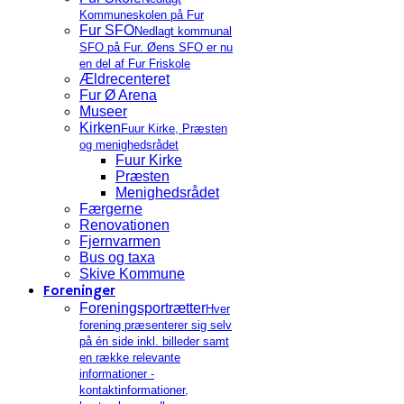
Kommuneskolen på Fur
Fur SFO
Nedlagt kommunal
SFO på Fur. Øens SFO er nu
en del af Fur Friskole
Ældrecenteret
Fur Ø Arena
Museer
Kirken
Fuur Kirke, Præsten
og menighedsrådet
Fuur Kirke
Præsten
Menighedsrådet
Færgerne
Renovationen
Fjernvarmen
Bus og taxa
Skive Kommune
Foreninger
Foreningsportrætter
Hver
forening præsenterer sig selv
på én side inkl. billeder samt
en række relevante
informationer -
kontaktinformationer,