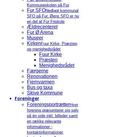
Kommuneskolen på Fur
Fur SFO
Nedlagt kommunal
SFO på Fur. Øens SFO er nu
en del af Fur Friskole
Ældrecenteret
Fur Ø Arena
Museer
Kirken
Fuur Kirke, Præsten
og menighedsrådet
Fuur Kirke
Præsten
Menighedsrådet
Færgerne
Renovationen
Fjernvarmen
Bus og taxa
Skive Kommune
Foreninger
Foreningsportrætter
Hver
forening præsenterer sig selv
på én side inkl. billeder samt
en række relevante
informationer -
kontaktinformationer,