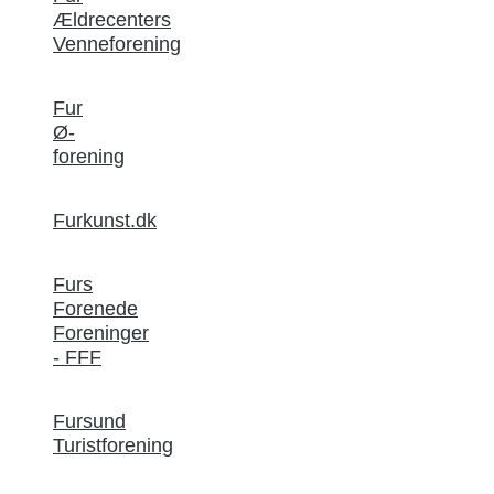
Ældrecenters
Venneforening
Fur
Ø-
forening
Furkunst.dk
Furs
Forenede
Foreninger
- FFF
Fursund
Turistforening