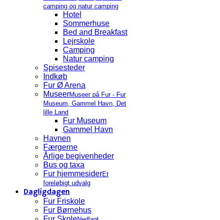
camping og natur camping
Hotel
Sommerhuse
Bed and Breakfast
Lejrskole
Camping
Natur camping
Spisesteder
Indkøb
Fur Ø Arena
Museer
Museer på Fur - Fur
Museum, Gammel Havn, Det
lille Land
Fur Museum
Gammel Havn
Havnen
Færgerne
Årlige begivenheder
Bus og taxa
Fur hjemmesider
Et
foreløbigt udvalg
Dagligdagen
Fur Friskole
Fur Børnehus
Fur Skole
Nedlagt