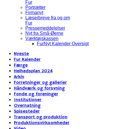
Fur
Portrætter
Firmanyt
Læserbreve fra og om
Fur
Pressemeddelelser
Nyt fra Små-Øerne
Værktøjskassen
FurNyt Kalender Oversigt
Nyeste
Fur Kalender
Færge
Helhedsplan 2024
Arkiv
Forretninger og gallerier
Håndværk og forsyning
Fonde og foreninger
Institutioner
Overnatning
Spisesteder
Transport og produktion
Produktionsvirksomheder
Video