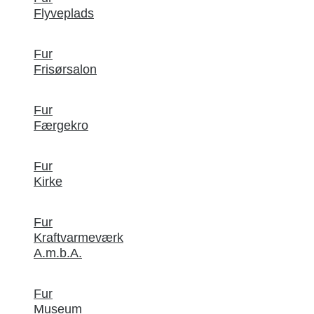
Flyveplads
Fur
Frisørsalon
Fur
Færgekro
Fur
Kirke
Fur
Kraftvarmeværk
A.m.b.A.
Fur
Museum