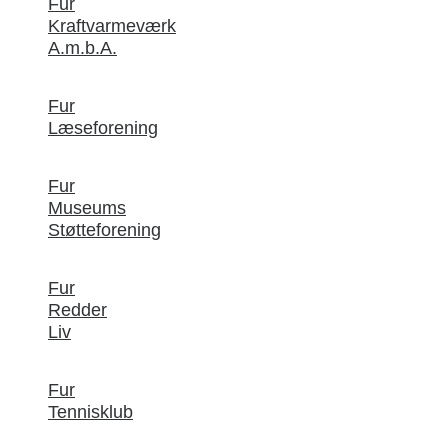
Fur
Kraftvarmeværk
A.m.b.A.
Fur
Læseforening
Fur
Museums
Støtteforening
Fur
Redder
Liv
Fur
Tennisklub