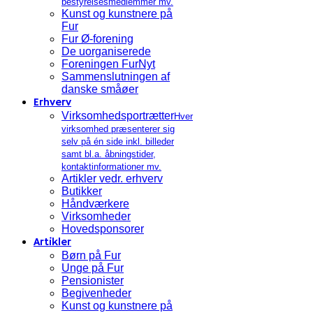
bestyrelsesmedlemmer mv.
Kunst og kunstnere på
Fur
Fur Ø-forening
De uorganiserede
Foreningen FurNyt
Sammenslutningen af
danske småøer
Erhverv
Virksomhedsportrætter
Hver
virksomhed præsenterer sig
selv på én side inkl. billeder
samt bl.a. åbningstider,
kontaktinformationer mv.
Artikler vedr. erhverv
Butikker
Håndværkere
Virksomheder
Hovedsponsorer
Artikler
Børn på Fur
Unge på Fur
Pensionister
Begivenheder
Kunst og kunstnere på