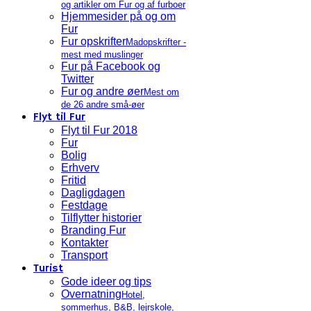
og artikler om Fur og af furboer
Hjemmesider på og om
Fur
Fur opskrifter
Madopskrifter -
mest med muslinger
Fur på Facebook og
Twitter
Fur og andre øer
Mest om
de 26 andre små-øer
Flyt til Fur
Flyt til Fur 2018
Fur
Bolig
Erhverv
Fritid
Dagligdagen
Festdage
Tilflytter historier
Branding Fur
Kontakter
Transport
Turist
Gode ideer og tips
Overnatning
Hotel,
sommerhus, B&B, lejrskole,