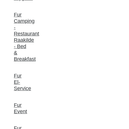
Fur
Camping
-
Restaurant
Raakilde
- Bed
&
Breakfast
Fur
El-
Service
Fur
Event
Fur