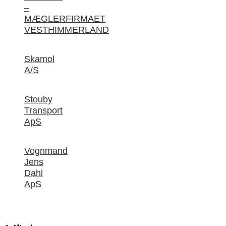
–
MÆGLERFIRMAET
VESTHIMMERLAND
Skamol
A/S
Stouby
Transport
ApS
Vognmand
Jens
Dahl
ApS