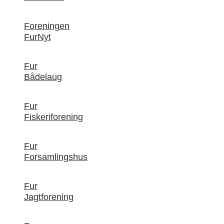
Foreningen
FurNyt
Fur
Bådelaug
Fur
Fiskeriforening
Fur
Forsamlingshus
Fur
Jagtforening