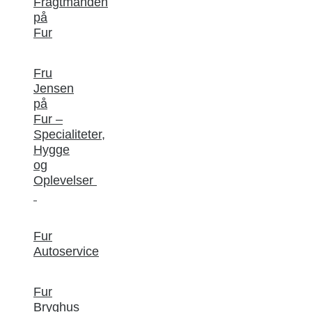
Fragtmanden
på
Fur
Fru
Jensen
på
Fur –
Specialiteter,
Hygge
og
Oplevelser
Fur
Autoservice
Fur
Bryghus