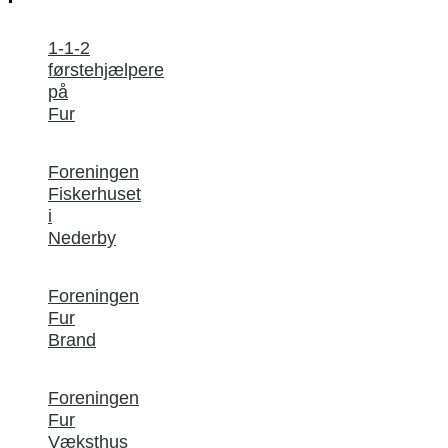
1-1-2
førstehjælpere
på
Fur
Foreningen
Fiskerhuset
i
Nederby
Foreningen
Fur
Brand
Foreningen
Fur
Væksthus