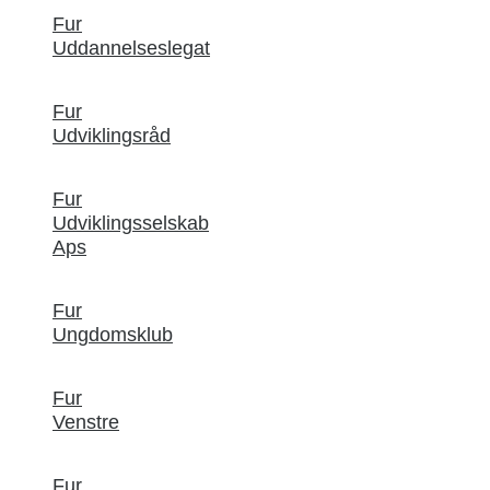
Fur
Uddannelseslegat
Fur
Udviklingsråd
Fur
Udviklingsselskab
Aps
Fur
Ungdomsklub
Fur
Venstre
Fur