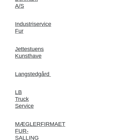
A/S
Industriservice
Fur
Jettestuens
Kunsthave
Langstedgård
LB
Truck
Service
MÆGLERFIRMAET
FUR-
SALLING