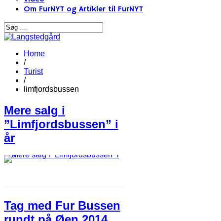
Om FurNYT og Artikler til FurNYT
Home
/
Turist
/
limfjordsbussen
Mere salg i
”Limfjordsbussen” i
år
Tag med Fur Bussen
rundt på Øen 2014