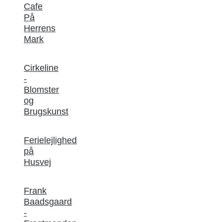
Cafe
På
Herrens
Mark
Cirkeline
-
Blomster
og
Brugskunst
Ferielejlighed
på
Husvej
Frank
Baadsgaard
-