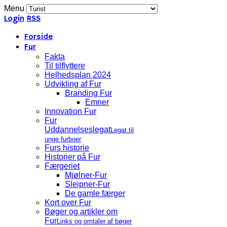
Menu
Login
RSS
Forside
Fur
Fakta
Til tilflyttere
Helhedsplan 2024
Udvikling af Fur
Branding Fur
Emner
Innovation Fur
Fur
Uddannelseslegat
Legat til
unge furboer
Furs historie
Historier på Fur
Færgeriet
Mjølner-Fur
Sleipner-Fur
De gamle færger
Kort over Fur
Bøger og artikler om
Fur
Links og omtaler af bøger