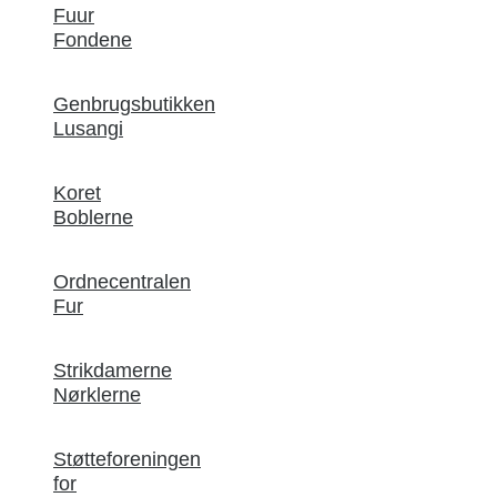
Fuur
Fondene
Genbrugsbutikken
Lusangi
Koret
Boblerne
Ordnecentralen
Fur
Strikdamerne
Nørklerne
Støtteforeningen
for