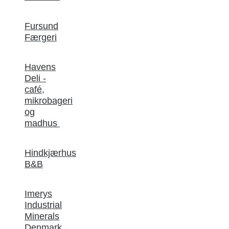
Fursund
Færgeri
Havens
Deli -
café,
mikrobageri
og
madhus
Hindkjærhus
B&B
Imerys
Industrial
Minerals
Denmark