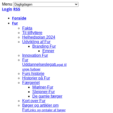
Menu
Login
RSS
Forside
Fur
Fakta
Til tilflyttere
Helhedsplan 2024
Udvikling af Fur
Branding Fur
Emner
Innovation Fur
Fur
Uddannelseslegat
Legat til
unge furboer
Furs historie
Historier på Fur
Færgeriet
Mjølner-Fur
Sleipner-Fur
De gamle færger
Kort over Fur
Bøger og artikler om
Fur
Links og omtaler af bøger