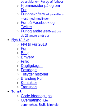
og artikler om Fur og af furboer
Hjemmesider på og om
Fur
Fur opskrifter
Madopskrifter -
mest med muslinger
Fur på Facebook og
Twitter
Fur og andre øer
Mest om
de 26 andre små-øer
Flyt til Fur
Flyt til Fur 2018
Fur
Bolig
Erhverv
Fritid
Dagligdagen
Festdage
Tilflytter historier
Branding Fur
Kontakter
Transport
Turist
Gode ideer og tips
Overnatning
Hotel,
sommerhus, B&B, lejrskole,