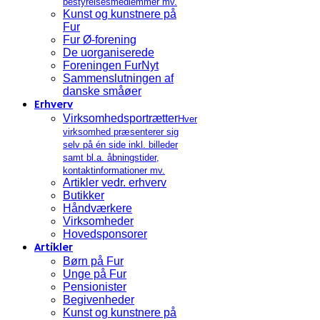
bestyrelsesmedlemmer mv.
Kunst og kunstnere på
Fur
Fur Ø-forening
De uorganiserede
Foreningen FurNyt
Sammenslutningen af
danske småøer
Erhverv
Virksomhedsportrætter
Hver
virksomhed præsenterer sig
selv på én side inkl. billeder
samt bl.a. åbningstider,
kontaktinformationer mv.
Artikler vedr. erhverv
Butikker
Håndværkere
Virksomheder
Hovedsponsorer
Artikler
Børn på Fur
Unge på Fur
Pensionister
Begivenheder
Kunst og kunstnere på