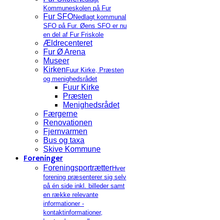
Kommuneskolen på Fur
Fur SFO
Nedlagt kommunal
SFO på Fur. Øens SFO er nu
en del af Fur Friskole
Ældrecenteret
Fur Ø Arena
Museer
Kirken
Fuur Kirke, Præsten
og menighedsrådet
Fuur Kirke
Præsten
Menighedsrådet
Færgerne
Renovationen
Fjernvarmen
Bus og taxa
Skive Kommune
Foreninger
Foreningsportrætter
Hver
forening præsenterer sig selv
på én side inkl. billeder samt
en række relevante
informationer -
kontaktinformationer,