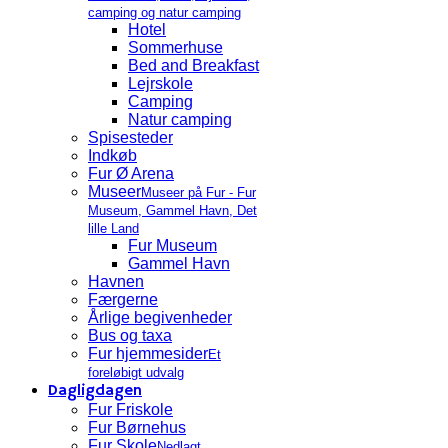
camping og natur camping
Hotel
Sommerhuse
Bed and Breakfast
Lejrskole
Camping
Natur camping
Spisesteder
Indkøb
Fur Ø Arena
Museer
Museer på Fur - Fur
Museum, Gammel Havn, Det
lille Land
Fur Museum
Gammel Havn
Havnen
Færgerne
Årlige begivenheder
Bus og taxa
Fur hjemmesider
Et
foreløbigt udvalg
Dagligdagen
Fur Friskole
Fur Børnehus
Fur Skole
Nedlagt