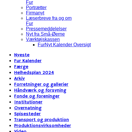
Fur
Portrætter
Firmanyt
Læserbreve fra og om
Fur
Pressemeddelelser
Nyt fra Små-Øerne
Værktøjskassen
FurNyt Kalender Oversigt
Nyeste
Fur Kalender
Færge
Helhedsplan 2024
Arkiv
Forretninger og gallerier
Håndværk og forsyning
Fonde og foreninger
Institutioner
Overnatning
Spisesteder
Transport og produktion
Produktionsvirksomheder
Video