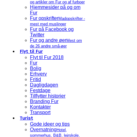
og artikler om Fur og af furboer
Hjemmesider på og om
Fur
Fur opskrifter
Madopskrifter -
mest med muslinger
Fur på Facebook og
Twitter
Fur og andre øer
Mest om
de 26 andre små-øer
Flyt til Fur
Flyt til Fur 2018
Fur
Bolig
Erhverv
Fritid
Dagligdagen
Festdage
Tilflytter historier
Branding Fur
Kontakter
Transport
Turist
Gode ideer og tips
Overnatning
Hotel,
sommerhus, B&B, lejrskole,