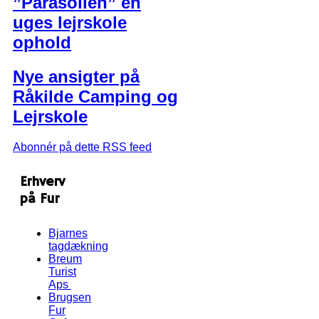
”Parasollen” en
uges lejrskole
ophold
Nye ansigter på
Råkilde Camping og
Lejrskole
Abonnér på dette RSS feed
Erhverv
på Fur
Bjarnes
tagdækning
Breum
Turist
Aps
Brugsen
Fur