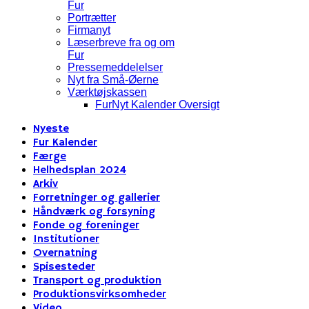
Fur
Portrætter
Firmanyt
Læserbreve fra og om
Fur
Pressemeddelelser
Nyt fra Små-Øerne
Værktøjskassen
FurNyt Kalender Oversigt
Nyeste
Fur Kalender
Færge
Helhedsplan 2024
Arkiv
Forretninger og gallerier
Håndværk og forsyning
Fonde og foreninger
Institutioner
Overnatning
Spisesteder
Transport og produktion
Produktionsvirksomheder
Video