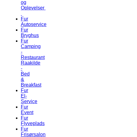
og
Oplevelser
Fur
Autoservice
Fur
Bryghus
Fur
Camping
-
Restaurant
Raakilde
-
Bed
&
Breakfast
Fur
El-
Service
Fur
Event
Fur
Flyveplads
Fur
Frisørsalon