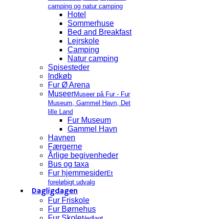
camping og natur camping
Hotel
Sommerhuse
Bed and Breakfast
Lejrskole
Camping
Natur camping
Spisesteder
Indkøb
Fur Ø Arena
Museer
Museer på Fur - Fur
Museum, Gammel Havn, Det
lille Land
Fur Museum
Gammel Havn
Havnen
Færgerne
Årlige begivenheder
Bus og taxa
Fur hjemmesider
Et
foreløbigt udvalg
Dagligdagen
Fur Friskole
Fur Børnehus
Fur Skole
Nedlagt