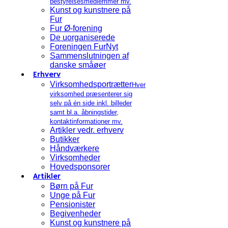
bestyrelsesmedlemmer mv.
Kunst og kunstnere på
Fur
Fur Ø-forening
De uorganiserede
Foreningen FurNyt
Sammenslutningen af
danske småøer
Erhverv
Virksomhedsportrætter
Hver
virksomhed præsenterer sig
selv på én side inkl. billeder
samt bl.a. åbningstider,
kontaktinformationer mv.
Artikler vedr. erhverv
Butikker
Håndværkere
Virksomheder
Hovedsponsorer
Artikler
Børn på Fur
Unge på Fur
Pensionister
Begivenheder
Kunst og kunstnere på