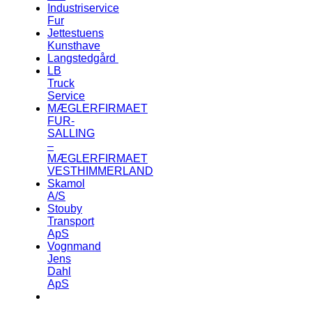
Industriservice
Fur
Jettestuens
Kunsthave
Langstedgård
LB
Truck
Service
MÆGLERFIRMAET
FUR-
SALLING
–
MÆGLERFIRMAET
VESTHIMMERLAND
Skamol
A/S
Stouby
Transport
ApS
Vognmand
Jens
Dahl
ApS