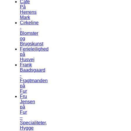
Cafe
På
Herrens
Mark
Cirkeline
-
Blomster
og
Brugskunst
Ferielejlighed
på
Husvej
Frank
Baadsgaard
-
Fragtmanden
på
Fur
Fru
Jensen
på
Fur
–
Specialiteter,
Hygge