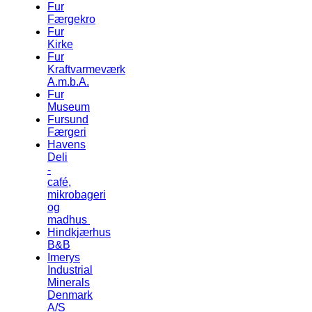
Fur
Færgekro
Fur
Kirke
Fur
Kraftvarmeværk
A.m.b.A.
Fur
Museum
Fursund
Færgeri
Havens
Deli
-
café,
mikrobageri
og
madhus
Hindkjærhus
B&B
Imerys
Industrial
Minerals
Denmark
A/S