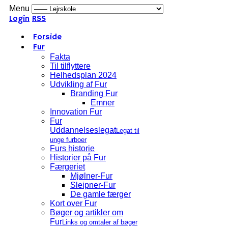
Menu
Login
RSS
Forside
Fur
Fakta
Til tilflyttere
Helhedsplan 2024
Udvikling af Fur
Branding Fur
Emner
Innovation Fur
Fur
Uddannelseslegat
Legat til
unge furboer
Furs historie
Historier på Fur
Færgeriet
Mjølner-Fur
Sleipner-Fur
De gamle færger
Kort over Fur
Bøger og artikler om
Fur
Links og omtaler af bøger