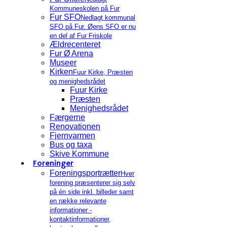
Kommuneskolen på Fur
Fur SFO
Nedlagt kommunal
SFO på Fur. Øens SFO er nu
en del af Fur Friskole
Ældrecenteret
Fur Ø Arena
Museer
Kirken
Fuur Kirke, Præsten
og menighedsrådet
Fuur Kirke
Præsten
Menighedsrådet
Færgerne
Renovationen
Fjernvarmen
Bus og taxa
Skive Kommune
Foreninger
Foreningsportrætter
Hver
forening præsenterer sig selv
på én side inkl. billeder samt
en række relevante
informationer -
kontaktinformationer,