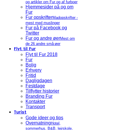
og artikler om Fur og af furboer
Hjemmesider på og om
Fur
Fur opskrifter
Madopskrifter -
mest med muslinger
Fur på Facebook og
Twitter
Fur og andre øer
Mest om
de 26 andre små-øer
Flyt til Fur
Flyt til Fur 2018
Fur
Bolig
Erhverv
Fritid
Dagligdagen
Festdage
Tilflytter historier
Branding Fur
Kontakter
Transport
Turist
Gode ideer og tips
Overnatning
Hotel,
sommerhus, B&B, lejrskole,