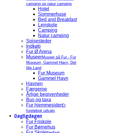
camping og natur camping
Hotel
Sommerhuse
Bed and Breakfast
Lejrskole
Camping
Natur camping
Spisesteder
Indkøb
Fur Ø Arena
Museer
Museer på Fur - Fur
Museum, Gammel Havn, Det
lille Land
Fur Museum
Gammel Havn
Havnen
Færgerne
Årlige begivenheder
Bus og taxa
Fur hjemmesider
Et
foreløbigt udvalg
Dagligdagen
Fur Friskole
Fur Børnehus
Fur Skole
Nedlagt