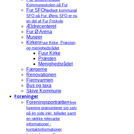
Kommuneskolen på Fur
Fur SFO
Nedlagt kommunal
SFO på Fur. Øens SFO er nu
en del af Fur Friskole
Ældrecenteret
Fur Ø Arena
Museer
Kirken
Fuur Kirke, Præsten
og menighedsrådet
Fuur Kirke
Præsten
Menighedsrådet
Færgerne
Renovationen
Fjernvarmen
Bus og taxa
Skive Kommune
Foreninger
Foreningsportrætter
Hver
forening præsenterer sig selv
på én side inkl. billeder samt
en række relevante
informationer -
kontaktinformationer,