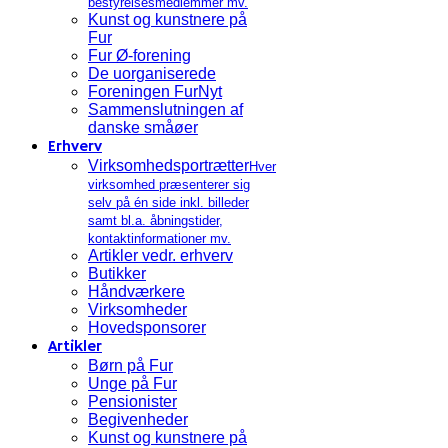
bestyrelsesmedlemmer mv.
Kunst og kunstnere på
Fur
Fur Ø-forening
De uorganiserede
Foreningen FurNyt
Sammenslutningen af
danske småøer
Erhverv
Virksomhedsportrætter
Hver
virksomhed præsenterer sig
selv på én side inkl. billeder
samt bl.a. åbningstider,
kontaktinformationer mv.
Artikler vedr. erhverv
Butikker
Håndværkere
Virksomheder
Hovedsponsorer
Artikler
Børn på Fur
Unge på Fur
Pensionister
Begivenheder
Kunst og kunstnere på