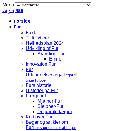
Menu
Login
RSS
Forside
Fur
Fakta
Til tilflyttere
Helhedsplan 2024
Udvikling af Fur
Branding Fur
Emner
Innovation Fur
Fur
Uddannelseslegat
Legat til
unge furboer
Furs historie
Historier på Fur
Færgeriet
Mjølner-Fur
Sleipner-Fur
De gamle færger
Kort over Fur
Bøger og artikler om
Fur
Links og omtaler af bøger