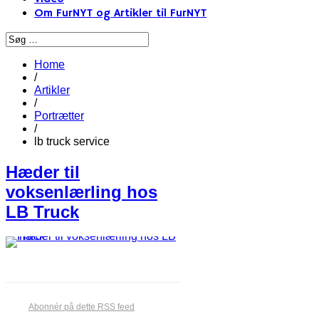
Om FurNYT og Artikler til FurNYT
Home
/
Artikler
/
Portrætter
/
lb truck service
Hæder til
voksenlærling hos
LB Truck
Abonnér på dette RSS feed