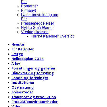
Fur
Portrætter
Firmanyt
Læserbreve fra og om
Fur
Pressemeddelelser
Nyt fra Små-Øerne
Værktøjskassen
FurNyt Kalender Oversigt
Nyeste
Fur Kalender
Færge
Helhedsplan 2024
Arkiv
Forretninger og gallerier
Håndværk og forsyning
Fonde og foreninger
Institutioner
Overnatning
Spisesteder
Transport og produktion
Produktionsvirksomheder
Video