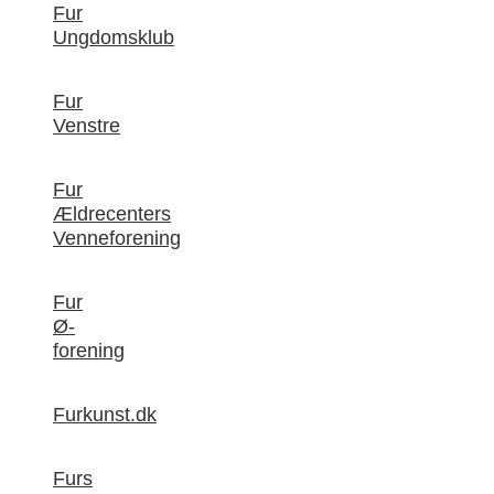
Fur
Ungdomsklub
Fur
Venstre
Fur
Ældrecenters
Venneforening
Fur
Ø-
forening
Furkunst.dk
Furs