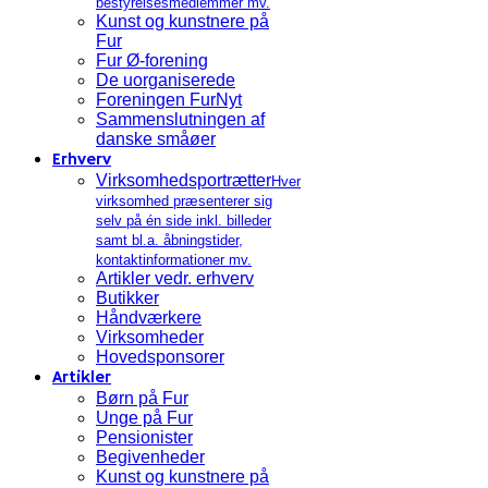
bestyrelsesmedlemmer mv.
Kunst og kunstnere på
Fur
Fur Ø-forening
De uorganiserede
Foreningen FurNyt
Sammenslutningen af
danske småøer
Erhverv
Virksomhedsportrætter
Hver
virksomhed præsenterer sig
selv på én side inkl. billeder
samt bl.a. åbningstider,
kontaktinformationer mv.
Artikler vedr. erhverv
Butikker
Håndværkere
Virksomheder
Hovedsponsorer
Artikler
Børn på Fur
Unge på Fur
Pensionister
Begivenheder
Kunst og kunstnere på