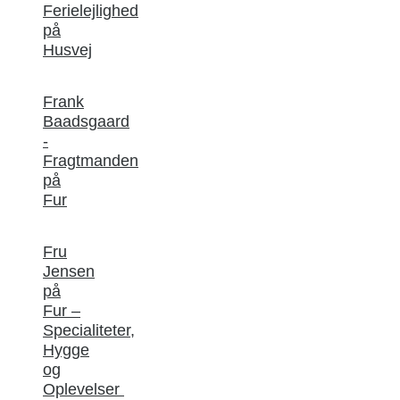
Ferielejlighed
på
Husvej
Frank
Baadsgaard
-
Fragtmanden
på
Fur
Fru
Jensen
på
Fur –
Specialiteter,
Hygge
og
Oplevelser