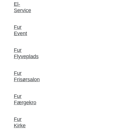
El-
Service
Fur
Event
Fur
Flyveplads
Fur
Frisørsalon
Fur
Færgekro
Fur
Kirke