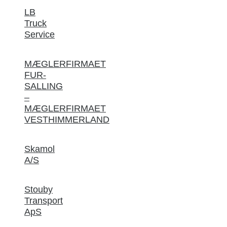
LB
Truck
Service
MÆGLERFIRMAET
FUR-
SALLING
–
MÆGLERFIRMAET
VESTHIMMERLAND
Skamol
A/S
Stouby
Transport
ApS