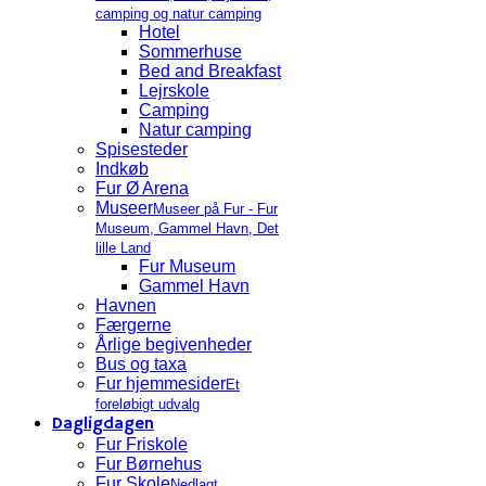
camping og natur camping
Hotel
Sommerhuse
Bed and Breakfast
Lejrskole
Camping
Natur camping
Spisesteder
Indkøb
Fur Ø Arena
Museer
Museer på Fur - Fur
Museum, Gammel Havn, Det
lille Land
Fur Museum
Gammel Havn
Havnen
Færgerne
Årlige begivenheder
Bus og taxa
Fur hjemmesider
Et
foreløbigt udvalg
Dagligdagen
Fur Friskole
Fur Børnehus
Fur Skole
Nedlagt