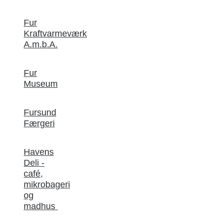
Fur
Kraftvarmeværk
A.m.b.A.
Fur
Museum
Fursund
Færgeri
Havens
Deli -
café,
mikrobageri
og
madhus