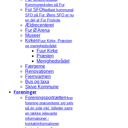
Kommuneskolen på Fur
Fur SFO
Nedlagt kommunal
SFO på Fur. Øens SFO er nu
en del af Fur Friskole
Ældrecenteret
Fur Ø Arena
Museer
Kirken
Fuur Kirke, Præsten
og menighedsrådet
Fuur Kirke
Præsten
Menighedsrådet
Færgerne
Renovationen
Fjernvarmen
Bus og taxa
Skive Kommune
Foreninger
Foreningsportrætter
Hver
forening præsenterer sig selv
på én side inkl. billeder samt
en række relevante
informationer -
kontaktinformationer,