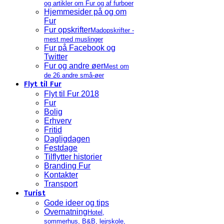
og artikler om Fur og af furboer
Hjemmesider på og om
Fur
Fur opskrifter
Madopskrifter -
mest med muslinger
Fur på Facebook og
Twitter
Fur og andre øer
Mest om
de 26 andre små-øer
Flyt til Fur
Flyt til Fur 2018
Fur
Bolig
Erhverv
Fritid
Dagligdagen
Festdage
Tilflytter historier
Branding Fur
Kontakter
Transport
Turist
Gode ideer og tips
Overnatning
Hotel,
sommerhus, B&B, lejrskole,