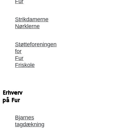
Fur
Strikdamerne
Nørklerne
Støtteforeningen
for
Fur
Friskole
Erhverv
på Fur
Bjarnes
tagdækning