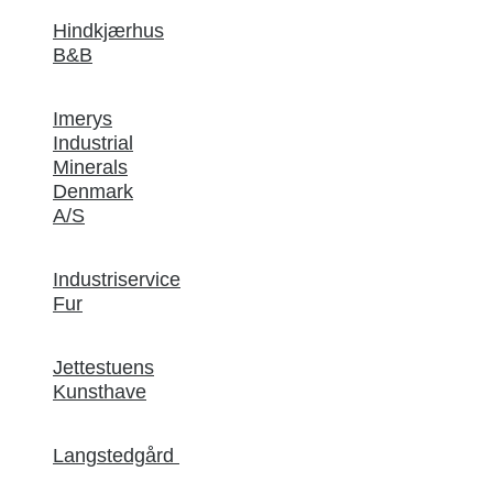
Hindkjærhus
B&B
Imerys
Industrial
Minerals
Denmark
A/S
Industriservice
Fur
Jettestuens
Kunsthave
Langstedgård