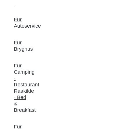
Fur
Autoservice
Fur
Bryghus
Fur
Camping
-
Restaurant
Raakilde
- Bed
&
Breakfast
Fur