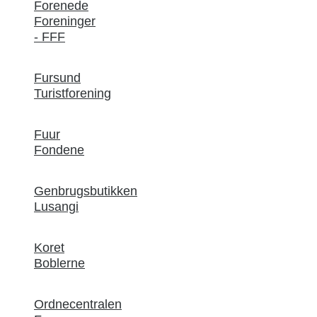
Forenede
Foreninger
- FFF
Fursund
Turistforening
Fuur
Fondene
Genbrugsbutikken
Lusangi
Koret
Boblerne
Ordnecentralen