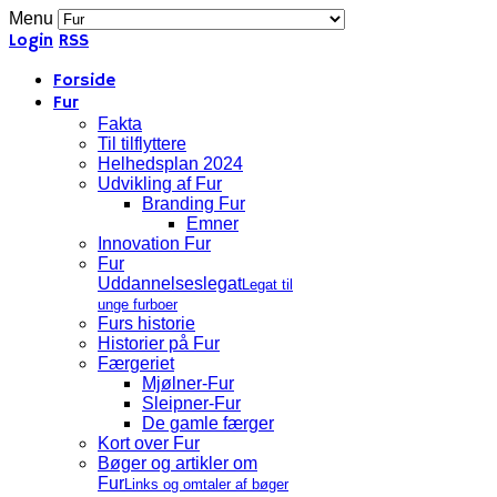
Menu
Login
RSS
Forside
Fur
Fakta
Til tilflyttere
Helhedsplan 2024
Udvikling af Fur
Branding Fur
Emner
Innovation Fur
Fur
Uddannelseslegat
Legat til
unge furboer
Furs historie
Historier på Fur
Færgeriet
Mjølner-Fur
Sleipner-Fur
De gamle færger
Kort over Fur
Bøger og artikler om
Fur
Links og omtaler af bøger