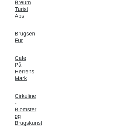
Breum
Turist
Aps
Brugsen
Fur
Cafe
På
Herrens
Mark
Cirkeline
-
Blomster
og
Brugskunst