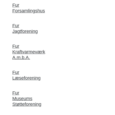
Fur
Forsamlingshus
Fur
Jagtforening
Fur
Kraftvarmeværk
A.m.b.A.
Fur
Læseforening
Fur
Museums
Støtteforening