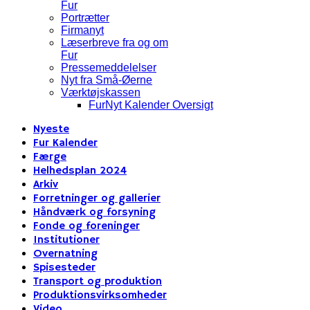
Fur
Portrætter
Firmanyt
Læserbreve fra og om
Fur
Pressemeddelelser
Nyt fra Små-Øerne
Værktøjskassen
FurNyt Kalender Oversigt
Nyeste
Fur Kalender
Færge
Helhedsplan 2024
Arkiv
Forretninger og gallerier
Håndværk og forsyning
Fonde og foreninger
Institutioner
Overnatning
Spisesteder
Transport og produktion
Produktionsvirksomheder
Video