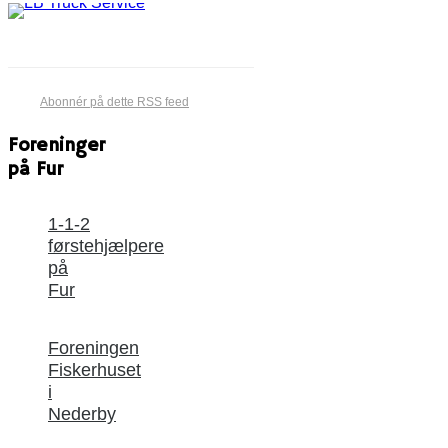
Abonnér på dette RSS feed
Foreninger
på Fur
1-1-2
førstehjælpere
på
Fur
Foreningen
Fiskerhuset
i
Nederby