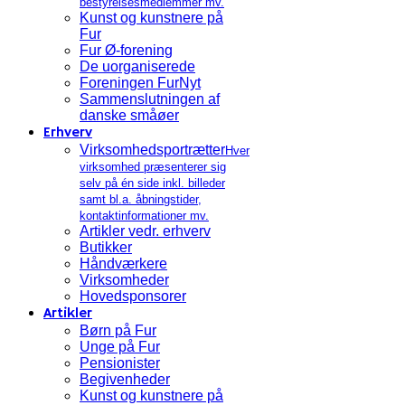
bestyrelsesmedlemmer mv.
Kunst og kunstnere på
Fur
Fur Ø-forening
De uorganiserede
Foreningen FurNyt
Sammenslutningen af
danske småøer
Erhverv
Virksomhedsportrætter
Hver
virksomhed præsenterer sig
selv på én side inkl. billeder
samt bl.a. åbningstider,
kontaktinformationer mv.
Artikler vedr. erhverv
Butikker
Håndværkere
Virksomheder
Hovedsponsorer
Artikler
Børn på Fur
Unge på Fur
Pensionister
Begivenheder
Kunst og kunstnere på