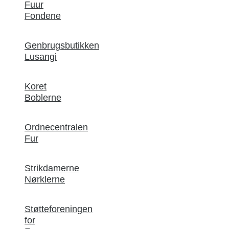
Fuur
Fondene
Genbrugsbutikken
Lusangi
Koret
Boblerne
Ordnecentralen
Fur
Strikdamerne
Nørklerne
Støtteforeningen
for