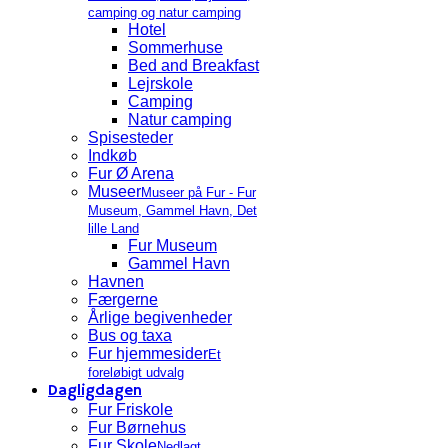
camping og natur camping
Hotel
Sommerhuse
Bed and Breakfast
Lejrskole
Camping
Natur camping
Spisesteder
Indkøb
Fur Ø Arena
Museer
Museer på Fur - Fur
Museum, Gammel Havn, Det
lille Land
Fur Museum
Gammel Havn
Havnen
Færgerne
Årlige begivenheder
Bus og taxa
Fur hjemmesider
Et
foreløbigt udvalg
Dagligdagen
Fur Friskole
Fur Børnehus
Fur Skole
Nedlagt