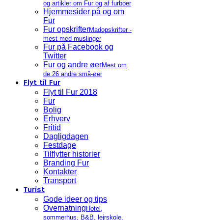
og artikler om Fur og af furboer
Hjemmesider på og om
Fur
Fur opskrifter
Madopskrifter -
mest med muslinger
Fur på Facebook og
Twitter
Fur og andre øer
Mest om
de 26 andre små-øer
Flyt til Fur
Flyt til Fur 2018
Fur
Bolig
Erhverv
Fritid
Dagligdagen
Festdage
Tilflytter historier
Branding Fur
Kontakter
Transport
Turist
Gode ideer og tips
Overnatning
Hotel,
sommerhus, B&B, lejrskole,