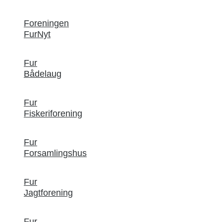
Foreningen
FurNyt
Fur
Bådelaug
Fur
Fiskeriforening
Fur
Forsamlingshus
Fur
Jagtforening
Fur