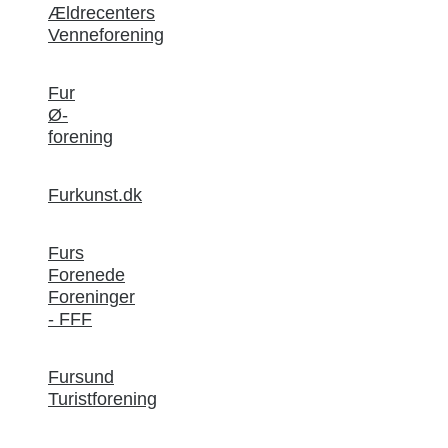
Ældrecenters
Venneforening
Fur
Ø-
forening
Furkunst.dk
Furs
Forenede
Foreninger
- FFF
Fursund
Turistforening