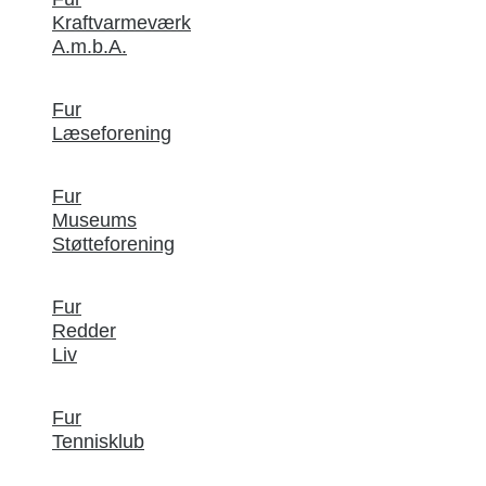
Kraftvarmeværk
A.m.b.A.
Fur
Læseforening
Fur
Museums
Støtteforening
Fur
Redder
Liv
Fur
Tennisklub