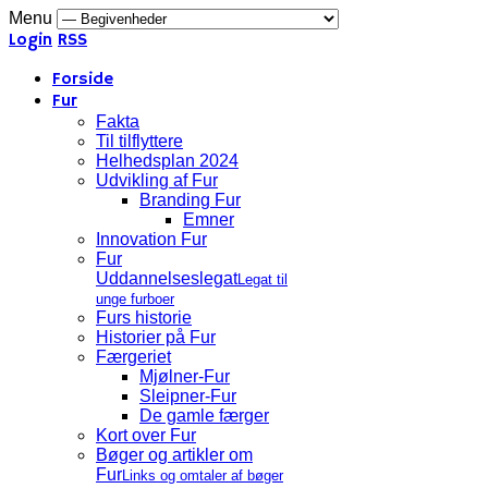
Menu
Login
RSS
Forside
Fur
Fakta
Til tilflyttere
Helhedsplan 2024
Udvikling af Fur
Branding Fur
Emner
Innovation Fur
Fur
Uddannelseslegat
Legat til
unge furboer
Furs historie
Historier på Fur
Færgeriet
Mjølner-Fur
Sleipner-Fur
De gamle færger
Kort over Fur
Bøger og artikler om
Fur
Links og omtaler af bøger