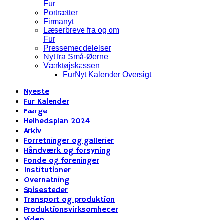
Fur
Portrætter
Firmanyt
Læserbreve fra og om
Fur
Pressemeddelelser
Nyt fra Små-Øerne
Værktøjskassen
FurNyt Kalender Oversigt
Nyeste
Fur Kalender
Færge
Helhedsplan 2024
Arkiv
Forretninger og gallerier
Håndværk og forsyning
Fonde og foreninger
Institutioner
Overnatning
Spisesteder
Transport og produktion
Produktionsvirksomheder
Video