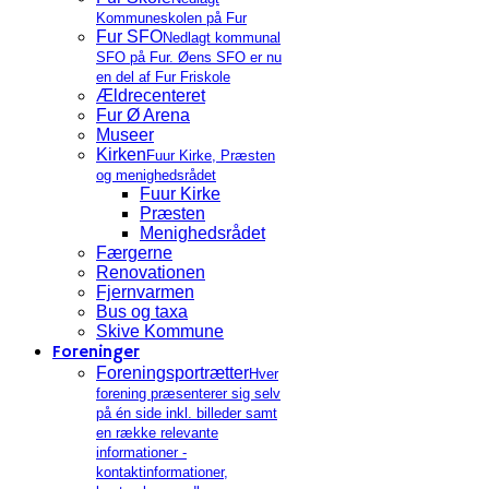
Kommuneskolen på Fur
Fur SFO
Nedlagt kommunal
SFO på Fur. Øens SFO er nu
en del af Fur Friskole
Ældrecenteret
Fur Ø Arena
Museer
Kirken
Fuur Kirke, Præsten
og menighedsrådet
Fuur Kirke
Præsten
Menighedsrådet
Færgerne
Renovationen
Fjernvarmen
Bus og taxa
Skive Kommune
Foreninger
Foreningsportrætter
Hver
forening præsenterer sig selv
på én side inkl. billeder samt
en række relevante
informationer -
kontaktinformationer,