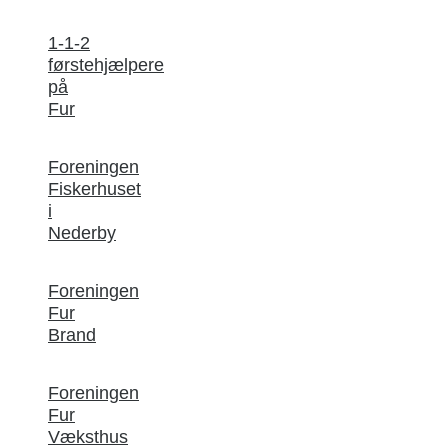
1-1-2
førstehjælpere
på
Fur
Foreningen
Fiskerhuset
i
Nederby
Foreningen
Fur
Brand
Foreningen
Fur
Væksthus