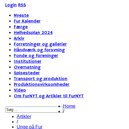
Login
RSS
Nyeste
Fur Kalender
Færge
Helhedsplan 2024
Arkiv
Forretninger og gallerier
Håndværk og forsyning
Fonde og foreninger
Institutioner
Overnatning
Spisesteder
Transport og produktion
Produktionsvirksomheder
Video
Om FurNYT og Artikler til FurNYT
Home
/
Artikler
/
Unge på Fur