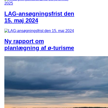
LAG-ansøgningsfrist den
15. maj 2024
Ny rapport om
planlægning af ø-turisme