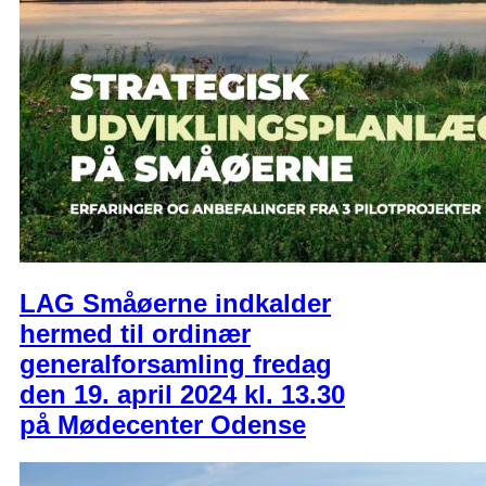
LAG Småøerne indkalder
hermed til ordinær
generalforsamling fredag
den 19. april 2024 kl. 13.30
på Mødecenter Odense