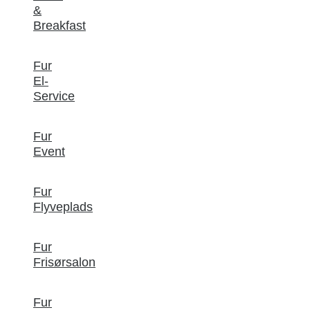
&
Breakfast
Fur
El-
Service
Fur
Event
Fur
Flyveplads
Fur
Frisørsalon
Fur