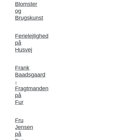
Blomster
og
Brugskunst
Ferielejlighed
på
Husvej
Frank
Baadsgaard
-
Fragtmanden
på
Fur
Fru
Jensen
på