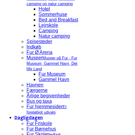
camping og natur camping
Hotel
Sommerhuse
Bed and Breakfast
Lejrskole
Camping
Natur camping
Spisesteder
Indkøb
Fur Ø Arena
Museer
Museer på Fur - Fur
Museum, Gammel Havn, Det
lille Land
Fur Museum
Gammel Havn
Havnen
Færgerne
Årlige begivenheder
Bus og taxa
Fur hjemmesider
Et
foreløbigt udvalg
Dagligdagen
Fur Friskole
Fur Børnehus
Fur Skole
Nedlagt