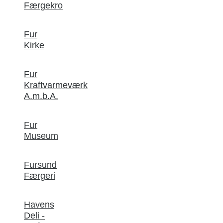
Færgekro
Fur
Kirke
Fur
Kraftvarmeværk
A.m.b.A.
Fur
Museum
Fursund
Færgeri
Havens
Deli -