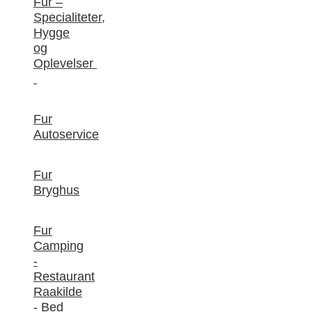
Fur –
Specialiteter,
Hygge
og
Oplevelser
Fur
Autoservice
Fur
Bryghus
Fur
Camping
-
Restaurant
Raakilde
- Bed