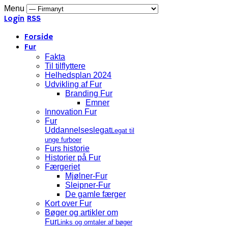
Menu
Login
RSS
Forside
Fur
Fakta
Til tilflyttere
Helhedsplan 2024
Udvikling af Fur
Branding Fur
Emner
Innovation Fur
Fur
Uddannelseslegat
Legat til
unge furboer
Furs historie
Historier på Fur
Færgeriet
Mjølner-Fur
Sleipner-Fur
De gamle færger
Kort over Fur
Bøger og artikler om
Fur
Links og omtaler af bøger