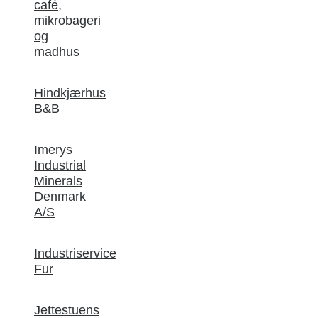
café,
mikrobageri
og
madhus
Hindkjærhus
B&B
Imerys
Industrial
Minerals
Denmark
A/S
Industriservice
Fur
Jettestuens