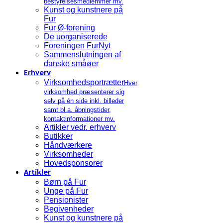
bestyrelsesmedlemmer mv.
Kunst og kunstnere på
Fur
Fur Ø-forening
De uorganiserede
Foreningen FurNyt
Sammenslutningen af
danske småøer
Erhverv
Virksomhedsportrætter
Hver
virksomhed præsenterer sig
selv på én side inkl. billeder
samt bl.a. åbningstider,
kontaktinformationer mv.
Artikler vedr. erhverv
Butikker
Håndværkere
Virksomheder
Hovedsponsorer
Artikler
Børn på Fur
Unge på Fur
Pensionister
Begivenheder
Kunst og kunstnere på