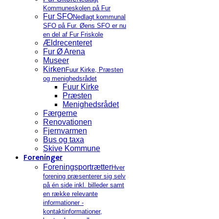
Kommuneskolen på Fur
Fur SFO
Nedlagt kommunal
SFO på Fur. Øens SFO er nu
en del af Fur Friskole
Ældrecenteret
Fur Ø Arena
Museer
Kirken
Fuur Kirke, Præsten
og menighedsrådet
Fuur Kirke
Præsten
Menighedsrådet
Færgerne
Renovationen
Fjernvarmen
Bus og taxa
Skive Kommune
Foreninger
Foreningsportrætter
Hver
forening præsenterer sig selv
på én side inkl. billeder samt
en række relevante
informationer -
kontaktinformationer,