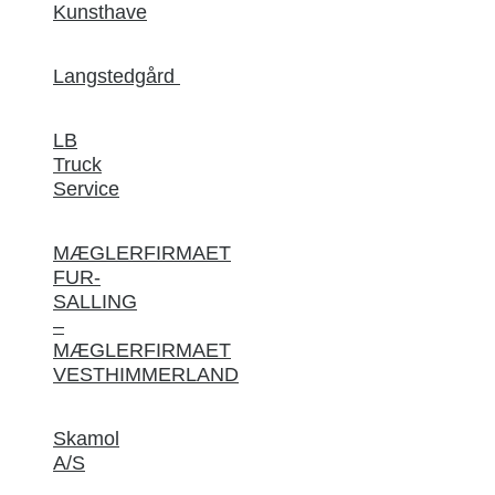
Kunsthave
Langstedgård
LB
Truck
Service
MÆGLERFIRMAET
FUR-
SALLING
–
MÆGLERFIRMAET
VESTHIMMERLAND
Skamol
A/S