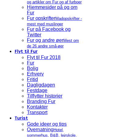
og artikler om Fur og af furboer
Hjemmesider på og om
Fur
Fur opskrifter
Madopskrifter -
mest med muslinger
Fur på Facebook og
Twitter
Fur og andre øer
Mest om
de 26 andre små-øer
Flyt til Fur
Flyt til Fur 2018
Fur
Bolig
Erhverv
Fritid
Dagligdagen
Festdage
Tilflytter historier
Branding Fur
Kontakter
Transport
Turist
Gode ideer og tips
Overnatning
Hotel,
sommerhus, B&B, lejrskole,