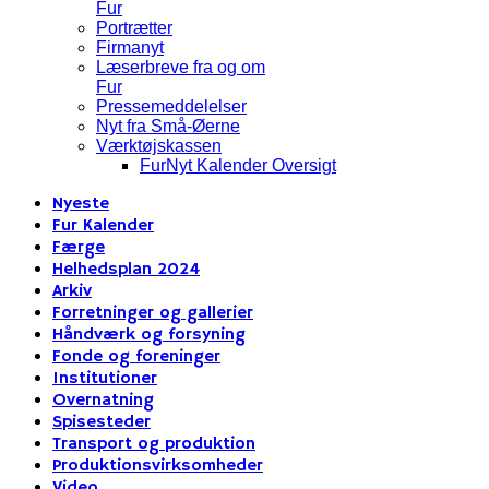
Fur
Portrætter
Firmanyt
Læserbreve fra og om
Fur
Pressemeddelelser
Nyt fra Små-Øerne
Værktøjskassen
FurNyt Kalender Oversigt
Nyeste
Fur Kalender
Færge
Helhedsplan 2024
Arkiv
Forretninger og gallerier
Håndværk og forsyning
Fonde og foreninger
Institutioner
Overnatning
Spisesteder
Transport og produktion
Produktionsvirksomheder
Video