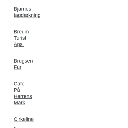
Bjarnes
tagdækning
Breum
Turist
Aps
Brugsen
Fur
Cafe
På
Herrens
Mark
Cirkeline
-