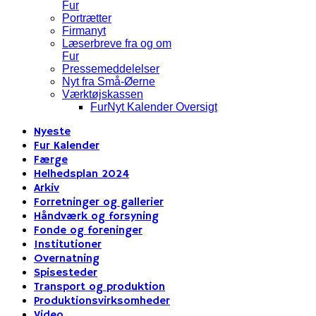
Fur
Portrætter
Firmanyt
Læserbreve fra og om
Fur
Pressemeddelelser
Nyt fra Små-Øerne
Værktøjskassen
FurNyt Kalender Oversigt
Nyeste
Fur Kalender
Færge
Helhedsplan 2024
Arkiv
Forretninger og gallerier
Håndværk og forsyning
Fonde og foreninger
Institutioner
Overnatning
Spisesteder
Transport og produktion
Produktionsvirksomheder
Video