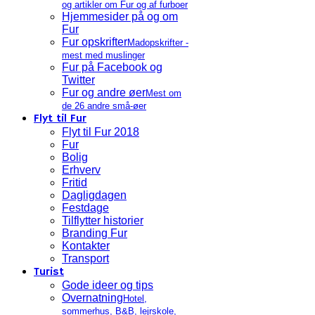
og artikler om Fur og af furboer
Hjemmesider på og om
Fur
Fur opskrifter
Madopskrifter -
mest med muslinger
Fur på Facebook og
Twitter
Fur og andre øer
Mest om
de 26 andre små-øer
Flyt til Fur
Flyt til Fur 2018
Fur
Bolig
Erhverv
Fritid
Dagligdagen
Festdage
Tilflytter historier
Branding Fur
Kontakter
Transport
Turist
Gode ideer og tips
Overnatning
Hotel,
sommerhus, B&B, lejrskole,