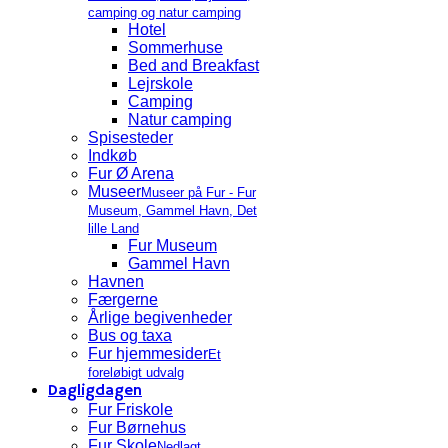
camping og natur camping
Hotel
Sommerhuse
Bed and Breakfast
Lejrskole
Camping
Natur camping
Spisesteder
Indkøb
Fur Ø Arena
Museer
Museer på Fur - Fur
Museum, Gammel Havn, Det
lille Land
Fur Museum
Gammel Havn
Havnen
Færgerne
Årlige begivenheder
Bus og taxa
Fur hjemmesider
Et
foreløbigt udvalg
Dagligdagen
Fur Friskole
Fur Børnehus
Fur Skole
Nedlagt