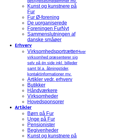
bestyrelsesmedlemmer mv.
Kunst og kunstnere på
Fur
Fur Ø-forening
De uorganiserede
Foreningen FurNyt
Sammenslutningen af
danske småøer
Erhverv
Virksomhedsportrætter
Hver
virksomhed præsenterer sig
selv på én side inkl. billeder
samt bl.a. åbningstider,
kontaktinformationer mv.
Artikler vedr. erhverv
Butikker
Håndværkere
Virksomheder
Hovedsponsorer
Artikler
Børn på Fur
Unge på Fur
Pensionister
Begivenheder
Kunst og kunstnere på