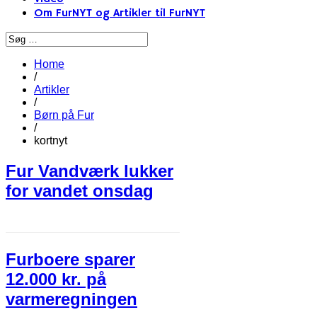
Om FurNYT og Artikler til FurNYT
Home
/
Artikler
/
Børn på Fur
/
kortnyt
Fur Vandværk lukker
for vandet onsdag
Furboere sparer
12.000 kr. på
varmeregningen