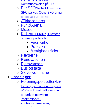
Kommuneskolen på Fur
Fur SFO
Nedlagt kommunal
SFO på Fur. Øens SFO er nu
en del af Fur Friskole
Ældrecenteret
Fur Ø Arena
Museer
Kirken
Fuur Kirke, Præsten
og menighedsrådet
Fuur Kirke
Præsten
Menighedsrådet
Færgerne
Renovationen
Fjernvarmen
Bus og taxa
Skive Kommune
Foreninger
Foreningsportrætter
Hver
forening præsenterer sig selv
på én side inkl. billeder samt
en række relevante
informationer -
kontaktinformationer,