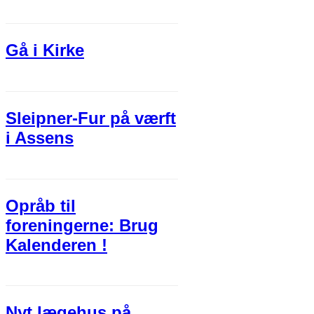
Gå i Kirke
Sleipner-Fur på værft
i Assens
Opråb til
foreningerne: Brug
Kalenderen !
Nyt lægehus på