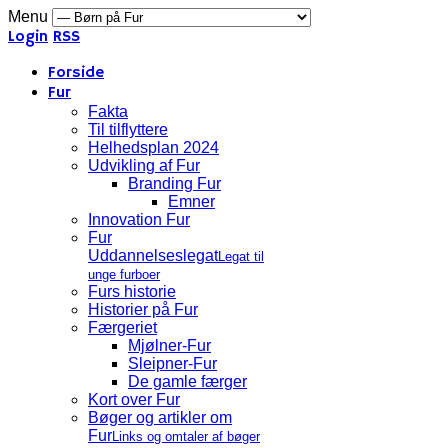
Menu
Login
RSS
Forside
Fur
Fakta
Til tilflyttere
Helhedsplan 2024
Udvikling af Fur
Branding Fur
Emner
Innovation Fur
Fur
Uddannelseslegat
Legat til
unge furboer
Furs historie
Historier på Fur
Færgeriet
Mjølner-Fur
Sleipner-Fur
De gamle færger
Kort over Fur
Bøger og artikler om
Fur
Links og omtaler af bøger