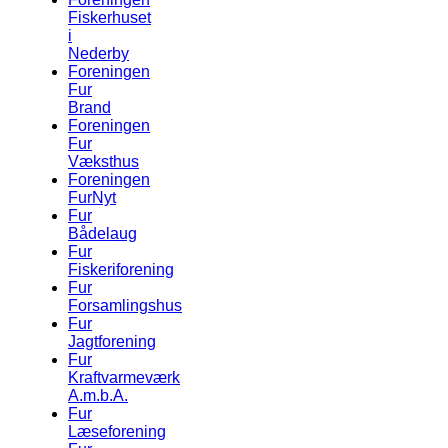
Fiskerhuset
i
Nederby
Foreningen
Fur
Brand
Foreningen
Fur
Væksthus
Foreningen
FurNyt
Fur
Bådelaug
Fur
Fiskeriforening
Fur
Forsamlingshus
Fur
Jagtforening
Fur
Kraftvarmeværk
A.m.b.A.
Fur
Læseforening