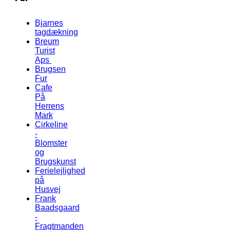
Bjarnes
tagdækning
Breum
Turist
Aps
Brugsen
Fur
Cafe
På
Herrens
Mark
Cirkeline
-
Blomster
og
Brugskunst
Ferielejlighed
på
Husvej
Frank
Baadsgaard
-
Fragtmanden