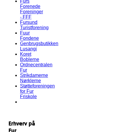
Furs
Forenede
Foreninger
- FFF
Fursund
Turistforening
Fuur
Fondene
Genbrugsbutikken
Lusangi
Koret
Boblerne
Ordnecentralen
Fur
Strikdamerne
Nørklerne
Støtteforeningen
for Fur
Friskole
Erhverv på
Fur