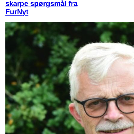
skarpe spørgsmål fra
FurNyt