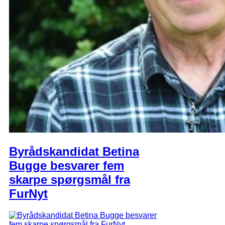
Byrådskandidat Betina
Bugge besvarer fem
skarpe spørgsmål fra
FurNyt