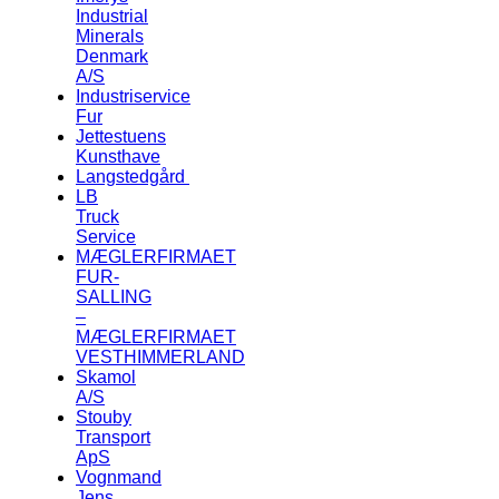
Industrial
Minerals
Denmark
A/S
Industriservice
Fur
Jettestuens
Kunsthave
Langstedgård
LB
Truck
Service
MÆGLERFIRMAET
FUR-
SALLING
–
MÆGLERFIRMAET
VESTHIMMERLAND
Skamol
A/S
Stouby
Transport
ApS
Vognmand
Jens