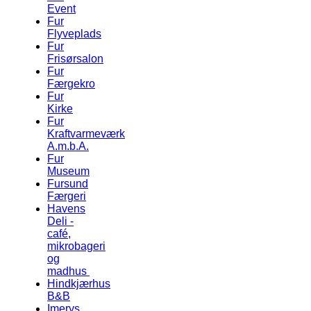
Event
Fur
Flyveplads
Fur
Frisørsalon
Fur
Færgekro
Fur
Kirke
Fur
Kraftvarmeværk
A.m.b.A.
Fur
Museum
Fursund
Færgeri
Havens
Deli -
café,
mikrobageri
og
madhus
Hindkjærhus
B&B
Imerys