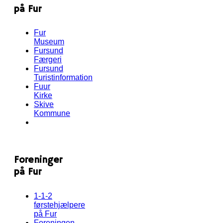
på Fur
Fur
Museum
Fursund
Færgeri
Fursund
Turistinformation
Fuur
Kirke
Skive
Kommune
Foreninger
på Fur
1-1-2
førstehjælpere
på Fur
Foreningen