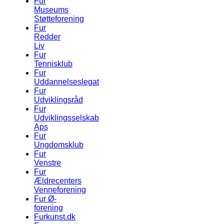
Fur
Museums
Støtteforening
Fur
Redder
Liv
Fur
Tennisklub
Fur
Uddannelseslegat
Fur
Udviklingsråd
Fur
Udviklingsselskab
Aps
Fur
Ungdomsklub
Fur
Venstre
Fur
Ældrecenters
Venneforening
Fur Ø-
forening
Furkunst.dk