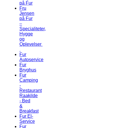
på Fur
Fru
Jensen
på Fur
–
Specialiteter,
Hygge
og
Oplevelser
Fur
Autoservice
Fur
Bryghus
Fur
Camping
-
Restaurant
Raakilde
- Bed
&
Breakfast
Fur El-
Service
Fur