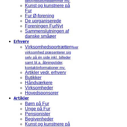
bestyrelsesmedlemmer mv.
Kunst og kunstnere på
Fur
Fur Ø-forening
De uorganiserede
Foreningen FurNyt
Sammenslutningen af
danske småøer
Erhverv
Virksomhedsportrætter
Hver
virksomhed præsenterer sig
selv på én side inkl. billeder
samt bl.a. åbningstider,
kontaktinformationer mv.
Artikler vedr. erhverv
Butikker
Håndværkere
Virksomheder
Hovedsponsorer
Artikler
Børn på Fur
Unge på Fur
Pensionister
Begivenheder
Kunst og kunstnere på