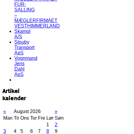
FUR-
SALLING
–
MÆGLERFIRMAET
VESTHIMMERLAND
Skamol
A/S
Stouby
Transport
ApS
Vognmand
Jens
Dahl
ApS
Artikel
kalender
«
August 2026
»
Man
Tir
Ons
Tor
Fre
Lør
Søn
1
2
3
4
5
6
7
8
9