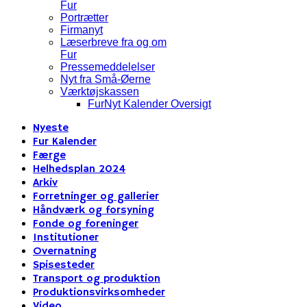
Fur
Portrætter
Firmanyt
Læserbreve fra og om
Fur
Pressemeddelelser
Nyt fra Små-Øerne
Værktøjskassen
FurNyt Kalender Oversigt
Nyeste
Fur Kalender
Færge
Helhedsplan 2024
Arkiv
Forretninger og gallerier
Håndværk og forsyning
Fonde og foreninger
Institutioner
Overnatning
Spisesteder
Transport og produktion
Produktionsvirksomheder
Video