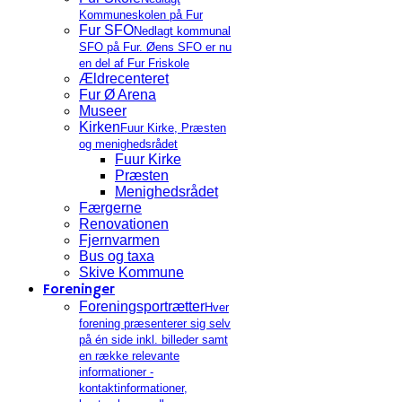
Kommuneskolen på Fur
Fur SFO
Nedlagt kommunal
SFO på Fur. Øens SFO er nu
en del af Fur Friskole
Ældrecenteret
Fur Ø Arena
Museer
Kirken
Fuur Kirke, Præsten
og menighedsrådet
Fuur Kirke
Præsten
Menighedsrådet
Færgerne
Renovationen
Fjernvarmen
Bus og taxa
Skive Kommune
Foreninger
Foreningsportrætter
Hver
forening præsenterer sig selv
på én side inkl. billeder samt
en række relevante
informationer -
kontaktinformationer,