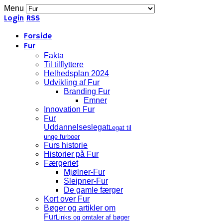
Menu
Login
RSS
Forside
Fur
Fakta
Til tilflyttere
Helhedsplan 2024
Udvikling af Fur
Branding Fur
Emner
Innovation Fur
Fur
Uddannelseslegat
Legat til
unge furboer
Furs historie
Historier på Fur
Færgeriet
Mjølner-Fur
Sleipner-Fur
De gamle færger
Kort over Fur
Bøger og artikler om
Fur
Links og omtaler af bøger