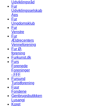
Udviklingsråd
Fur
Udviklingsselskab
Aps
Fur
Ungdomsklub
Fur
Venstre
Fur
Ældrecenters
Venneforening
Fur Ø-
forening
Furkunst.dk
Furs
Forenede
Foreninger
- FFF
Fursund
Turistforening
Fuur
Fondene
Genbrugsbutikken
Lusangi
Koret