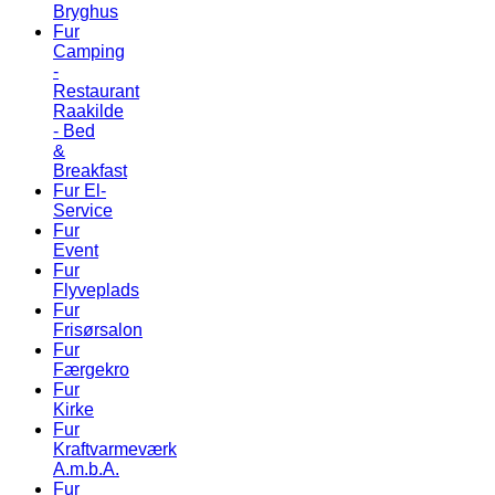
Bryghus
Fur
Camping
-
Restaurant
Raakilde
- Bed
&
Breakfast
Fur El-
Service
Fur
Event
Fur
Flyveplads
Fur
Frisørsalon
Fur
Færgekro
Fur
Kirke
Fur
Kraftvarmeværk
A.m.b.A.
Fur