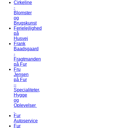
Cirkeline
-
Blomster
og
Brugskunst
Ferielejlighed
på
Husvej
Frank
Baadsgaard
-
Fragtmanden
på Fur
Fru
Jensen
på Fur
–
Specialiteter,
Hygge
og
Oplevelser
Fur
Autoservice
Fur