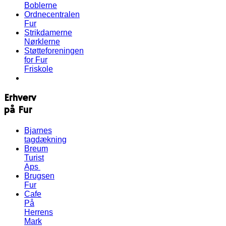
Boblerne
Ordnecentralen
Fur
Strikdamerne
Nørklerne
Støtteforeningen
for Fur
Friskole
Erhverv
på Fur
Bjarnes
tagdækning
Breum
Turist
Aps
Brugsen
Fur
Cafe
På
Herrens
Mark