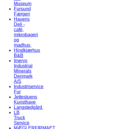
Museum
Fursund
Færgeri
Havens
Deli -
café,
mikrobageri
og
madhus
Hindkjærhus
B&B
Imerys
Industrial
Minerals
Denmark
A/S
Industriservice
Fur
Jettestuens
Kunsthave
Langstedgård
LB
Truck
Service
MÆGLERFIRMAET