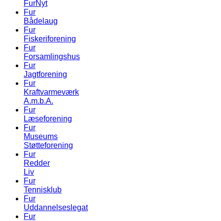
FurNyt
Fur
Bådelaug
Fur
Fiskeriforening
Fur
Forsamlingshus
Fur
Jagtforening
Fur
Kraftvarmeværk
A.m.b.A.
Fur
Læseforening
Fur
Museums
Støtteforening
Fur
Redder
Liv
Fur
Tennisklub
Fur
Uddannelseslegat
Fur