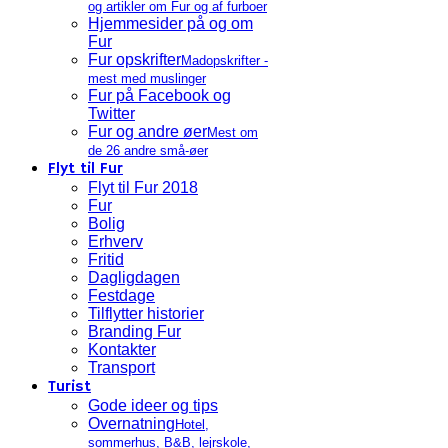
og artikler om Fur og af furboer
Hjemmesider på og om
Fur
Fur opskrifter
Madopskrifter -
mest med muslinger
Fur på Facebook og
Twitter
Fur og andre øer
Mest om
de 26 andre små-øer
Flyt til Fur
Flyt til Fur 2018
Fur
Bolig
Erhverv
Fritid
Dagligdagen
Festdage
Tilflytter historier
Branding Fur
Kontakter
Transport
Turist
Gode ideer og tips
Overnatning
Hotel,
sommerhus, B&B, lejrskole,