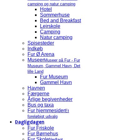
camping og natur camping
Hotel
Sommerhuse
Bed and Breakfast
Lejrskole
Camping
Natur camping
Spisesteder
Indkøb
Fur Ø Arena
Museer
Museer på Fur - Fur
Museum, Gammel Havn, Det
lille Land
Fur Museum
Gammel Havn
Havnen
Færgerne
Årlige begivenheder
Bus og taxa
Fur hjemmesider
Et
foreløbigt udvalg
Dagligdagen
Fur Friskole
Fur Børnehus
Fur Skole
Nedlagt