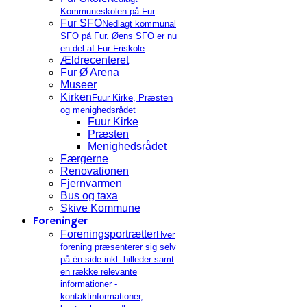
Kommuneskolen på Fur
Fur SFO
Nedlagt kommunal
SFO på Fur. Øens SFO er nu
en del af Fur Friskole
Ældrecenteret
Fur Ø Arena
Museer
Kirken
Fuur Kirke, Præsten
og menighedsrådet
Fuur Kirke
Præsten
Menighedsrådet
Færgerne
Renovationen
Fjernvarmen
Bus og taxa
Skive Kommune
Foreninger
Foreningsportrætter
Hver
forening præsenterer sig selv
på én side inkl. billeder samt
en række relevante
informationer -
kontaktinformationer,