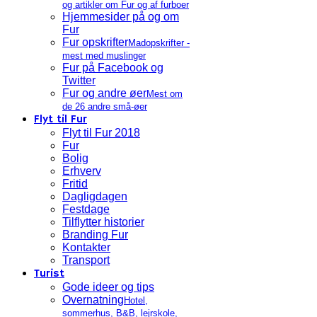
og artikler om Fur og af furboer
Hjemmesider på og om
Fur
Fur opskrifter
Madopskrifter -
mest med muslinger
Fur på Facebook og
Twitter
Fur og andre øer
Mest om
de 26 andre små-øer
Flyt til Fur
Flyt til Fur 2018
Fur
Bolig
Erhverv
Fritid
Dagligdagen
Festdage
Tilflytter historier
Branding Fur
Kontakter
Transport
Turist
Gode ideer og tips
Overnatning
Hotel,
sommerhus, B&B, lejrskole,