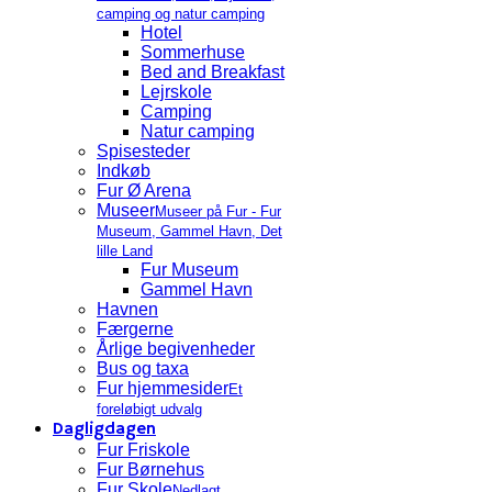
camping og natur camping
Hotel
Sommerhuse
Bed and Breakfast
Lejrskole
Camping
Natur camping
Spisesteder
Indkøb
Fur Ø Arena
Museer
Museer på Fur - Fur
Museum, Gammel Havn, Det
lille Land
Fur Museum
Gammel Havn
Havnen
Færgerne
Årlige begivenheder
Bus og taxa
Fur hjemmesider
Et
foreløbigt udvalg
Dagligdagen
Fur Friskole
Fur Børnehus
Fur Skole
Nedlagt