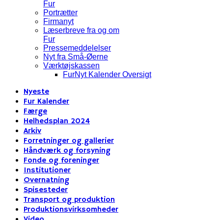
Fur
Portrætter
Firmanyt
Læserbreve fra og om
Fur
Pressemeddelelser
Nyt fra Små-Øerne
Værktøjskassen
FurNyt Kalender Oversigt
Nyeste
Fur Kalender
Færge
Helhedsplan 2024
Arkiv
Forretninger og gallerier
Håndværk og forsyning
Fonde og foreninger
Institutioner
Overnatning
Spisesteder
Transport og produktion
Produktionsvirksomheder
Video