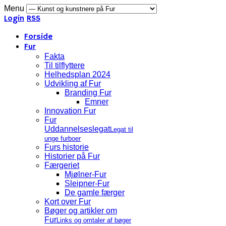
Menu
Login
RSS
Forside
Fur
Fakta
Til tilflyttere
Helhedsplan 2024
Udvikling af Fur
Branding Fur
Emner
Innovation Fur
Fur
Uddannelseslegat
Legat til
unge furboer
Furs historie
Historier på Fur
Færgeriet
Mjølner-Fur
Sleipner-Fur
De gamle færger
Kort over Fur
Bøger og artikler om
Fur
Links og omtaler af bøger