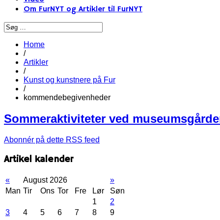
Om FurNYT og Artikler til FurNYT
Home
/
Artikler
/
Kunst og kunstnere på Fur
/
kommendebegivenheder
Sommeraktiviteter ved museumsgård
Abonnér på dette RSS feed
Artikel kalender
«
August 2026
»
Man
Tir
Ons
Tor
Fre
Lør
Søn
1
2
3
4
5
6
7
8
9