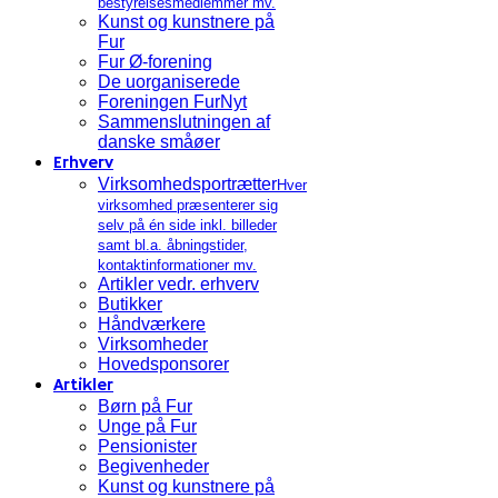
bestyrelsesmedlemmer mv.
Kunst og kunstnere på
Fur
Fur Ø-forening
De uorganiserede
Foreningen FurNyt
Sammenslutningen af
danske småøer
Erhverv
Virksomhedsportrætter
Hver
virksomhed præsenterer sig
selv på én side inkl. billeder
samt bl.a. åbningstider,
kontaktinformationer mv.
Artikler vedr. erhverv
Butikker
Håndværkere
Virksomheder
Hovedsponsorer
Artikler
Børn på Fur
Unge på Fur
Pensionister
Begivenheder
Kunst og kunstnere på