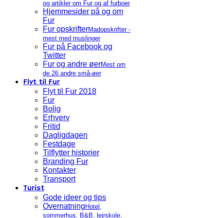
og artikler om Fur og af furboer
Hjemmesider på og om
Fur
Fur opskrifter
Madopskrifter -
mest med muslinger
Fur på Facebook og
Twitter
Fur og andre øer
Mest om
de 26 andre små-øer
Flyt til Fur
Flyt til Fur 2018
Fur
Bolig
Erhverv
Fritid
Dagligdagen
Festdage
Tilflytter historier
Branding Fur
Kontakter
Transport
Turist
Gode ideer og tips
Overnatning
Hotel,
sommerhus, B&B, lejrskole,