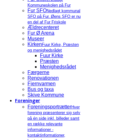
Kommuneskolen på Fur
Fur SFO
Nedlagt kommunal
SFO på Fur. Øens SFO er nu
en del af Fur Friskole
Ældrecenteret
Fur Ø Arena
Museer
Kirken
Fuur Kirke, Præsten
og menighedsrådet
Fuur Kirke
Præsten
Menighedsrådet
Færgerne
Renovationen
Fjernvarmen
Bus og taxa
Skive Kommune
Foreninger
Foreningsportrætter
Hver
forening præsenterer sig selv
på én side inkl. billeder samt
en række relevante
informationer -
kontaktinformationer,