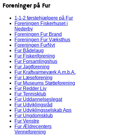
Foreninger på Fur
1-1-2 førstehjælpere på Fur
Foreningen Fiskerhuset i
Nederby
Foreningen Fur Brand
Foreningen Fur Væksthus
Foreningen FurNyt
Fur Bådelaug
Fur Fiskeriforening
Fur Forsamlingshus
Fur Jagtforening
Fur Kraftvarmeværk A.m.b.A.
Fur Læseforening
Fur Museums Støtteforening
Fur Redder Liv
Fur Tennisklub
Fur Uddannelseslegat
Fur Udviklingsråd
Fur Udviklingsselskab Aps
Fur Ungdomsklub
Fur Venstre
Fur Ældrecenters
Venneforening