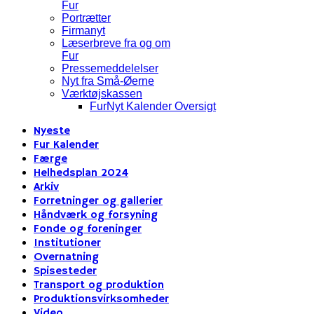
Fur
Portrætter
Firmanyt
Læserbreve fra og om
Fur
Pressemeddelelser
Nyt fra Små-Øerne
Værktøjskassen
FurNyt Kalender Oversigt
Nyeste
Fur Kalender
Færge
Helhedsplan 2024
Arkiv
Forretninger og gallerier
Håndværk og forsyning
Fonde og foreninger
Institutioner
Overnatning
Spisesteder
Transport og produktion
Produktionsvirksomheder
Video