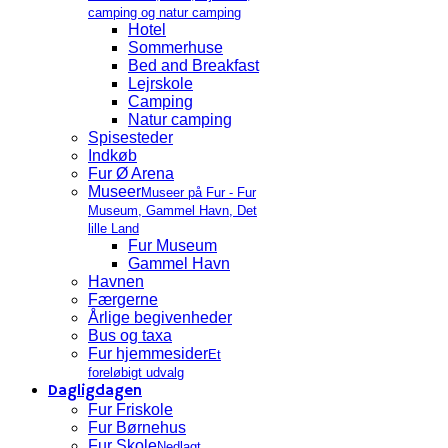
camping og natur camping
Hotel
Sommerhuse
Bed and Breakfast
Lejrskole
Camping
Natur camping
Spisesteder
Indkøb
Fur Ø Arena
Museer
Museer på Fur - Fur
Museum, Gammel Havn, Det
lille Land
Fur Museum
Gammel Havn
Havnen
Færgerne
Årlige begivenheder
Bus og taxa
Fur hjemmesider
Et
foreløbigt udvalg
Dagligdagen
Fur Friskole
Fur Børnehus
Fur Skole
Nedlagt