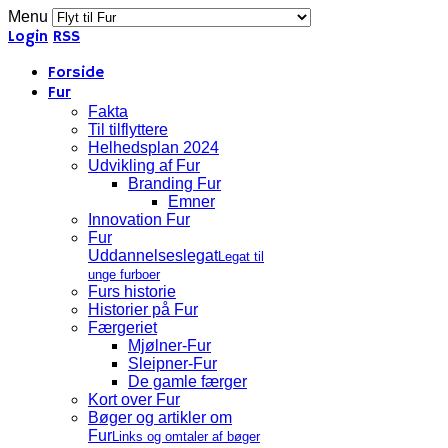
Menu
Login
RSS
Forside
Fur
Fakta
Til tilflyttere
Helhedsplan 2024
Udvikling af Fur
Branding Fur
Emner
Innovation Fur
Fur
Uddannelseslegat
Legat til
unge furboer
Furs historie
Historier på Fur
Færgeriet
Mjølner-Fur
Sleipner-Fur
De gamle færger
Kort over Fur
Bøger og artikler om
Fur
Links og omtaler af bøger