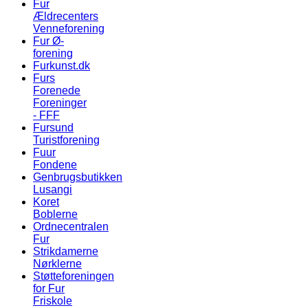
Fur
Ældrecenters
Venneforening
Fur Ø-
forening
Furkunst.dk
Furs
Forenede
Foreninger
- FFF
Fursund
Turistforening
Fuur
Fondene
Genbrugsbutikken
Lusangi
Koret
Boblerne
Ordnecentralen
Fur
Strikdamerne
Nørklerne
Støtteforeningen
for Fur
Friskole