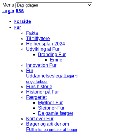
Menu
Login
RSS
Forside
Fur
Fakta
Til tilflyttere
Helhedsplan 2024
Udvikling af Fur
Branding Fur
Emner
Innovation Fur
Fur
Uddannelseslegat
Legat til
unge furboer
Furs historie
Historier på Fur
Færgeriet
Mjølner-Fur
Sleipner-Fur
De gamle færger
Kort over Fur
Bøger og artikler om
Fur
Links og omtaler af bøger