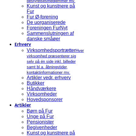
bestyrelsesmedlemmer mv.
Kunst og kunstnere på
Fur
Fur Ø-forening
De uorganiserede
Foreningen FurNyt
Sammenslutningen af
danske småøer
Erhverv
Virksomhedsportrætter
Hver
virksomhed præsenterer sig
selv på én side inkl. billeder
samt bl.a. åbningstider,
kontaktinformationer mv.
Artikler vedr. erhverv
Butikker
Håndværkere
Virksomheder
Hovedsponsorer
Artikler
Børn på Fur
Unge på Fur
Pensionister
Begivenheder
Kunst og kunstnere på