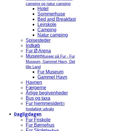
camping og natur camping
Hotel
Sommerhuse
Bed and Breakfast
Lejrskole
Camping
Natur camping
Spisesteder
Indkøb
Fur Ø Arena
Museer
Museer på Fur - Fur
Museum, Gammel Havn, Det
lille Land
Fur Museum
Gammel Havn
Havnen
Færgerne
Årlige begivenheder
Bus og taxa
Fur hjemmesider
Et
foreløbigt udvalg
Dagligdagen
Fur Friskole
Fur Børnehus
Fur Skole
Nedlagt