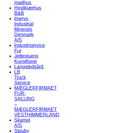
madhus
Hindkjærhus
B&B
Imerys
Industrial
Minerals
Denmark
A/S
Industriservice
Fur
Jettestuens
Kunsthave
Langstedgård
LB
Truck
Service
MÆGLERFIRMAET
FUR-
SALLING
–
MÆGLERFIRMAET
VESTHIMMERLAND
Skamol
A/S
Stouby