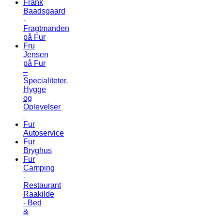
Frank
Baadsgaard
-
Fragtmanden
på Fur
Fru
Jensen
på Fur
–
Specialiteter,
Hygge
og
Oplevelser
Fur
Autoservice
Fur
Bryghus
Fur
Camping
-
Restaurant
Raakilde
- Bed
&