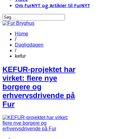
Om FurNYT og Artikler til FurNYT
Home
/
Dagligdagen
/
kefur
KEFUR-projektet har
virket: flere nye
borgere og
erhvervsdrivende på
Fur