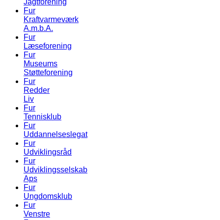
Jagtforening
Fur
Kraftvarmeværk
A.m.b.A.
Fur
Læseforening
Fur
Museums
Støtteforening
Fur
Redder
Liv
Fur
Tennisklub
Fur
Uddannelseslegat
Fur
Udviklingsråd
Fur
Udviklingsselskab
Aps
Fur
Ungdomsklub
Fur
Venstre