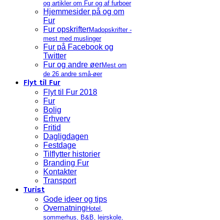
og artikler om Fur og af furboer
Hjemmesider på og om
Fur
Fur opskrifter
Madopskrifter -
mest med muslinger
Fur på Facebook og
Twitter
Fur og andre øer
Mest om
de 26 andre små-øer
Flyt til Fur
Flyt til Fur 2018
Fur
Bolig
Erhverv
Fritid
Dagligdagen
Festdage
Tilflytter historier
Branding Fur
Kontakter
Transport
Turist
Gode ideer og tips
Overnatning
Hotel,
sommerhus, B&B, lejrskole,