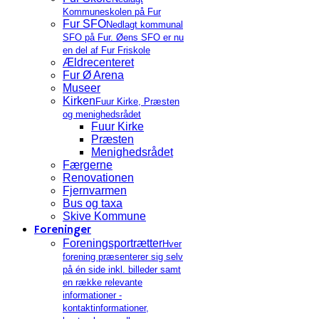
Kommuneskolen på Fur
Fur SFO
Nedlagt kommunal
SFO på Fur. Øens SFO er nu
en del af Fur Friskole
Ældrecenteret
Fur Ø Arena
Museer
Kirken
Fuur Kirke, Præsten
og menighedsrådet
Fuur Kirke
Præsten
Menighedsrådet
Færgerne
Renovationen
Fjernvarmen
Bus og taxa
Skive Kommune
Foreninger
Foreningsportrætter
Hver
forening præsenterer sig selv
på én side inkl. billeder samt
en række relevante
informationer -
kontaktinformationer,