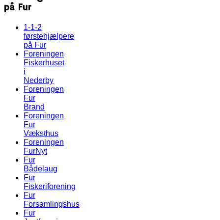
på Fur
1-1-2
førstehjælpere
på Fur
Foreningen
Fiskerhuset
i
Nederby
Foreningen
Fur
Brand
Foreningen
Fur
Væksthus
Foreningen
FurNyt
Fur
Bådelaug
Fur
Fiskeriforening
Fur
Forsamlingshus
Fur