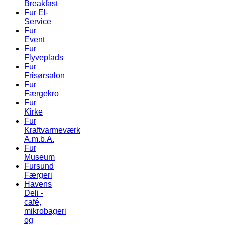
Breakfast
Fur El-
Service
Fur
Event
Fur
Flyveplads
Fur
Frisørsalon
Fur
Færgekro
Fur
Kirke
Fur
Kraftvarmeværk
A.m.b.A.
Fur
Museum
Fursund
Færgeri
Havens
Deli -
café,
mikrobageri
og