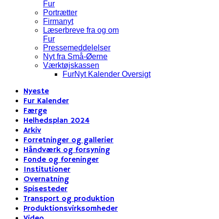
Fur
Portrætter
Firmanyt
Læserbreve fra og om
Fur
Pressemeddelelser
Nyt fra Små-Øerne
Værktøjskassen
FurNyt Kalender Oversigt
Nyeste
Fur Kalender
Færge
Helhedsplan 2024
Arkiv
Forretninger og gallerier
Håndværk og forsyning
Fonde og foreninger
Institutioner
Overnatning
Spisesteder
Transport og produktion
Produktionsvirksomheder
Video