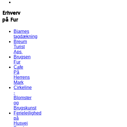
Erhverv
på Fur
Bjarnes
tagdækning
Breum
Turist
Aps
Brugsen
Fur
Cafe
På
Herrens
Mark
Cirkeline
-
Blomster
og
Brugskunst
Ferielejlighed
på
Husvej