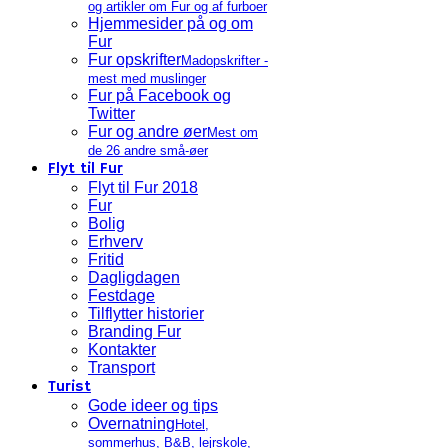
og artikler om Fur og af furboer
Hjemmesider på og om
Fur
Fur opskrifter
Madopskrifter -
mest med muslinger
Fur på Facebook og
Twitter
Fur og andre øer
Mest om
de 26 andre små-øer
Flyt til Fur
Flyt til Fur 2018
Fur
Bolig
Erhverv
Fritid
Dagligdagen
Festdage
Tilflytter historier
Branding Fur
Kontakter
Transport
Turist
Gode ideer og tips
Overnatning
Hotel,
sommerhus, B&B, lejrskole,