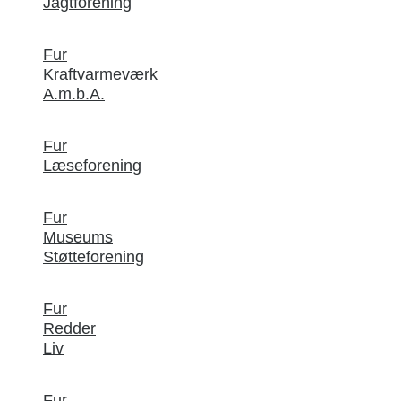
Jagtforening
Fur
Kraftvarmeværk
A.m.b.A.
Fur
Læseforening
Fur
Museums
Støtteforening
Fur
Redder
Liv
Fur