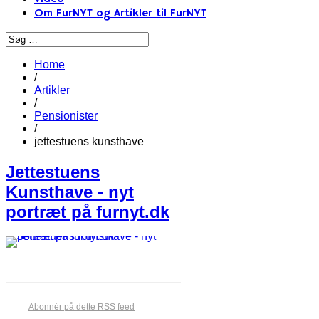
Om FurNYT og Artikler til FurNYT
Home
/
Artikler
/
Pensionister
/
jettestuens kunsthave
Jettestuens
Kunsthave - nyt
portræt på furnyt.dk
Abonnér på dette RSS feed