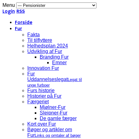
Menu
Login
RSS
Forside
Fur
Fakta
Til tilflyttere
Helhedsplan 2024
Udvikling af Fur
Branding Fur
Emner
Innovation Fur
Fur
Uddannelseslegat
Legat til
unge furboer
Furs historie
Historier på Fur
Færgeriet
Mjølner-Fur
Sleipner-Fur
De gamle færger
Kort over Fur
Bøger og artikler om
Fur
Links og omtaler af bøger