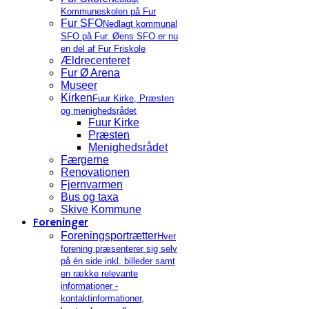
Kommuneskolen på Fur
Fur SFO
Nedlagt kommunal
SFO på Fur. Øens SFO er nu
en del af Fur Friskole
Ældrecenteret
Fur Ø Arena
Museer
Kirken
Fuur Kirke, Præsten
og menighedsrådet
Fuur Kirke
Præsten
Menighedsrådet
Færgerne
Renovationen
Fjernvarmen
Bus og taxa
Skive Kommune
Foreninger
Foreningsportrætter
Hver
forening præsenterer sig selv
på én side inkl. billeder samt
en række relevante
informationer -
kontaktinformationer,