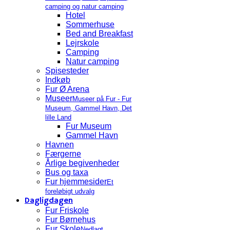
camping og natur camping
Hotel
Sommerhuse
Bed and Breakfast
Lejrskole
Camping
Natur camping
Spisesteder
Indkøb
Fur Ø Arena
Museer
Museer på Fur - Fur
Museum, Gammel Havn, Det
lille Land
Fur Museum
Gammel Havn
Havnen
Færgerne
Årlige begivenheder
Bus og taxa
Fur hjemmesider
Et
foreløbigt udvalg
Dagligdagen
Fur Friskole
Fur Børnehus
Fur Skole
Nedlagt