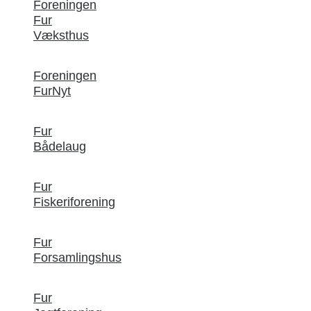
Foreningen
Fur
Væksthus
Foreningen
FurNyt
Fur
Bådelaug
Fur
Fiskeriforening
Fur
Forsamlingshus
Fur