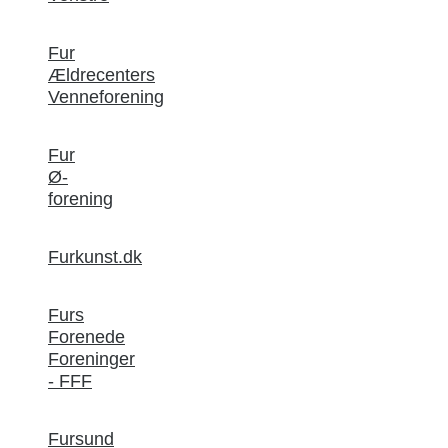
Fur
Ældrecenters
Venneforening
Fur
Ø-
forening
Furkunst.dk
Furs
Forenede
Foreninger
- FFF
Fursund