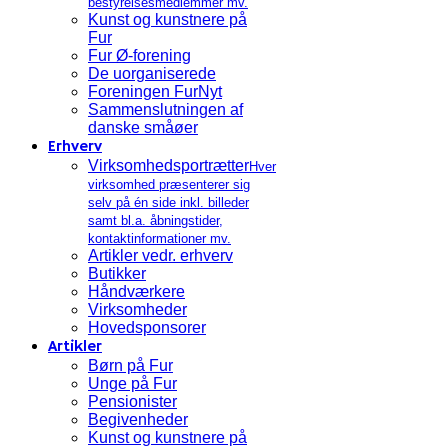
bestyrelsesmedlemmer mv.
Kunst og kunstnere på
Fur
Fur Ø-forening
De uorganiserede
Foreningen FurNyt
Sammenslutningen af
danske småøer
Erhverv
Virksomhedsportrætter
Hver
virksomhed præsenterer sig
selv på én side inkl. billeder
samt bl.a. åbningstider,
kontaktinformationer mv.
Artikler vedr. erhverv
Butikker
Håndværkere
Virksomheder
Hovedsponsorer
Artikler
Børn på Fur
Unge på Fur
Pensionister
Begivenheder
Kunst og kunstnere på