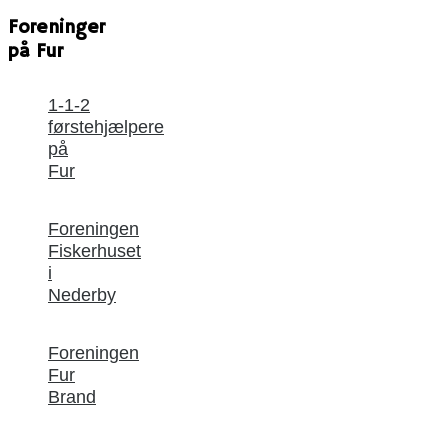
Foreninger
på Fur
1-1-2
førstehjælpere
på
Fur
Foreningen
Fiskerhuset
i
Nederby
Foreningen
Fur
Brand