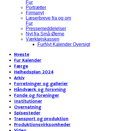
Fur
Portrætter
Firmanyt
Læserbreve fra og om
Fur
Pressemeddelelser
Nyt fra Små-Øerne
Værktøjskassen
FurNyt Kalender Oversigt
Nyeste
Fur Kalender
Færge
Helhedsplan 2024
Arkiv
Forretninger og gallerier
Håndværk og forsyning
Fonde og foreninger
Institutioner
Overnatning
Spisesteder
Transport og produktion
Produktionsvirksomheder
Video