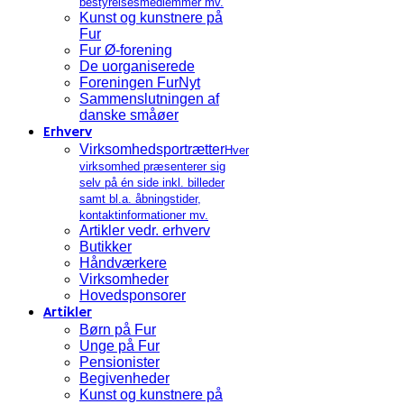
bestyrelsesmedlemmer mv.
Kunst og kunstnere på
Fur
Fur Ø-forening
De uorganiserede
Foreningen FurNyt
Sammenslutningen af
danske småøer
Erhverv
Virksomhedsportrætter
Hver
virksomhed præsenterer sig
selv på én side inkl. billeder
samt bl.a. åbningstider,
kontaktinformationer mv.
Artikler vedr. erhverv
Butikker
Håndværkere
Virksomheder
Hovedsponsorer
Artikler
Børn på Fur
Unge på Fur
Pensionister
Begivenheder
Kunst og kunstnere på