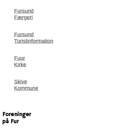
Fursund
Færgeri
Fursund
Turistinformation
Fuur
Kirke
Skive
Kommune
Foreninger
på Fur