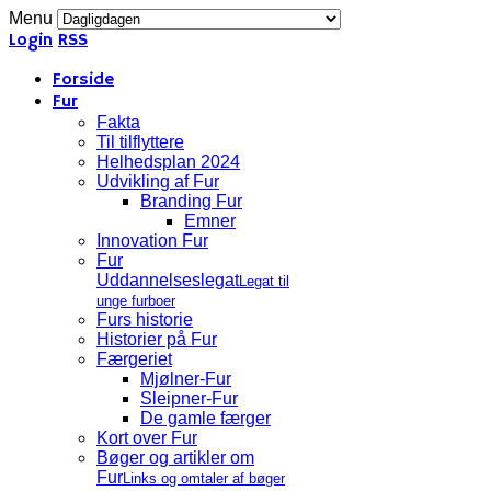
Menu
Login
RSS
Forside
Fur
Fakta
Til tilflyttere
Helhedsplan 2024
Udvikling af Fur
Branding Fur
Emner
Innovation Fur
Fur
Uddannelseslegat
Legat til
unge furboer
Furs historie
Historier på Fur
Færgeriet
Mjølner-Fur
Sleipner-Fur
De gamle færger
Kort over Fur
Bøger og artikler om
Fur
Links og omtaler af bøger