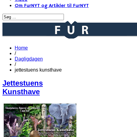
Om FurNYT og Artikler til FurNYT
Home
/
Dagligdagen
/
jettestuens kunsthave
Jettestuens
Kunsthave