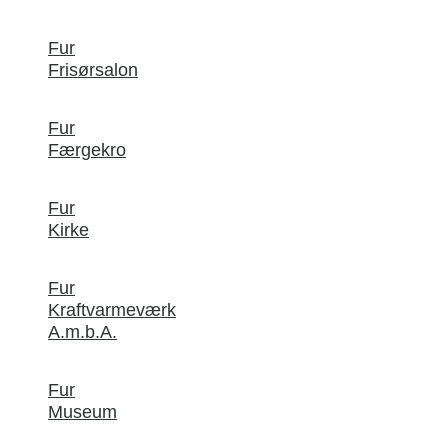
Fur
Frisørsalon
Fur
Færgekro
Fur
Kirke
Fur
Kraftvarmeværk
A.m.b.A.
Fur
Museum