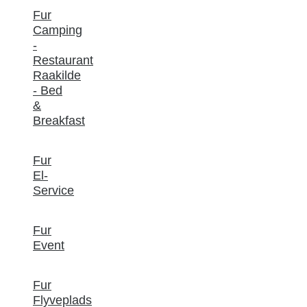
Fur
Camping
-
Restaurant
Raakilde
- Bed
&
Breakfast
Fur
El-
Service
Fur
Event
Fur
Flyveplads