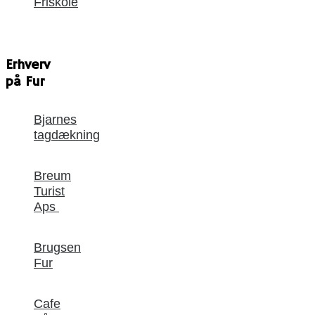
Friskole
Erhverv
på Fur
Bjarnes
tagdækning
Breum
Turist
Aps
Brugsen
Fur
Cafe