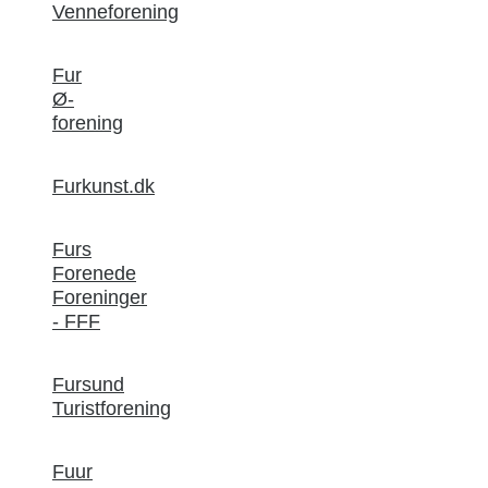
Venneforening
Fur
Ø-
forening
Furkunst.dk
Furs
Forenede
Foreninger
- FFF
Fursund
Turistforening
Fuur