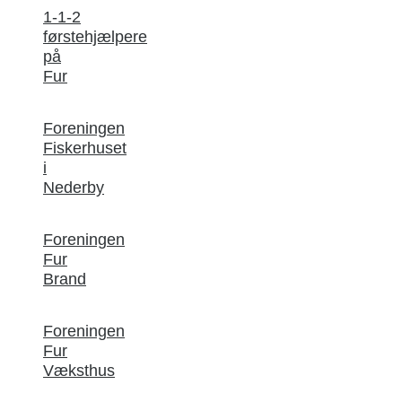
1-1-2
førstehjælpere
på
Fur
Foreningen
Fiskerhuset
i
Nederby
Foreningen
Fur
Brand
Foreningen
Fur
Væksthus