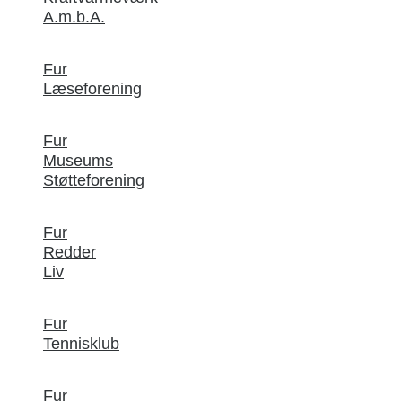
A.m.b.A.
Fur
Læseforening
Fur
Museums
Støtteforening
Fur
Redder
Liv
Fur
Tennisklub
Fur