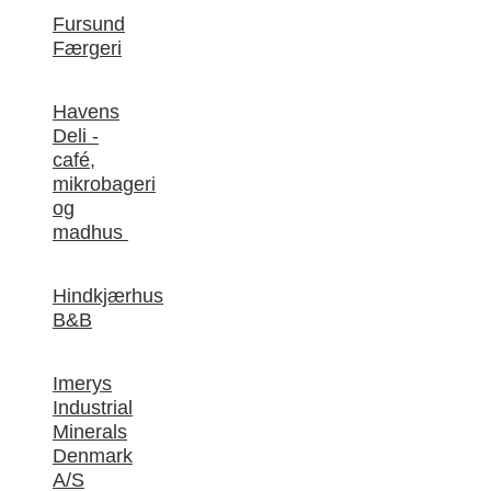
Fursund
Færgeri
Havens
Deli -
café,
mikrobageri
og
madhus
Hindkjærhus
B&B
Imerys
Industrial
Minerals
Denmark
A/S