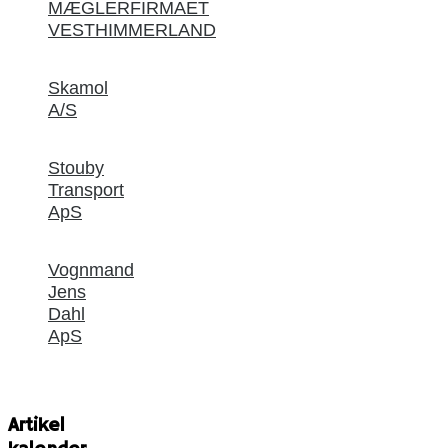
MÆGLERFIRMAET
VESTHIMMERLAND
Skamol
A/S
Stouby
Transport
ApS
Vognmand
Jens
Dahl
ApS
Artikel