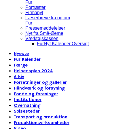
Fur
Portrætter
Firmanyt
Læserbreve fra og om
Fur
Pressemeddelelser
Nyt fra Små-Øerne
Værktøjskassen
FurNyt Kalender Oversigt
Nyeste
Fur Kalender
Færge
Helhedsplan 2024
Arkiv
Forretninger og gallerier
Håndværk og forsyning
Fonde og foreninger
Institutioner
Overnatning
Spisesteder
Transport og produktion
Produktionsvirksomheder
Video