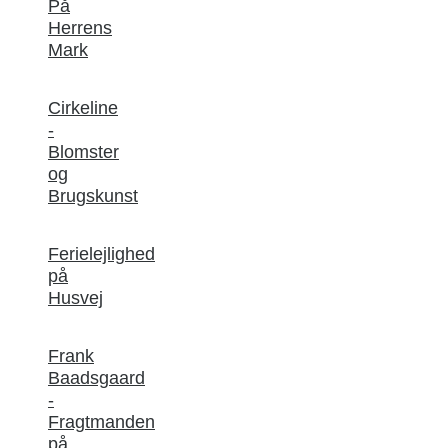
På
Herrens
Mark
Cirkeline
-
Blomster
og
Brugskunst
Ferielejlighed
på
Husvej
Frank
Baadsgaard
-
Fragtmanden
på