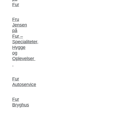
Fur
Fru
Jensen
på
Fur –
Specialiteter,
Hygge
og
Oplevelser
Fur
Autoservice
Fur
Bryghus