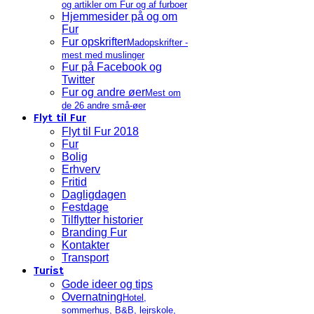
og artikler om Fur og af furboer
Hjemmesider på og om
Fur
Fur opskrifter
Madopskrifter -
mest med muslinger
Fur på Facebook og
Twitter
Fur og andre øer
Mest om
de 26 andre små-øer
Flyt til Fur
Flyt til Fur 2018
Fur
Bolig
Erhverv
Fritid
Dagligdagen
Festdage
Tilflytter historier
Branding Fur
Kontakter
Transport
Turist
Gode ideer og tips
Overnatning
Hotel,
sommerhus, B&B, lejrskole,