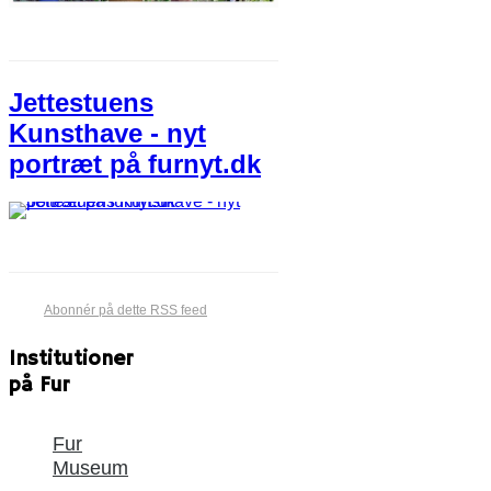
Jettestuens
Kunsthave - nyt
portræt på furnyt.dk
Abonnér på dette RSS feed
Institutioner
på Fur
Fur
Museum