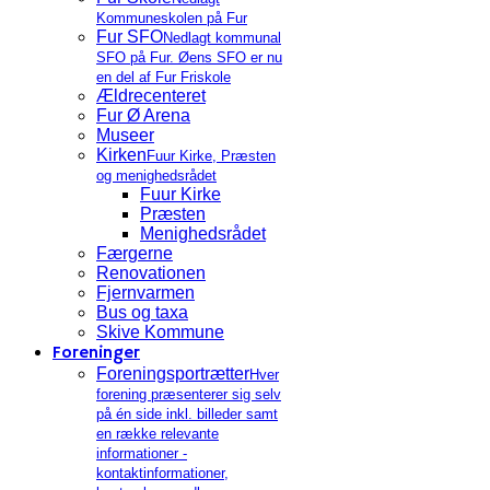
Kommuneskolen på Fur
Fur SFO
Nedlagt kommunal
SFO på Fur. Øens SFO er nu
en del af Fur Friskole
Ældrecenteret
Fur Ø Arena
Museer
Kirken
Fuur Kirke, Præsten
og menighedsrådet
Fuur Kirke
Præsten
Menighedsrådet
Færgerne
Renovationen
Fjernvarmen
Bus og taxa
Skive Kommune
Foreninger
Foreningsportrætter
Hver
forening præsenterer sig selv
på én side inkl. billeder samt
en række relevante
informationer -
kontaktinformationer,