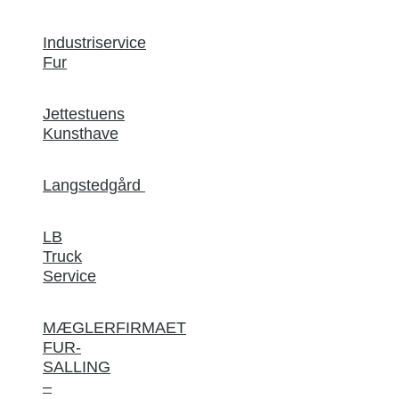
Industriservice
Fur
Jettestuens
Kunsthave
Langstedgård
LB
Truck
Service
MÆGLERFIRMAET
FUR-
SALLING
–