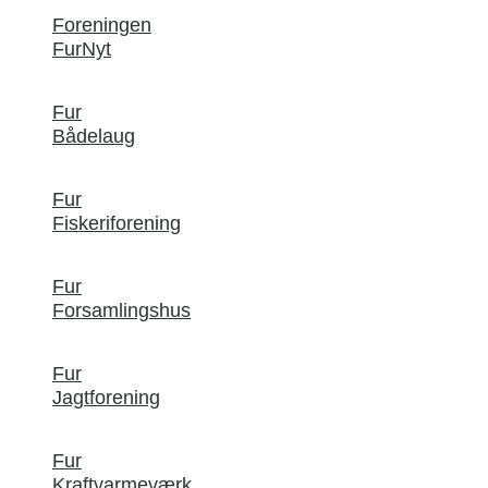
Foreningen
FurNyt
Fur
Bådelaug
Fur
Fiskeriforening
Fur
Forsamlingshus
Fur
Jagtforening
Fur
Kraftvarmeværk