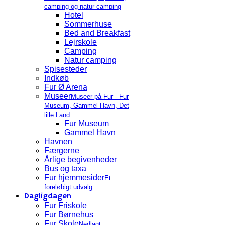
camping og natur camping
Hotel
Sommerhuse
Bed and Breakfast
Lejrskole
Camping
Natur camping
Spisesteder
Indkøb
Fur Ø Arena
Museer
Museer på Fur - Fur
Museum, Gammel Havn, Det
lille Land
Fur Museum
Gammel Havn
Havnen
Færgerne
Årlige begivenheder
Bus og taxa
Fur hjemmesider
Et
foreløbigt udvalg
Dagligdagen
Fur Friskole
Fur Børnehus
Fur Skole
Nedlagt