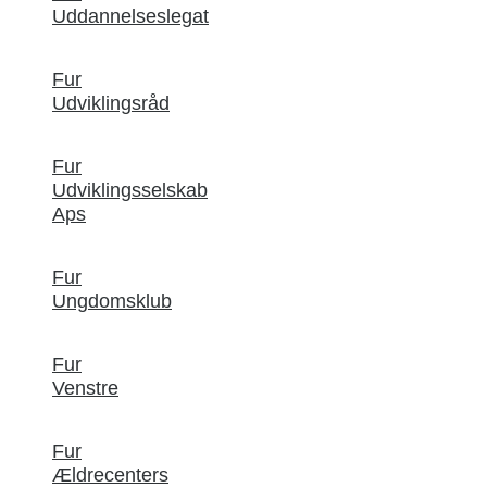
Uddannelseslegat
Fur
Udviklingsråd
Fur
Udviklingsselskab
Aps
Fur
Ungdomsklub
Fur
Venstre
Fur
Ældrecenters