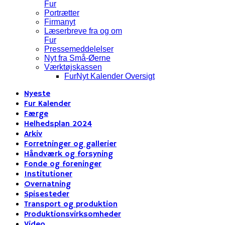
Fur
Portrætter
Firmanyt
Læserbreve fra og om
Fur
Pressemeddelelser
Nyt fra Små-Øerne
Værktøjskassen
FurNyt Kalender Oversigt
Nyeste
Fur Kalender
Færge
Helhedsplan 2024
Arkiv
Forretninger og gallerier
Håndværk og forsyning
Fonde og foreninger
Institutioner
Overnatning
Spisesteder
Transport og produktion
Produktionsvirksomheder
Video