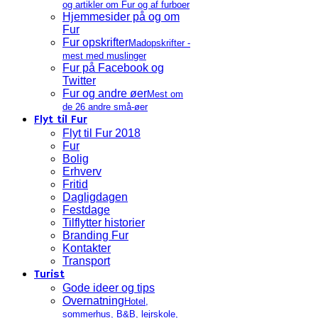
og artikler om Fur og af furboer
Hjemmesider på og om
Fur
Fur opskrifter
Madopskrifter -
mest med muslinger
Fur på Facebook og
Twitter
Fur og andre øer
Mest om
de 26 andre små-øer
Flyt til Fur
Flyt til Fur 2018
Fur
Bolig
Erhverv
Fritid
Dagligdagen
Festdage
Tilflytter historier
Branding Fur
Kontakter
Transport
Turist
Gode ideer og tips
Overnatning
Hotel,
sommerhus, B&B, lejrskole,