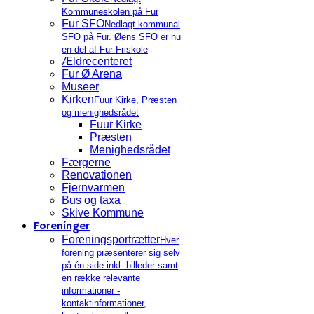
Kommuneskolen på Fur
Fur SFO
Nedlagt kommunal
SFO på Fur. Øens SFO er nu
en del af Fur Friskole
Ældrecenteret
Fur Ø Arena
Museer
Kirken
Fuur Kirke, Præsten
og menighedsrådet
Fuur Kirke
Præsten
Menighedsrådet
Færgerne
Renovationen
Fjernvarmen
Bus og taxa
Skive Kommune
Foreninger
Foreningsportrætter
Hver
forening præsenterer sig selv
på én side inkl. billeder samt
en række relevante
informationer -
kontaktinformationer,