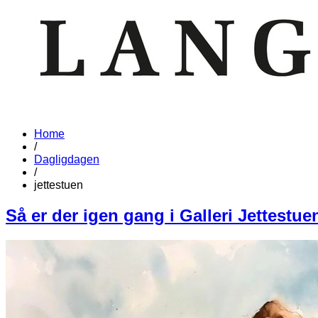
Home
/
Dagligdagen
/
jettestuen
Så er der igen gang i Galleri Jettestue