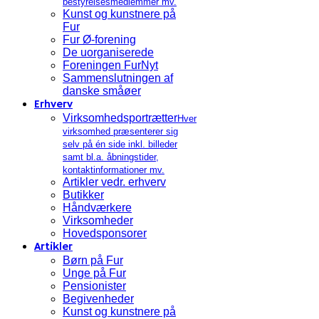
bestyrelsesmedlemmer mv.
Kunst og kunstnere på
Fur
Fur Ø-forening
De uorganiserede
Foreningen FurNyt
Sammenslutningen af
danske småøer
Erhverv
Virksomhedsportrætter
Hver
virksomhed præsenterer sig
selv på én side inkl. billeder
samt bl.a. åbningstider,
kontaktinformationer mv.
Artikler vedr. erhverv
Butikker
Håndværkere
Virksomheder
Hovedsponsorer
Artikler
Børn på Fur
Unge på Fur
Pensionister
Begivenheder
Kunst og kunstnere på