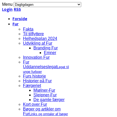
Menu
Login
RSS
Forside
Fur
Fakta
Til tilflyttere
Helhedsplan 2024
Udvikling af Fur
Branding Fur
Emner
Innovation Fur
Fur
Uddannelseslegat
Legat til
unge furboer
Furs historie
Historier på Fur
Færgeriet
Mjølner-Fur
Sleipner-Fur
De gamle færger
Kort over Fur
Bøger og artikler om
Fur
Links og omtaler af bøger