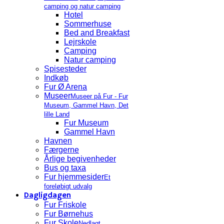
camping og natur camping
Hotel
Sommerhuse
Bed and Breakfast
Lejrskole
Camping
Natur camping
Spisesteder
Indkøb
Fur Ø Arena
Museer
Museer på Fur - Fur
Museum, Gammel Havn, Det
lille Land
Fur Museum
Gammel Havn
Havnen
Færgerne
Årlige begivenheder
Bus og taxa
Fur hjemmesider
Et
foreløbigt udvalg
Dagligdagen
Fur Friskole
Fur Børnehus
Fur Skole
Nedlagt