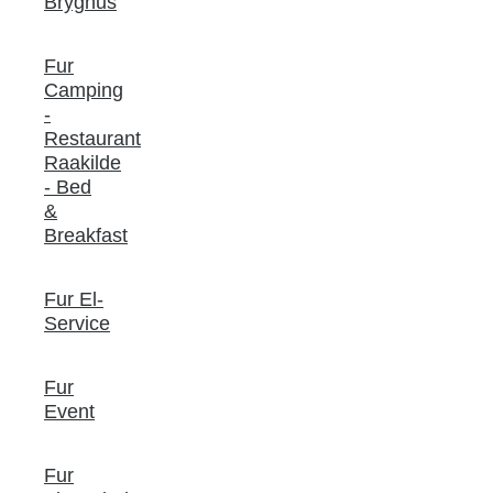
Bryghus
Fur
Camping
-
Restaurant
Raakilde
- Bed
&
Breakfast
Fur El-
Service
Fur
Event
Fur