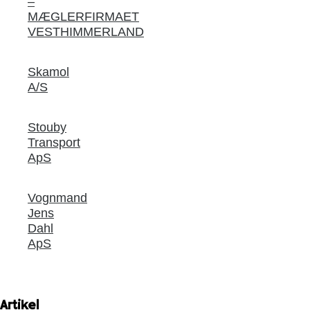
–
MÆGLERFIRMAET
VESTHIMMERLAND
Skamol
A/S
Stouby
Transport
ApS
Vognmand
Jens
Dahl
ApS
Artikel