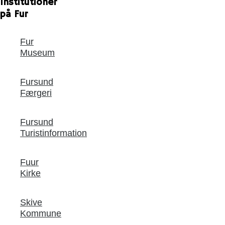
Institutioner
på Fur
Fur
Museum
Fursund
Færgeri
Fursund
Turistinformation
Fuur
Kirke
Skive
Kommune