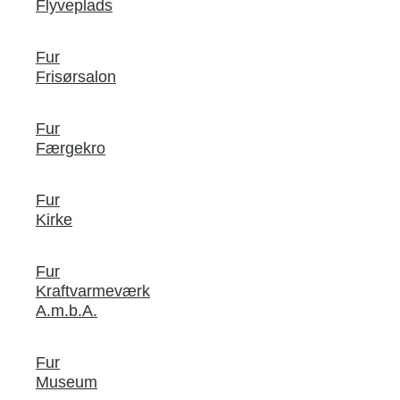
Flyveplads
Fur
Frisørsalon
Fur
Færgekro
Fur
Kirke
Fur
Kraftvarmeværk
A.m.b.A.
Fur
Museum