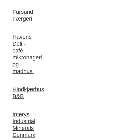
Fursund
Færgeri
Havens
Deli -
café,
mikrobageri
og
madhus
Hindkjærhus
B&B
Imerys
Industrial
Minerals
Denmark