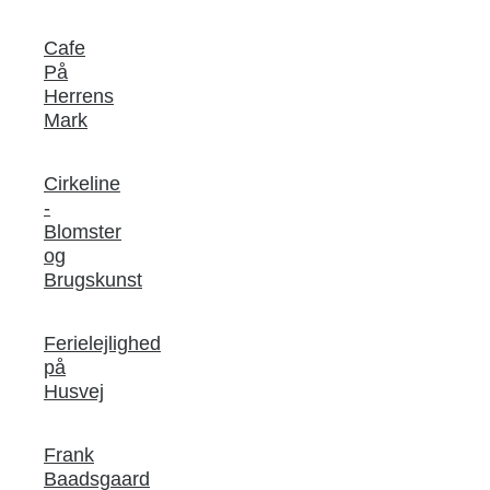
Cafe
På
Herrens
Mark
Cirkeline
-
Blomster
og
Brugskunst
Ferielejlighed
på
Husvej
Frank
Baadsgaard