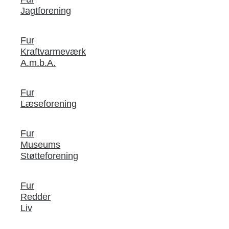
Jagtforening
Fur
Kraftvarmeværk
A.m.b.A.
Fur
Læseforening
Fur
Museums
Støtteforening
Fur
Redder
Liv