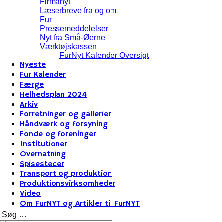
Firmanyt
Læserbreve fra og om
Fur
Pressemeddelelser
Nyt fra Små-Øerne
Værktøjskassen
FurNyt Kalender Oversigt
Nyeste
Fur Kalender
Færge
Helhedsplan 2024
Arkiv
Forretninger og gallerier
Håndværk og forsyning
Fonde og foreninger
Institutioner
Overnatning
Spisesteder
Transport og produktion
Produktionsvirksomheder
Video
Om FurNYT og Artikler til FurNYT