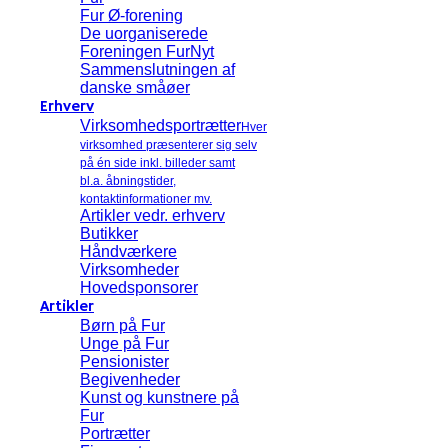
Fur Ø-forening
De uorganiserede
Foreningen FurNyt
Sammenslutningen af
danske småøer
Erhverv
Virksomhedsportrætter
Hver
virksomhed præsenterer sig selv
på én side inkl. billeder samt
bl.a. åbningstider,
kontaktinformationer mv.
Artikler vedr. erhverv
Butikker
Håndværkere
Virksomheder
Hovedsponsorer
Artikler
Børn på Fur
Unge på Fur
Pensionister
Begivenheder
Kunst og kunstnere på
Fur
Portrætter