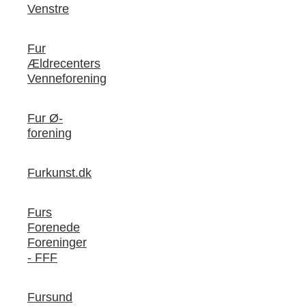
Venstre
Fur
Ældrecenters
Venneforening
Fur Ø-
forening
Furkunst.dk
Furs
Forenede
Foreninger
- FFF
Fursund