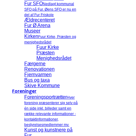
Fur SFO
Nedlagt kommunal
SFO på Fur. Øens SFO er nu en
del af Fur Friskole
Ældrecenteret
Fur Ø Arena
Museer
Kirken
Fuur Kirke, Præsten og
menighedsrådet
Fuur Kirke
Præsten
Menighedsrådet
Færgerne
Renovationen
Fjernvarmen
Bus og taxa
Skive Kommune
Foreninger
Foreningsportrætter
Hver
forening præsenterer sig selv på
én side inkl. billeder samt en
række relevante informationer -
kontaktinformationer,
bestyrelsesmedlemmer mv.
Kunst og kunstnere på
Fur