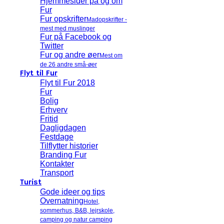
Hjemmesider på og om
Fur
Fur opskrifter
Madopskrifter -
mest med muslinger
Fur på Facebook og
Twitter
Fur og andre øer
Mest om
de 26 andre små-øer
Flyt til Fur
Flyt til Fur 2018
Fur
Bolig
Erhverv
Fritid
Dagligdagen
Festdage
Tilflytter historier
Branding Fur
Kontakter
Transport
Turist
Gode ideer og tips
Overnatning
Hotel,
sommerhus, B&B, lejrskole,
camping og natur camping