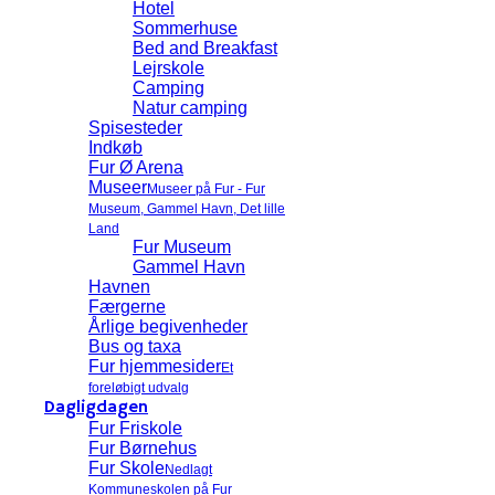
Hotel
Sommerhuse
Bed and Breakfast
Lejrskole
Camping
Natur camping
Spisesteder
Indkøb
Fur Ø Arena
Museer
Museer på Fur - Fur
Museum, Gammel Havn, Det lille
Land
Fur Museum
Gammel Havn
Havnen
Færgerne
Årlige begivenheder
Bus og taxa
Fur hjemmesider
Et
foreløbigt udvalg
Dagligdagen
Fur Friskole
Fur Børnehus
Fur Skole
Nedlagt
Kommuneskolen på Fur