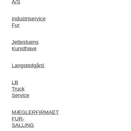
A/S
Industriservice
Fur
Jettestuens
Kunsthave
Langstedgård
LB
Truck
Service
MÆGLERFIRMAET
FUR-
SALLING