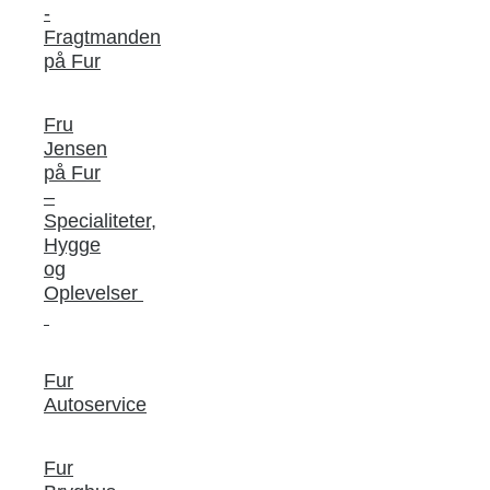
-
Fragtmanden
på Fur
Fru
Jensen
på Fur
–
Specialiteter,
Hygge
og
Oplevelser
Fur
Autoservice
Fur