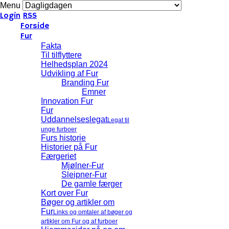
Menu
Login
RSS
Forside
Fur
Fakta
Til tilflyttere
Helhedsplan 2024
Udvikling af Fur
Branding Fur
Emner
Innovation Fur
Fur
Uddannelseslegat
Legat til
unge furboer
Furs historie
Historier på Fur
Færgeriet
Mjølner-Fur
Sleipner-Fur
De gamle færger
Kort over Fur
Bøger og artikler om
Fur
Links og omtaler af bøger og
artikler om Fur og af furboer