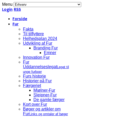
Menu
Login
RSS
Forside
Fur
Fakta
Til tilflyttere
Helhedsplan 2024
Udvikling af Fur
Branding Fur
Emner
Innovation Fur
Fur
Uddannelseslegat
Legat til
unge furboer
Furs historie
Historier på Fur
Færgeriet
Mjølner-Fur
Sleipner-Fur
De gamle færger
Kort over Fur
Bøger og artikler om
Fur
Links og omtaler af bøger