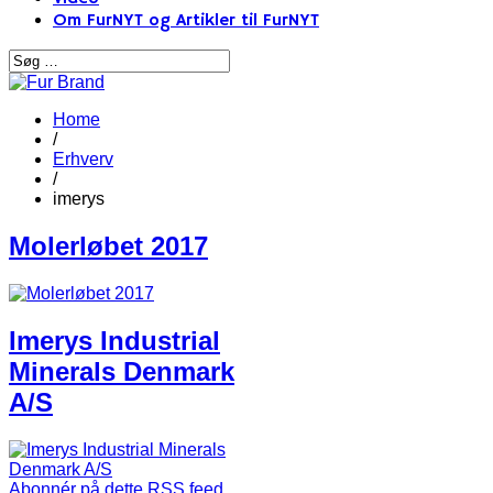
Om FurNYT og Artikler til FurNYT
Home
/
Erhverv
/
imerys
Molerløbet 2017
Imerys Industrial
Minerals Denmark
A/S
Abonnér på dette RSS feed