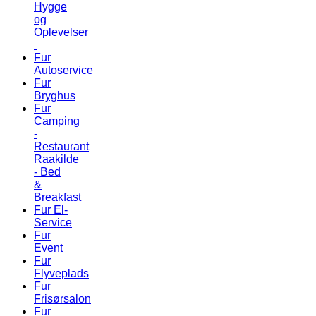
Hygge
og
Oplevelser
Fur
Autoservice
Fur
Bryghus
Fur
Camping
-
Restaurant
Raakilde
- Bed
&
Breakfast
Fur El-
Service
Fur
Event
Fur
Flyveplads
Fur
Frisørsalon
Fur