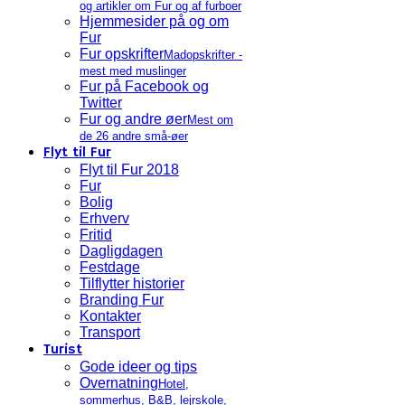
og artikler om Fur og af furboer
Hjemmesider på og om
Fur
Fur opskrifter
Madopskrifter -
mest med muslinger
Fur på Facebook og
Twitter
Fur og andre øer
Mest om
de 26 andre små-øer
Flyt til Fur
Flyt til Fur 2018
Fur
Bolig
Erhverv
Fritid
Dagligdagen
Festdage
Tilflytter historier
Branding Fur
Kontakter
Transport
Turist
Gode ideer og tips
Overnatning
Hotel,
sommerhus, B&B, lejrskole,