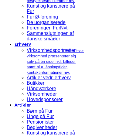
bestyrelsesmedlemmer mv.
Kunst og kunstnere på
Fur
Fur Ø-forening
De uorganiserede
Foreningen FurNyt
Sammenslutningen af
danske småøer
Erhverv
Virksomhedsportrætter
Hver
virksomhed præsenterer sig
selv på én side inkl. billeder
samt bl.a. åbningstider,
kontaktinformationer mv.
Artikler vedr. erhverv
Butikker
Håndværkere
Virksomheder
Hovedsponsorer
Artikler
Børn på Fur
Unge på Fur
Pensionister
Begivenheder
Kunst og kunstnere på