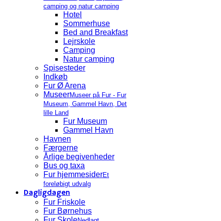
camping og natur camping
Hotel
Sommerhuse
Bed and Breakfast
Lejrskole
Camping
Natur camping
Spisesteder
Indkøb
Fur Ø Arena
Museer
Museer på Fur - Fur
Museum, Gammel Havn, Det
lille Land
Fur Museum
Gammel Havn
Havnen
Færgerne
Årlige begivenheder
Bus og taxa
Fur hjemmesider
Et
foreløbigt udvalg
Dagligdagen
Fur Friskole
Fur Børnehus
Fur Skole
Nedlagt