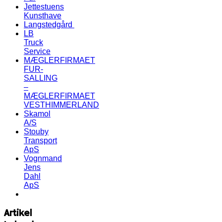
Jettestuens
Kunsthave
Langstedgård
LB
Truck
Service
MÆGLERFIRMAET
FUR-
SALLING
–
MÆGLERFIRMAET
VESTHIMMERLAND
Skamol
A/S
Stouby
Transport
ApS
Vognmand
Jens
Dahl
ApS
Artikel