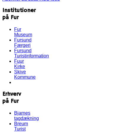
Institutioner
på Fur
Fur
Museum
Fursund
Færgeri
Fursund
Turistinformation
Fuur
Kirke
Skive
Kommune
Erhverv
på Fur
Bjarnes
tagdækning
Breum
Turist