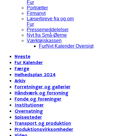
Fur
Portrætter
Firmanyt
Læserbreve fra og om
Fur
Pressemeddelelser
Nyt fra Små-Øerne
Værktøjskassen
FurNyt Kalender Oversigt
Nyeste
Fur Kalender
Færge
Helhedsplan 2024
Arkiv
Forretninger og gallerier
Håndværk og forsyning
Fonde og foreninger
Institutioner
Overnatning
Spisesteder
Transport og produktion
Produktionsvirksomheder
Video