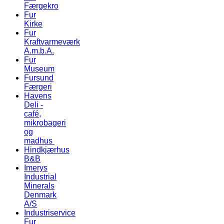
Færgekro
Fur
Kirke
Fur
Kraftvarmeværk
A.m.b.A.
Fur
Museum
Fursund
Færgeri
Havens
Deli -
café,
mikrobageri
og
madhus
Hindkjærhus
B&B
Imerys
Industrial
Minerals
Denmark
A/S
Industriservice
Fur