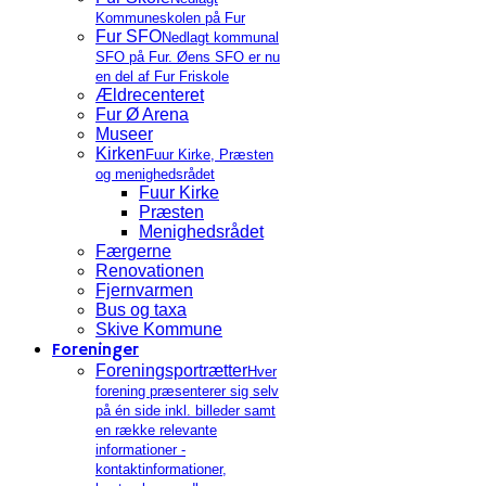
Kommuneskolen på Fur
Fur SFO
Nedlagt kommunal
SFO på Fur. Øens SFO er nu
en del af Fur Friskole
Ældrecenteret
Fur Ø Arena
Museer
Kirken
Fuur Kirke, Præsten
og menighedsrådet
Fuur Kirke
Præsten
Menighedsrådet
Færgerne
Renovationen
Fjernvarmen
Bus og taxa
Skive Kommune
Foreninger
Foreningsportrætter
Hver
forening præsenterer sig selv
på én side inkl. billeder samt
en række relevante
informationer -
kontaktinformationer,