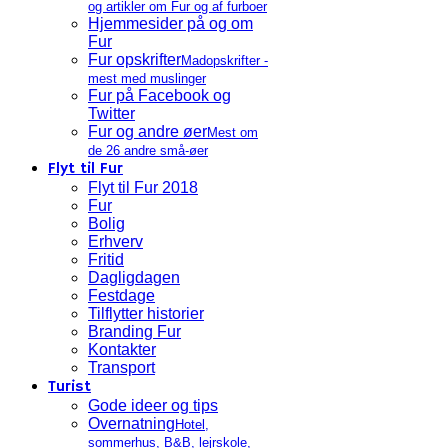
og artikler om Fur og af furboer
Hjemmesider på og om
Fur
Fur opskrifter
Madopskrifter -
mest med muslinger
Fur på Facebook og
Twitter
Fur og andre øer
Mest om
de 26 andre små-øer
Flyt til Fur
Flyt til Fur 2018
Fur
Bolig
Erhverv
Fritid
Dagligdagen
Festdage
Tilflytter historier
Branding Fur
Kontakter
Transport
Turist
Gode ideer og tips
Overnatning
Hotel,
sommerhus, B&B, lejrskole,