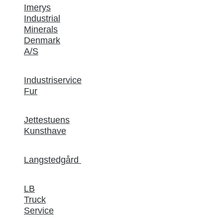
Imerys
Industrial
Minerals
Denmark
A/S
Industriservice
Fur
Jettestuens
Kunsthave
Langstedgård
LB
Truck
Service