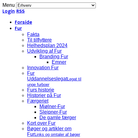
Menu
Login
RSS
Forside
Fur
Fakta
Til tilflyttere
Helhedsplan 2024
Udvikling af Fur
Branding Fur
Emner
Innovation Fur
Fur
Uddannelseslegat
Legat til
unge furboer
Furs historie
Historier på Fur
Færgeriet
Mjølner-Fur
Sleipner-Fur
De gamle færger
Kort over Fur
Bøger og artikler om
Fur
Links og omtaler af bøger