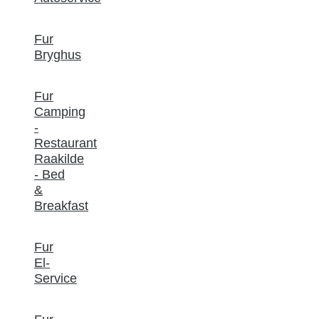
Fur
Bryghus
Fur
Camping
-
Restaurant
Raakilde
- Bed
&
Breakfast
Fur
El-
Service