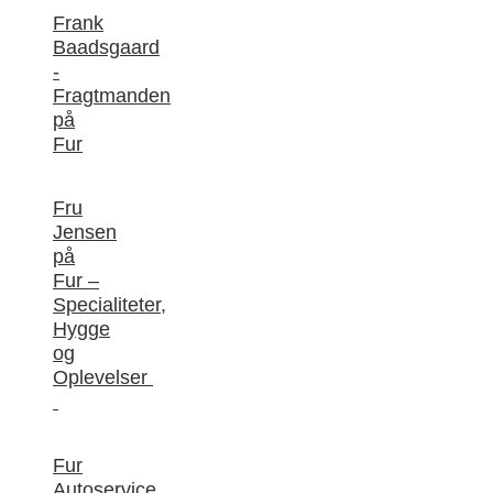
Frank
Baadsgaard
-
Fragtmanden
på
Fur
Fru
Jensen
på
Fur –
Specialiteter,
Hygge
og
Oplevelser
Fur
Autoservice