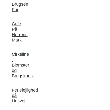
Brugsen
Fur
Cafe
På
Herrens
Mark
Cirkeline
-
Blomster
og
Brugskunst
Ferielejlighed
på
Husvej