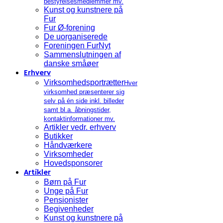
bestyrelsesmedlemmer mv.
Kunst og kunstnere på
Fur
Fur Ø-forening
De uorganiserede
Foreningen FurNyt
Sammenslutningen af
danske småøer
Erhverv
Virksomhedsportrætter
Hver
virksomhed præsenterer sig
selv på én side inkl. billeder
samt bl.a. åbningstider,
kontaktinformationer mv.
Artikler vedr. erhverv
Butikker
Håndværkere
Virksomheder
Hovedsponsorer
Artikler
Børn på Fur
Unge på Fur
Pensionister
Begivenheder
Kunst og kunstnere på