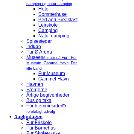
camping og natur camping
Hotel
Sommerhuse
Bed and Breakfast
Lejrskole
Camping
Natur camping
Spisesteder
Indkøb
Fur Ø Arena
Museer
Museer på Fur - Fur
Museum, Gammel Havn, Det
lille Land
Fur Museum
Gammel Havn
Havnen
Færgerne
Årlige begivenheder
Bus og taxa
Fur hjemmesider
Et
foreløbigt udvalg
Dagligdagen
Fur Friskole
Fur Børnehus
Fur Skole
Nedlagt