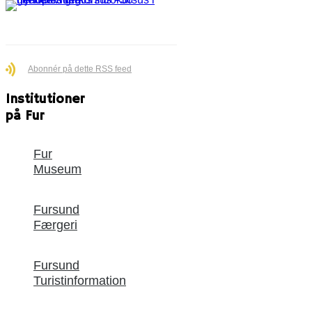
Abonnér på dette RSS feed
Institutioner
på Fur
Fur
Museum
Fursund
Færgeri
Fursund
Turistinformation