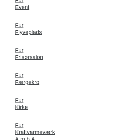
Fur
Event
Fur
Flyveplads
Fur
Frisørsalon
Fur
Færgekro
Fur
Kirke
Fur
Kraftvarmeværk
A.m.b.A.