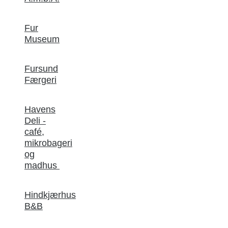
Fur
Museum
Fursund
Færgeri
Havens
Deli -
café,
mikrobageri
og
madhus
Hindkjærhus
B&B