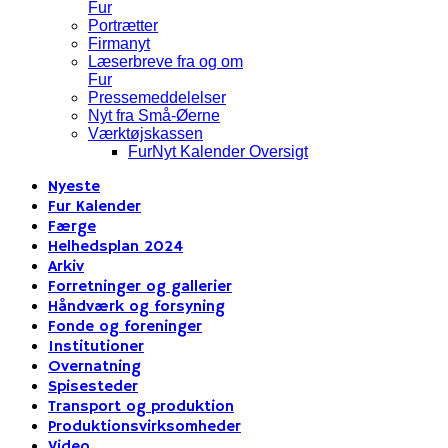
Fur
Portrætter
Firmanyt
Læserbreve fra og om
Fur
Pressemeddelelser
Nyt fra Små-Øerne
Værktøjskassen
FurNyt Kalender Oversigt
Nyeste
Fur Kalender
Færge
Helhedsplan 2024
Arkiv
Forretninger og gallerier
Håndværk og forsyning
Fonde og foreninger
Institutioner
Overnatning
Spisesteder
Transport og produktion
Produktionsvirksomheder
Video