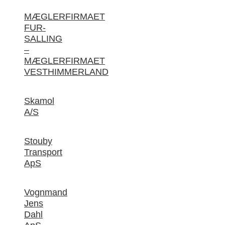
MÆGLERFIRMAET
FUR-
SALLING
–
MÆGLERFIRMAET
VESTHIMMERLAND
Skamol
A/S
Stouby
Transport
ApS
Vognmand
Jens
Dahl