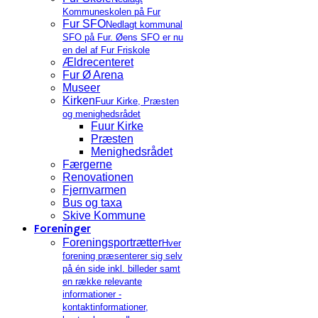
Kommuneskolen på Fur
Fur SFO
Nedlagt kommunal
SFO på Fur. Øens SFO er nu
en del af Fur Friskole
Ældrecenteret
Fur Ø Arena
Museer
Kirken
Fuur Kirke, Præsten
og menighedsrådet
Fuur Kirke
Præsten
Menighedsrådet
Færgerne
Renovationen
Fjernvarmen
Bus og taxa
Skive Kommune
Foreninger
Foreningsportrætter
Hver
forening præsenterer sig selv
på én side inkl. billeder samt
en række relevante
informationer -
kontaktinformationer,