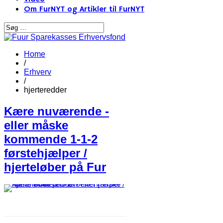
Om FurNYT og Artikler til FurNYT
Home
/
Erhverv
/
hjerteredder
Kære nuværende -
eller måske
kommende 1-1-2
førstehjælper /
hjerteløber på Fur