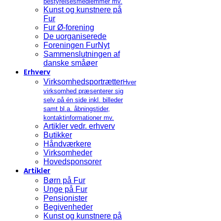
bestyrelsesmedlemmer mv.
Kunst og kunstnere på
Fur
Fur Ø-forening
De uorganiserede
Foreningen FurNyt
Sammenslutningen af
danske småøer
Erhverv
Virksomhedsportrætter
Hver
virksomhed præsenterer sig
selv på én side inkl. billeder
samt bl.a. åbningstider,
kontaktinformationer mv.
Artikler vedr. erhverv
Butikker
Håndværkere
Virksomheder
Hovedsponsorer
Artikler
Børn på Fur
Unge på Fur
Pensionister
Begivenheder
Kunst og kunstnere på