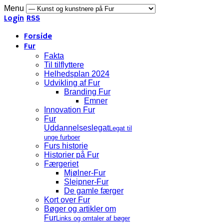
Menu
Login
RSS
Forside
Fur
Fakta
Til tilflyttere
Helhedsplan 2024
Udvikling af Fur
Branding Fur
Emner
Innovation Fur
Fur
Uddannelseslegat
Legat til
unge furboer
Furs historie
Historier på Fur
Færgeriet
Mjølner-Fur
Sleipner-Fur
De gamle færger
Kort over Fur
Bøger og artikler om
Fur
Links og omtaler af bøger