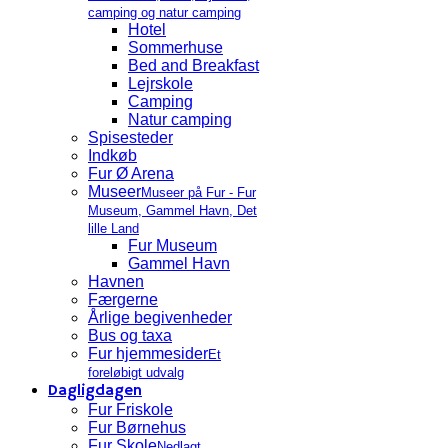
camping og natur camping
Hotel
Sommerhuse
Bed and Breakfast
Lejrskole
Camping
Natur camping
Spisesteder
Indkøb
Fur Ø Arena
Museer
Museer på Fur - Fur
Museum, Gammel Havn, Det
lille Land
Fur Museum
Gammel Havn
Havnen
Færgerne
Årlige begivenheder
Bus og taxa
Fur hjemmesider
Et
foreløbigt udvalg
Dagligdagen
Fur Friskole
Fur Børnehus
Fur Skole
Nedlagt