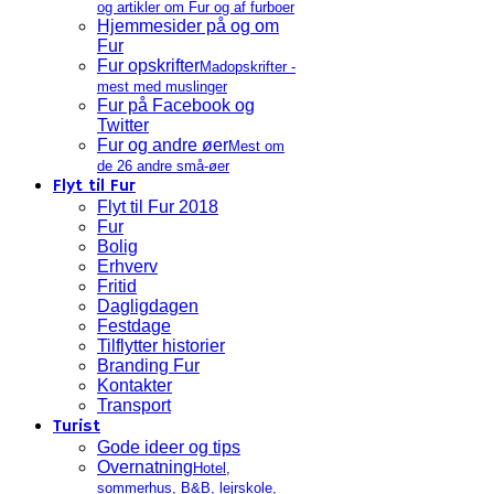
og artikler om Fur og af furboer
Hjemmesider på og om
Fur
Fur opskrifter
Madopskrifter -
mest med muslinger
Fur på Facebook og
Twitter
Fur og andre øer
Mest om
de 26 andre små-øer
Flyt til Fur
Flyt til Fur 2018
Fur
Bolig
Erhverv
Fritid
Dagligdagen
Festdage
Tilflytter historier
Branding Fur
Kontakter
Transport
Turist
Gode ideer og tips
Overnatning
Hotel,
sommerhus, B&B, lejrskole,