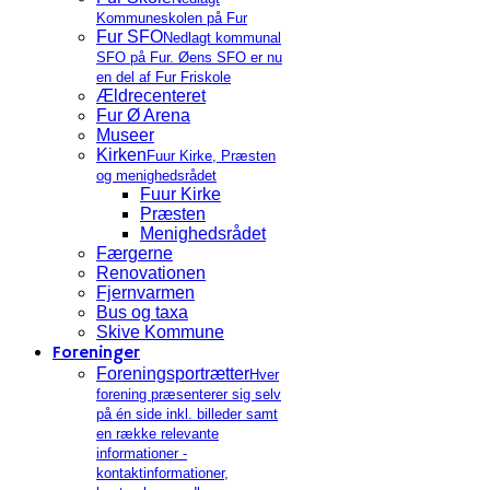
Kommuneskolen på Fur
Fur SFO
Nedlagt kommunal
SFO på Fur. Øens SFO er nu
en del af Fur Friskole
Ældrecenteret
Fur Ø Arena
Museer
Kirken
Fuur Kirke, Præsten
og menighedsrådet
Fuur Kirke
Præsten
Menighedsrådet
Færgerne
Renovationen
Fjernvarmen
Bus og taxa
Skive Kommune
Foreninger
Foreningsportrætter
Hver
forening præsenterer sig selv
på én side inkl. billeder samt
en række relevante
informationer -
kontaktinformationer,