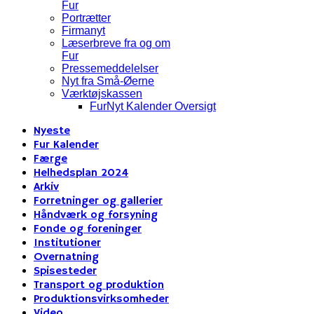
Fur
Portrætter
Firmanyt
Læserbreve fra og om
Fur
Pressemeddelelser
Nyt fra Små-Øerne
Værktøjskassen
FurNyt Kalender Oversigt
Nyeste
Fur Kalender
Færge
Helhedsplan 2024
Arkiv
Forretninger og gallerier
Håndværk og forsyning
Fonde og foreninger
Institutioner
Overnatning
Spisesteder
Transport og produktion
Produktionsvirksomheder
Video