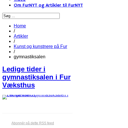
Om FurNYT og Artikler til FurNYT
Home
/
Artikler
/
Kunst og kunstnere på Fur
/
gymnastiksalen
Ledige tider i
gymnastiksalen i Fur
Væksthus
Abonnér på dette RSS feed